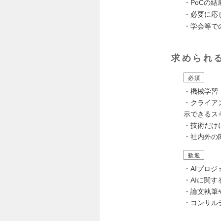
・PoCの
・必要に応
・学会等で
求められ
必須
・機械学習・深
・クライア
示できるス
・技術だけ
・社内外の
歓迎
・AIプロ
・AIに関
・論文執筆
・コンサル