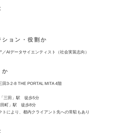
は
ジション・役割か
ニア／AIデータサイエンティスト（社会実装志向）
くか
-2-8 THE PORTAL MITA 4階
 「三田」駅 徒歩5分
「田町」駅 徒歩8分
クトにより、都内クライアント先への常駐もあり
は