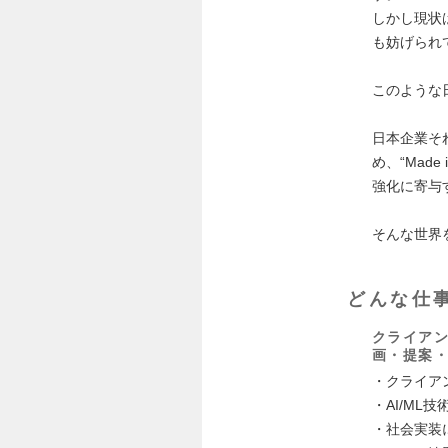
しかし現状
も妨げられ
このような日
日本企業そ
め、“Mad
強化に寄与
そんな世界
どんな仕
クライアン
画・提案・
・クライア
・AI/ML
・社会実装