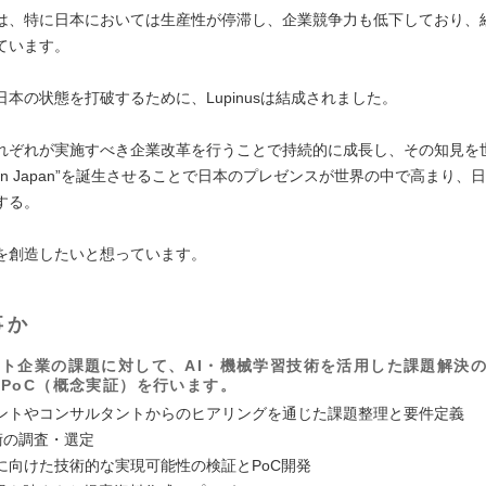
は、特に日本においては生産性が停滞し、企業競争力も低下しており、
ています。
本の状態を打破するために、Lupinusは結成されました。
れぞれが実施すべき企業改革を行うことで持続的に成長し、その知見を
e in Japan”を誕生させることで日本のプレゼンスが世界の中で高まり、
する。
を創造したいと想っています。
事か
ト企業の課題に対して、AI・機械学習技術を活用した課題解決
PoC（概念実証）を行います。
ントやコンサルタントからのヒアリングを通じた課題整理と要件定義
技術の調査・選定
に向けた技術的な実現可能性の検証とPoC開発