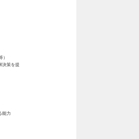
w等）
解決策を提
る能力