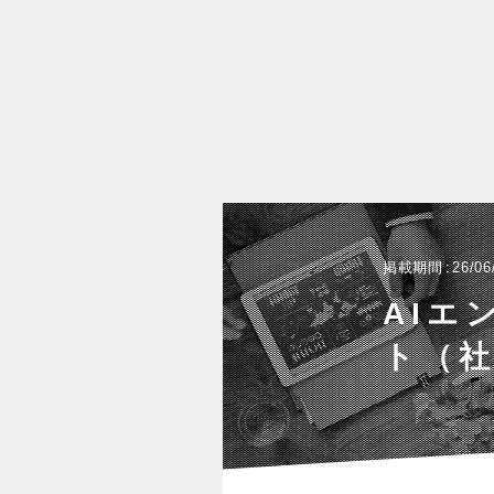
掲載期間
26/06
AIエ
ト（