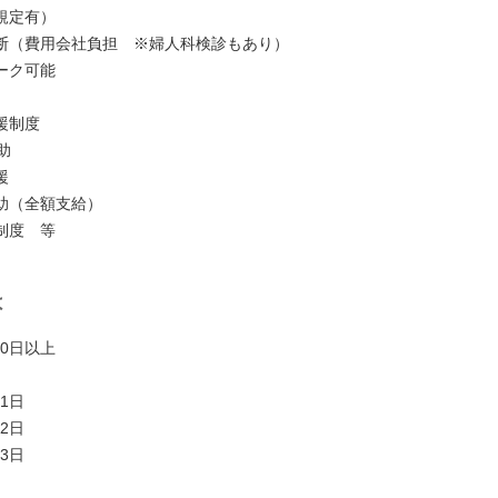
規定有）
断（費用会社負担 ※婦人科検診もあり）
ーク可能
援制度
助
援
助（全額支給）
制度 等
は
20日以上
21日
22日
23日