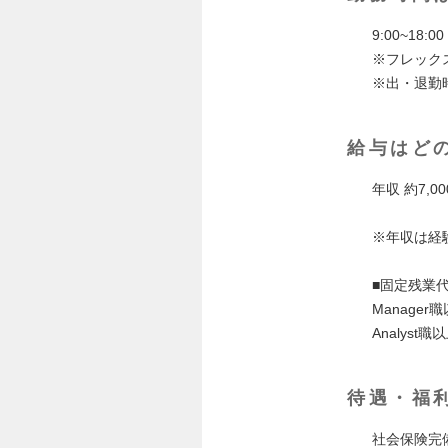
9:00~18:00
※フレック
※出・退勤
給与はど
年収 約7,000
※年収は経
■固定残業
Manage
Analyst
待遇・福
社会保険完