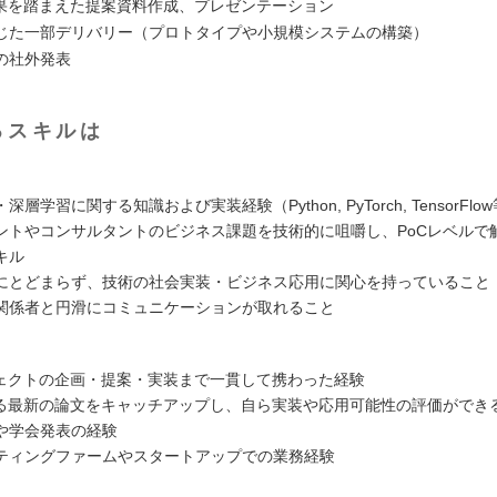
結果を踏まえた提案資料作成、プレゼンテーション
じた一部デリバリー（プロトタイプや小規模システムの構築）
の社外発表
るスキルは
層学習に関する知識および実装経験（Python, PyTorch, TensorFlo
ントやコンサルタントのビジネス課題を技術的に咀嚼し、PoCレベルで
キル
にとどまらず、技術の社会実装・ビジネス応用に関心を持っていること
関係者と円滑にコミュニケーションが取れること
ジェクトの企画・提案・実装まで一貫して携わった経験
する最新の論文をキャッチアップし、自ら実装や応用可能性の評価ができ
や学会発表の経験
ティングファームやスタートアップでの業務経験