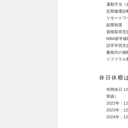
通勤手当（
定期健康診
リモートワ
副業制度
資格取得支
MBA留学補
語学学習支
書籍代の補
リファラル
休日休暇
年間休日:1
実績）
2022年：1
2023年：1
2024年：1