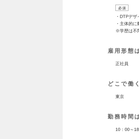
必須
・DTPデ
・主体的に
※学歴は不
雇用形態
正社員
どこで働
東京
勤務時間
10：00～