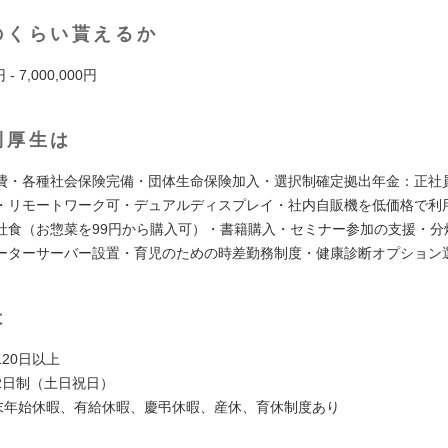
のくらい貰えるか
円 - 7,000,000円
利厚生は
費・各種社会保険完備・団体生命保険加入・選択制確定拠出年金：正社
・リモートワーク可・デュアルディスプレイ・社内自販機を低価格で利用
社食（お惣菜を99円から購入可）・書籍購入・セミナー参加の支援・分
ーターサーバー設置・育児のための時差勤務制度・健康診断オプション
は
20日以上
2日制（土日祝日）
末年始休暇、有給休暇、慶弔休暇、産休、育休制度あり