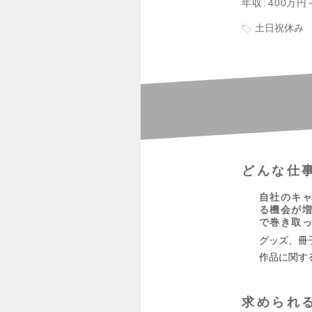
年収
400万円
土日祝休み
どんな仕
自社のキ
る機会が増
で巻き取
グッズ、冊
作品に関す
求められ