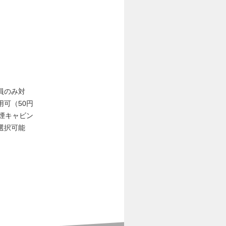
員のみ対
可（50円
煙キャビン
選択可能