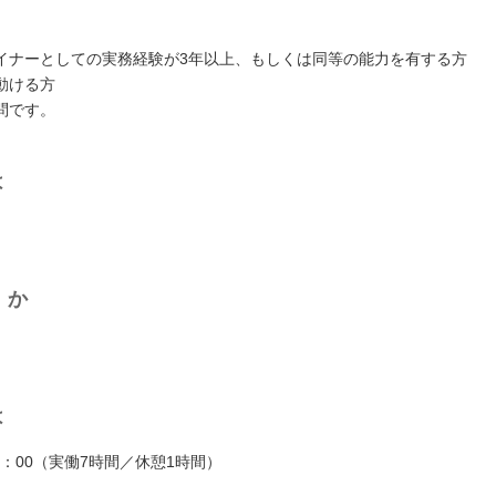
ザイナーとしての実務経験が3年以上、もしくは同等の能力を有する方
動ける方
問です。
は
くか
は
18：00（実働7時間／休憩1時間）