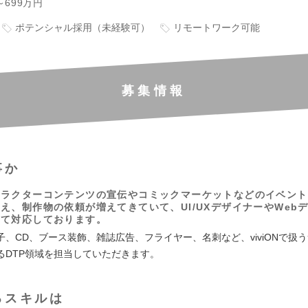
～699万円
ポテンシャル採用（未経験可）
リモートワーク可能
募集情報
事か
ャラクターコンテンツの宣伝やコミックマーケットなどのイベント
え、制作物の依頼が増えてきていて、UI/UXデザイナーやWeb
って対応しております。
子、CD、ブース装飾、雑誌広告、フライヤー、名刺など、viviONで扱
るDTP領域を担当していただきます。
るスキルは