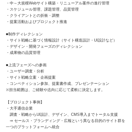
・中～大規模Webサイト構築・リニューアル案件の進行管理
・スケジュール管理、課題管理、品質管理
・クライアントとの折衝・調整
・提案活動およびプロジェクト推進
■制作ディレクション
・サイト戦略に基づく情報設計（サイト構造設計・UI設計など）
・デザイン・開発フェーズのディレクション
・成果物の品質管理
■上流フェーズへの参画
・ユーザー調査・分析
・サイト戦略立案・企画提案
・コンペティション参加、提案書作成、プレゼンテーション
※担当範囲は、ご経験や志向に応じて柔軟に決定します。
【プロジェクト事例】
・大手通信企業
調査・戦略からUI設計、デザイン、CMS導入までトータル支援
⇒ セールス・ブランディング・広報という異なる目的のサイト群を
一つのプラットフォームへ統合