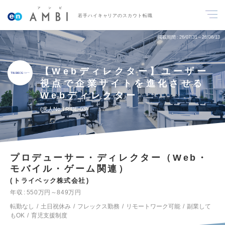
若手ハイキャリアのスカウト転職
掲載期間
26/07/31～26/08/13
【Webディレクター】ユーザー
視点で企業サイトを進化させる
Webディレクター
求人No.TRIBE-03
プロデューサー・ディレクター（Web・
モバイル・ゲーム関連）
トライベック株式会社
年収
550万円～849万円
転勤なし
土日祝休み
フレックス勤務
リモートワーク可能
副業して
もOK
育児支援制度