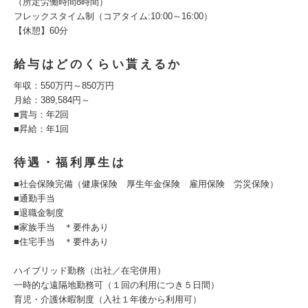
（所定労働時間8時間）
フレックスタイム制（コアタイム:10:00～16:00）
【休憩】60分
給与はどのくらい貰えるか
年収：550万円～850万円
月給：389,584円～
■賞与：年2回
■昇給：年1回
待遇・福利厚生は
■社会保険完備（健康保険 厚生年金保険 雇用保険 労災保険）
■通勤手当
■退職金制度
■家族手当 ＊要件あり
■住宅手当 ＊要件あり
ハイブリッド勤務（出社／在宅併用）
一時的な遠隔地勤務可（１回の利用につき５日間）
育児・介護休暇制度（入社１年後から利用可）