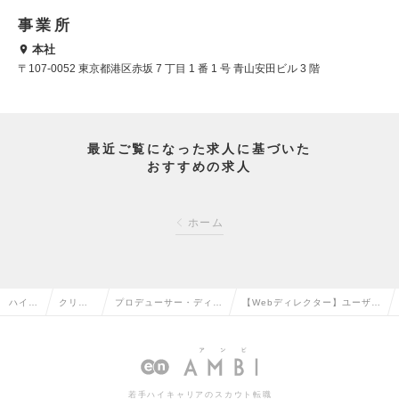
事業所
本社
〒107-0052 東京都港区赤坂 7 丁目 1 番 1 号 青山安田ビル 3 階
最近ご覧になった求人に基づいた
おすすめの求人
ホーム
ハイク
クリエ
プロデューサー・ディレ
【Webディレクター】ユーザー
ラス求
イティ
クター（Web・モバイ
視点で企業サイトを進化させる
人TO
ブ系の
ル・ゲーム関連）の転職
Webディレクターの求人情報
P
転職
若手ハイキャリアのスカウト転職