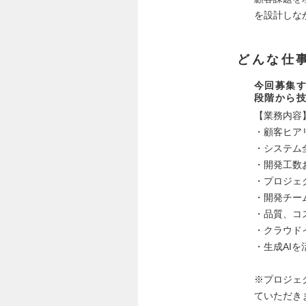
を設計しな
どんな仕
今回募集
段階から
【業務内容
・顧客ヒア
・システム
・開発工数
・プロジェ
・開発チー
・品質、コ
・クラウド
・生成AI
※プロジェ
ていただき