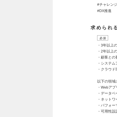
#チャレン
#DX推進
求められ
必須
・3年以上
・2年以上
・顧客との
・システム
・クラウド
以下の領域
・Webア
・データベ
・ネットワ
・パフォー
・可用性設