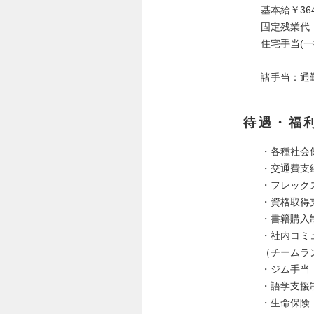
基本給￥364,
固定残業代：4
住宅手当(一
諸手当：通
待遇・福
・各種社会
・交通費支
・フレック
・資格取得
・書籍購入
・社内コミ
（チームラ
・ジム手当
・語学支援
・生命保険