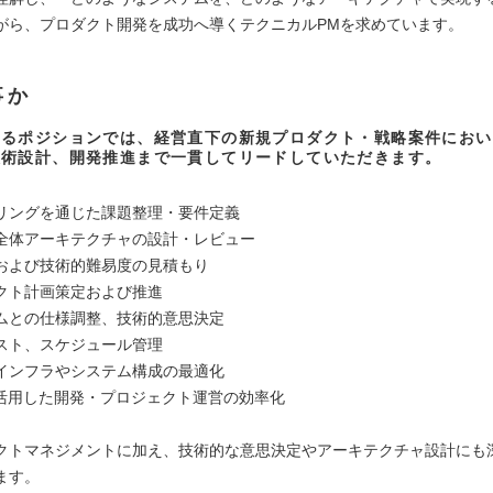
がら、プロダクト開発を成功へ導くテクニカルPMを求めています。
事か
するポジションでは、経営直下の新規プロダクト・戦略案件におい
技術設計、開発推進まで一貫してリードしていただきます。
】
リングを通じた課題整理・要件定義
全体アーキテクチャの設計・レビュー
および技術的難易度の見積もり
クト計画策定および推進
ムとの仕様調整、技術的意思決定
スト、スケジュール管理
インフラやシステム構成の最適化
を活用した開発・プロジェクト運営の効率化
クトマネジメントに加え、技術的な意思決定やアーキテクチャ設計にも
ます。