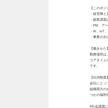
【このポジ
・経営陣と
・顧客課題
・PM、ア
・AI、I
・事業の次
【働きかた
勤務場所は
コアタイム
です。
【社内制度
会社にとっ
組織両方の
つかの福利
#社会課題