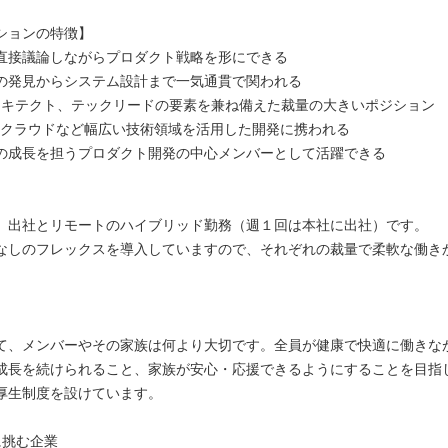
ションの特徴】
直接議論しながらプロダクト戦略を形にできる
の発見からシステム設計まで一気通貫で関われる
ーキテクト、テックリードの要素を兼ね備えた裁量の大きいポジション
oT、クラウドなど幅広い技術領域を活用した開発に携われる
の成長を担うプロダクト開発の中心メンバーとして活躍できる
】
、出社とリモートのハイブリッド勤務（週１回は本社に出社）です。
なしのフレックスを導入していますので、それぞれの裁量で柔軟な働き
】
て、メンバーやその家族は何より大切です。全員が健康で快適に働きな
成長を続けられること、家族が安心・応援できるようにすることを目指
厚生制度を設けています。
に挑む企業