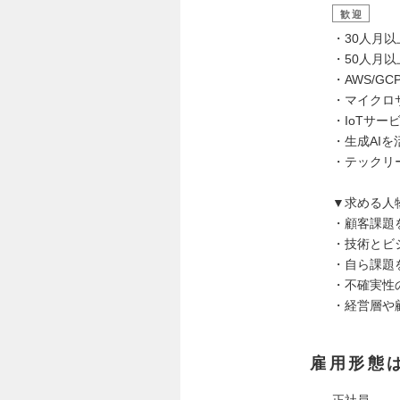
歓迎
・30人月
・50人月
・AWS/G
・マイクロ
・IoTサー
・生成AI
・テックリ
▼求める人
・顧客課題
・技術とビ
・自ら課題
・不確実性
・経営層や
雇用形態
正社員