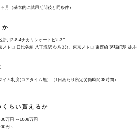
3ヶ月（基本的に試用期間後と同条件）
くか
新川2-8-4ナカリンオートビル3F
メトロ 日比谷線 八丁堀駅 徒歩3分、東京メトロ 東西線 茅場町駅 徒歩
は
タイム制度(コアタイム無）（1日あたり所定労働時間08時間）
のくらい貰えるか
00万円 ～1008万円
000円～