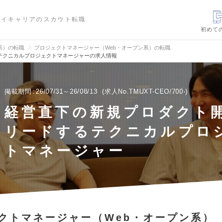
ハイキャリアのスカウト転職
初めて
信系）の転職
プロジェクトマネージャー（Web・オープン系）の転職
テクニカルプロジェクトマネージャーの求人情報
掲載期間
26/07/31～26/08/13
求人No.TMUXT-CEO/700-
経営直下の新規プロダクト
リードするテクニカルプロ
トマネージャー
クトマネージャー（Web・オープン系）