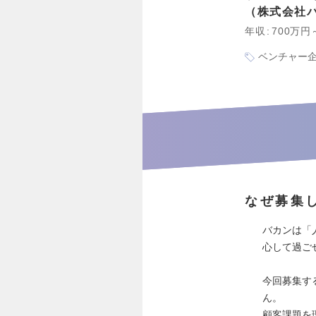
株式会社
年収
700万円
ベンチャー
なぜ募集
バカンは「
心して過ご
今回募集す
ん。
顧客課題を