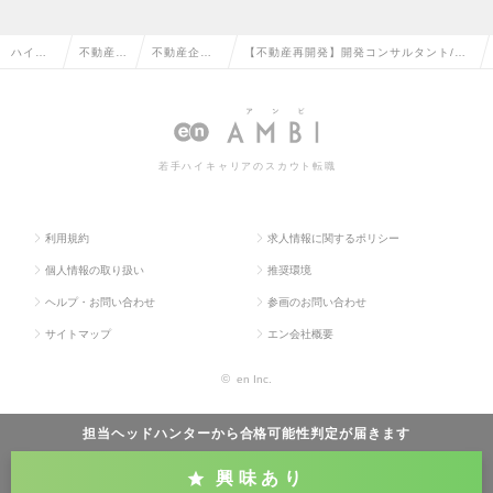
ハイク
不動産系
不動産企
【不動産再開発】開発コンサルタント/未
ラス求
専門職の
画・仕入・
経験可/想定年収1,000万円～/土日祝休/
人TOP
転職
開発の転職
社名非公開の求人情報
若手ハイキャリアのスカウト転職
利用規約
求人情報に関するポリシー
個人情報の取り扱い
推奨環境
ヘルプ・お問い合わせ
参画のお問い合わせ
サイトマップ
エン会社概要
©
en Inc.
担当ヘッドハンターから
合格可能性判定
が届きます
興味あり