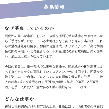
募集情報
なぜ募集しているのか
利便性の高い都市部において、複雑な権利関係や隣地との兼ね合いか
ら「手付かず」になっている土地は少なくありません。当社は、これ
らの潜在課題を紐解き、独自の合意形成シナリオによって『高付加価
値な開発用地』へと再生させる、不動産開発の最も難易度が高く面白
い「最上流工程」を担っています。
今回の募集は、単一敷地では困難な開発を、隣地統合や権利調整によ
ってダイナミックに実現していくコアメンバーの採用です。困難な交
渉を楽しみ、ご自身のプロとしての介在価値を最大限に発揮して、仕
入れ粗利の7％が還元される圧倒的な報酬（年収1,000万～2,500万
円）を手に入れたい、意欲ある仲間の挑戦を待っています。
どんな仕事か
複雑な権利関係が絡む都市部の土地・建物に対し、地権者様の潜在課