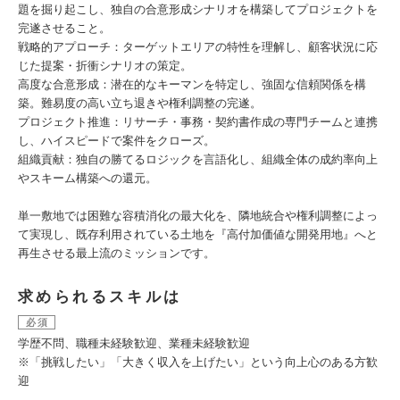
題を掘り起こし、独自の合意形成シナリオを構築してプロジェクトを
完遂させること。
戦略的アプローチ：ターゲットエリアの特性を理解し、顧客状況に応
じた提案・折衝シナリオの策定。
高度な合意形成：潜在的なキーマンを特定し、強固な信頼関係を構
築。難易度の高い立ち退きや権利調整の完遂。
プロジェクト推進：リサーチ・事務・契約書作成の専門チームと連携
し、ハイスピードで案件をクローズ。
組織貢献：独自の勝てるロジックを言語化し、組織全体の成約率向上
やスキーム構築への還元。
単一敷地では困難な容積消化の最大化を、隣地統合や権利調整によっ
て実現し、既存利用されている土地を『高付加価値な開発用地』へと
再生させる最上流のミッションです。
求められるスキルは
必須
学歴不問、職種未経験歓迎、業種未経験歓迎
※「挑戦したい」「大きく収入を上げたい」という向上心のある方歓
迎