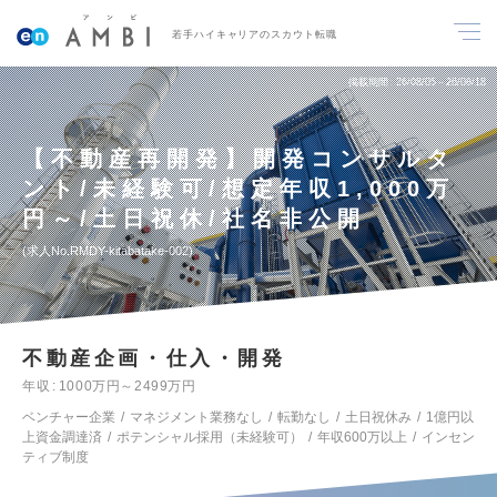
若手ハイキャリアのスカウト転職
掲載期間
26/08/05～26/08/18
【不動産再開発】開発コンサルタ
ント/未経験可/想定年収1,000万
円～/土日祝休/社名非公開
求人No.RMDY-kitabatake-002
不動産企画・仕入・開発
年収
1000万円～2499万円
ベンチャー企業
マネジメント業務なし
転勤なし
土日祝休み
1億円以
上資金調達済
ポテンシャル採用（未経験可）
年収600万以上
インセン
ティブ制度