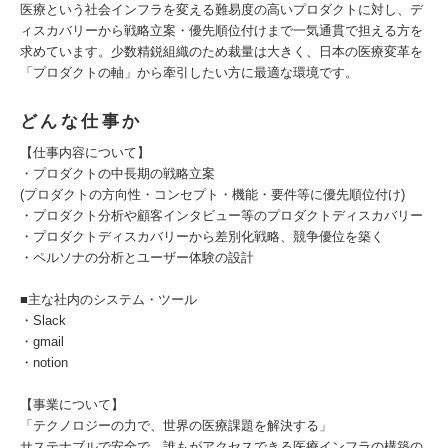
医療という社会インフラを変える難易度の高いプロダクトに対し、デ
ィスカバリーから戦略立案・優先順位付けまで一気通貫で担える方を
求めています。少数精鋭組織のため裁量は大きく、日本の医療変革を
「プロダクトの軸」から牽引したい方に最適な環境です。
どんな仕事か
【仕事内容について】
・プロダクトの中長期の戦略立案
(プロダクトの方向性・コンセプト・機能・要件等に優先順位付け)
・プロダクト分析や顧客インタビュー等のプロダクトディスカバリー
・プロダクトディスカバリーから差別化戦略、競争優位を築く
・ペルソナの分析とユーザー体験の設計
■主な社内のシステム・ツール
・Slack
・gmail
・notion
【事業について】
「テクノロジーの力で、世界の医療課題を解決する」
サステナブルで安全で、誰もがアクセスできる医療インフラの構築の