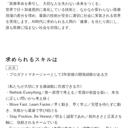
「医療革命を牽引し、大切な人を失わない未来をつくる」
世界で日々加速度的に進化している技術と、なかなか変わらない医療
現場の差分を埋め、最新の技術が安全に適切に社会に実装される世界
を実現します。AI時代に求められる人間の「健康」を当たり前にし、
誰も医療に悩まない社会を目指します。
求められるスキルは
必須
・プロダクトマネージャーとして2年前後の開発経験がある方
《私たちが大切にする価値観に共感できる方》
・Rethink Everything／第一原理で考える／常識や前提を疑い、本当
に正しい問いから考え抜く
・Move Fast, Learn Faster／早く動き、早く学ぶ／完璧を待たずに動
き、失敗から最速で学び続ける
・Stay Positive, Be Honest／明るく誠実であれ／前向きさと正直さを
軸に、信頼されるチームでいる