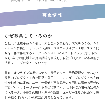
下
事業責任者
サービス責任者
年収600万以上
募集情報
なぜ募集しているのか
当社は「医療革命を牽引し、大切な人を失わない未来をつくる」をミ
ッションに掲げ、オンライン診療・クリニック運営・医療システム開
発を一体で推進するメンタルヘルス×ITのスタートアップです。設立
から6年で1億円以上の資金調達を実現し、自社プロダクトの本格的な
成長フェーズに突入しています。
現在、オンライン診療システム・電子カルテ・予約管理システムなど
複数のプロダクトを自社開発・運用していますが、プロダクトの方向
性を戦略的に定め、ユーザー価値と事業競争力を同時に高める専任の
プロダクトマネージャーが不在の状態です。現場起点の開発力は強み
である一方、中長期の戦略・差別化設計・ユーザー体験の体系的な設
計を担うポジションの確立が急務となっています。