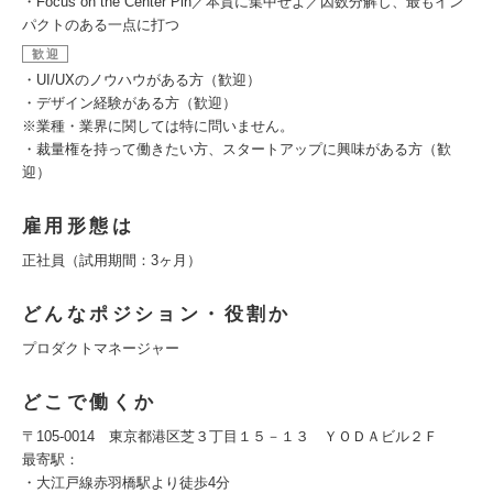
・Focus on the Center Pin／本質に集中せよ／因数分解し、最もイン
パクトのある一点に打つ
歓迎
・UI/UXのノウハウがある方（歓迎）
・デザイン経験がある方（歓迎）
※業種・業界に関しては特に問いません。
・裁量権を持って働きたい方、スタートアップに興味がある方（歓
迎）
雇用形態は
正社員（試用期間：3ヶ月）
どんなポジション・役割か
プロダクトマネージャー
どこで働くか
〒105-0014 東京都港区芝３丁目１５－１３ ＹＯＤＡビル２Ｆ
最寄駅：
・大江戸線赤羽橋駅より徒歩4分