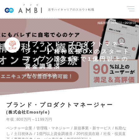
若手ハイキャリアのスカウト転職
掲載期間
26/08/03～26/08/16
【ブランド・プロダクトマネー
ジャー】精神医療DXのスタート
アップ／設立6年で1億円以上の
資金調達済
求人No.MGKDJ-10
ブランド・プロダクトマネージャー
株式会社Emostyle
年収
800万円～1199万円
ベンチャー企業
管理職・マネジャー
新規事業・新サービス
転勤な
し
土日祝休み
1億円以上資金調達済
20代役員在籍
社長・役員直