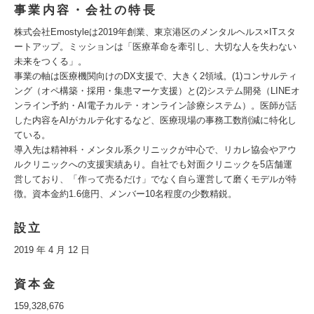
事業内容・会社の特長
株式会社Emostyleは2019年創業、東京港区のメンタルヘルス×ITスタ
ートアップ。ミッションは「医療革命を牽引し、大切な人を失わない
未来をつくる」。
事業の軸は医療機関向けのDX支援で、大きく2領域。(1)コンサルティ
ング（オペ構築・採用・集患マーケ支援）と(2)システム開発（LINEオ
ンライン予約・AI電子カルテ・オンライン診療システム）。医師が話
した内容をAIがカルテ化するなど、医療現場の事務工数削減に特化し
ている。
導入先は精神科・メンタル系クリニックが中心で、リカレ協会やアウ
ルクリニックへの支援実績あり。自社でも対面クリニックを5店舗運
営しており、「作って売るだけ」でなく自ら運営して磨くモデルが特
徴。資本金約1.6億円、メンバー10名程度の少数精鋭。
設立
2019 年 4 月 12 日
資本金
159,328,676