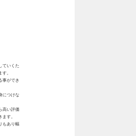
していくた
ます。
る事ができ
身につけな
ら高い評価
きます。
りもあり幅