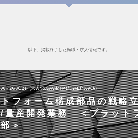
以下、掲載終了した転職・求人情報です。
/08～26/06/21
求人No.CAV-MTMMC26EP3698A
ットフォーム構成部品の戦略
/量産開発業務 ＜プラット
計部＞