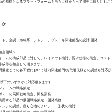
両の基礎となるプラットフォームを自ら目標をもって開発に取り組むこ
。
事か
ート、空調、燃料系、シャシー、ブレーキ関連部品の設計/開発
担当領域＞
ォームの構成部品に対して、レイアウト検討、要求仕様の策定、コスト/
作成等を担当して頂きます。
両量産までの各工程において社内関連部門/お取引先様との調整も対応頂
は以下のいずれかに対応頂きます)
フォームの戦略策定
ボデーの展開戦略策定、開発業務
共用する部品の展開戦略策定、開発業務
レンジの調整、座り心地のよいシート形状の検討
部品の技術戦略策定、性能計画検討