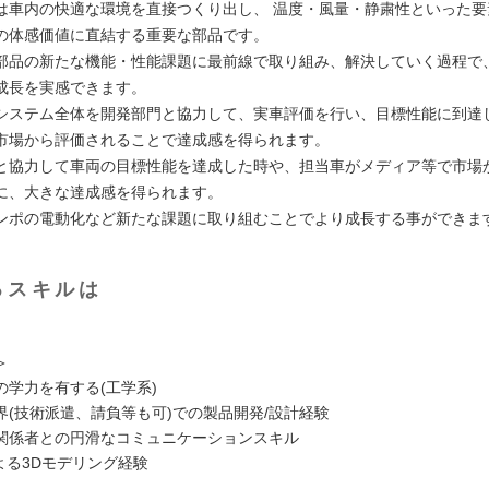
は車内の快適な環境を直接つくり出し、 温度・風量・静粛性といった要
の体感価値に直結する重要な部品です。
部品の新たな機能・性能課題に最前線で取り組み、解決していく過程で
成長を実感できます。
システム全体を開発部門と協力して、実車評価を行い、目標性能に到達
市場から評価されることで達成感を得られます。
と協力して車両の目標性能を達成した時や、担当車がメディア等で市場
に、大きな達成感を得られます。
ンポの電動化など新たな課題に取り組むことでより成長する事ができま
るスキルは
＞
の学力を有する(工学系)
界(技術派遣、請負等も可)での製品開発/設計経験
関係者との円滑なコミュニケーションスキル
による3Dモデリング経験