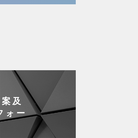
立案及
フォー