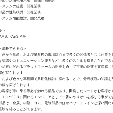
システムの提案、開発業務
部品の性能検討、開発業務
システム性能検討、開発業務
ル＞
AMS、CarSIM等
・成長できる点＞
計画から量産、および量産後の市場対応まで多くの関係者と共に仕事を
な知識やコミュニケーション能力など、多くのスキルを得ることができ
や品質に関わるプラットフォームの開発を通して市場の反響を直接感じ
感が得られます。
、および色々な車種間で共用化検討に携わることで、分野横断の知識を
の幅を広げられます。
お客様が車に乗る際必ず触れる部品であり、開発したシートがお客様か
、モノづくりに関わるエンジニアとして一番のやりがいを感じる事がで
部品は、金属、樹脂、ゴム、電装部品のほかパワートレインと深い関わ
経験を得ることができます。