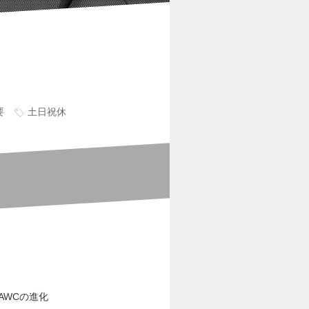
要
土日祝休
AWCの進化