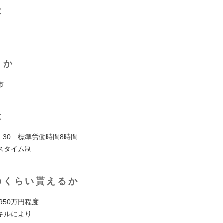
は
くか
市
は
7：30 標準労働時間8時間
スタイム制
のくらい貰えるか
 950万円程度
キルにより