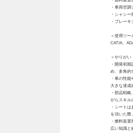
・車両空調
・シャシー
・ブレーキ
＜使用ツー
CATIA、AD
＜やりがい
・開発初期
め、多角的
・車の性能
大きな達成
・部品戦略
がらスキル
・シートは
を頂いた際
・燃料装置
広い知識と