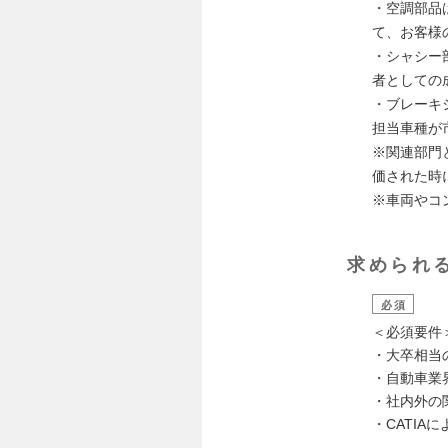
・空調部品
て、お客様
・シャシー
者としての
・ブレーキ
担当車種が
※関連部門
価された時
※車両やコ
求められ
必須
＜必須要件
・大卒相当
・自動車業
・社内外の
・CATIA