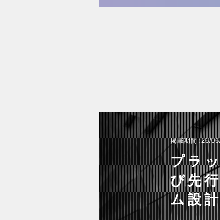
掲載期間
26/06
プラ
び先行
ム設