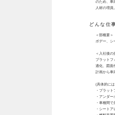
のため、車
人材の増員
どんな仕
＜部概要＞
ボデー、シ
＜入社後の
プラットフ
適化、図面
計画から車
(具体的に
・プラット
・アンダー
・車種間で
・シートア
・燃料装置