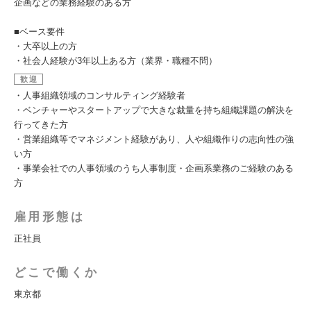
企画などの業務経験のある方
■ベース要件
・大卒以上の方
・社会人経験が3年以上ある方（業界・職種不問）
歓迎
・人事組織領域のコンサルティング経験者
・ベンチャーやスタートアップで大きな裁量を持ち組織課題の解決を
行ってきた方
・営業組織等でマネジメント経験があり、人や組織作りの志向性の強
い方
・事業会社での人事領域のうち人事制度・企画系業務のご経験のある
方
雇用形態は
正社員
どこで働くか
東京都