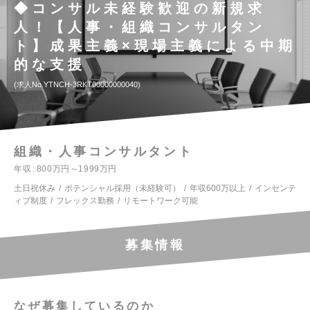
◆コンサル未経験歓迎の新規求
人！【人事・組織コンサルタン
ト】成果主義×現場主義による中期
的な支援
求人No.YTNCH-3RKT00000000040
組織・人事コンサルタント
年収
800万円～1999万円
土日祝休み
ポテンシャル採用（未経験可）
年収600万以上
インセンテ
ィブ制度
フレックス勤務
リモートワーク可能
募集情報
なぜ募集しているのか