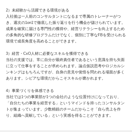
2）未経験から活躍できる環境がある
入社後は一人前のコンサルタントになるまで専属のトレーナーがつ
き、週次の1on1で徹底した振り返りを行う機会が儲けられています。
成果を確実に届ける専門性の獲得や、経営リテラシーを向上するため
の多角的な研修プログラムだけでなく、個別に丁寧なFBを受けられる
環境で成長角度を高めることができます。
3）経営・CxO人材に必要なスキルを獲得できる
当社の支援では、常に自分が最終責任者であるという意識を持ち矢面
に立って仕事をすることが求められます。論点仮説思考やロジカルシ
ンキングはもちろんですが、自身の意見や覚悟を問われる場面が多く
あります。シビアな環境だからこそスキルが磨かれます。
4）事業づくりを体感できる
当社では1つの事業部が1つの会社のような位置付けになっており、
「自分たちの事業を経営する」というマインドを持ったコンサルタン
トが集まっています。少数精鋭のチームだからこそ「自ら売上を作
り、組織へ貢献している」という実感を得ることができます。