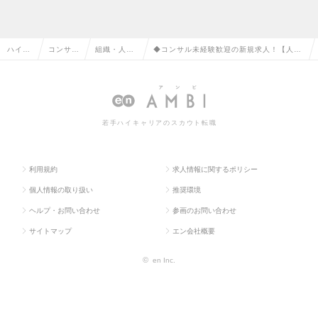
ハイク
コンサル
組織・人事
◆コンサル未経験歓迎の新規求人！【人
ラス求
タント系
コンサルタ
事・組織コンサルタント】成果主義×現場
人TOP
の転職
ントの転職
主義による中期的な支援の求人情報
若手ハイキャリアのスカウト転職
利用規約
求人情報に関するポリシー
個人情報の取り扱い
推奨環境
ヘルプ・お問い合わせ
参画のお問い合わせ
サイトマップ
エン会社概要
©
en Inc.