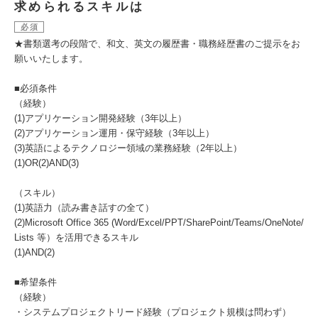
求められるスキルは
必須
★書類選考の段階で、和文、英文の履歴書・職務経歴書のご提示をお
願いいたします。
■必須条件
（経験）
(1)アプリケーション開発経験（3年以上）
(2)アプリケーション運用・保守経験（3年以上）
(3)英語によるテクノロジー領域の業務経験（2年以上）
(1)OR(2)AND(3)
（スキル）
(1)英語力（読み書き話すの全て）
(2)Microsoft Office 365 (Word/Excel/PPT/SharePoint/Teams/OneNote/
Lists 等）を活用できるスキル
(1)AND(2)
■希望条件
（経験）
・システムプロジェクトリード経験（プロジェクト規模は問わず）