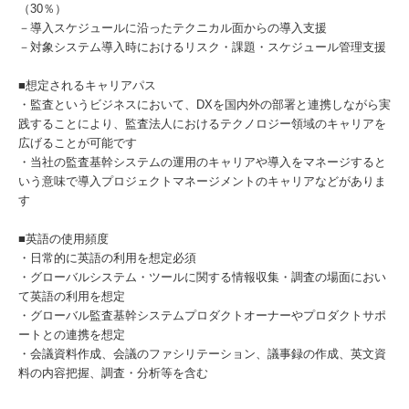
（30％）
－導入スケジュールに沿ったテクニカル面からの導入支援
－対象システム導入時におけるリスク・課題・スケジュール管理支援
■想定されるキャリアパス
・監査というビジネスにおいて、DXを国内外の部署と連携しながら実
践することにより、監査法人におけるテクノロジー領域のキャリアを
広げることが可能です
・当社の監査基幹システムの運用のキャリアや導入をマネージすると
いう意味で導入プロジェクトマネージメントのキャリアなどがありま
す
■英語の使用頻度
・日常的に英語の利用を想定必須
・グローバルシステム・ツールに関する情報収集・調査の場面におい
て英語の利用を想定
・グローバル監査基幹システムプロダクトオーナーやプロダクトサポ
ートとの連携を想定
・会議資料作成、会議のファシリテーション、議事録の作成、英文資
料の内容把握、調査・分析等を含む