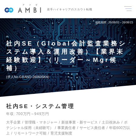
若手ハイキャリアのスカウト転職
掲載期間
26/08/02～26/08/15
社内SE（Global会計監査業務シ
ステム導入＆運用改善）【業界未
経験歓迎】（リーダー～Mgr候
補）
求人No.GRAND-260605KN
社内SE・システム管理
年収
700万円～949万円
大手企業
管理職・マネジャー
新規事業・新サービス
土日祝休み
ポ
テンシャル採用（未経験可）
事業責任者
サービス責任者
年収600万以
上
リモートワーク可能
育児支援制度