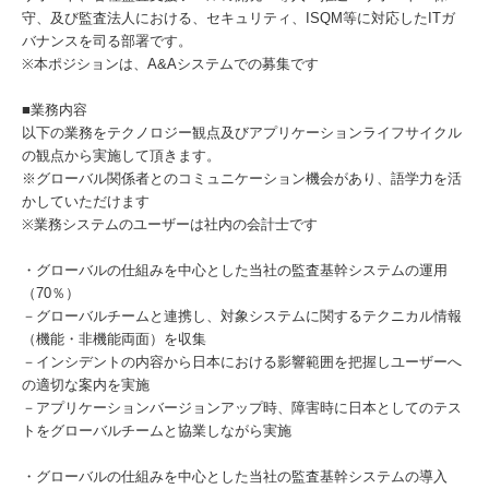
守、及び監査法人における、セキュリティ、ISQM等に対応したITガ
バナンスを司る部署です。
※本ポジションは、A&Aシステムでの募集です
■業務内容
以下の業務をテクノロジー観点及びアプリケーションライフサイクル
の観点から実施して頂きます。
※グローバル関係者とのコミュニケーション機会があり、語学力を活
かしていただけます
※業務システムのユーザーは社内の会計士です
・グローバルの仕組みを中心とした当社の監査基幹システムの運用
（70％）
－グローバルチームと連携し、対象システムに関するテクニカル情報
（機能・非機能両面）を収集
－インシデントの内容から日本における影響範囲を把握しユーザーへ
の適切な案内を実施
－アプリケーションバージョンアップ時、障害時に日本としてのテス
トをグローバルチームと協業しながら実施
・グローバルの仕組みを中心とした当社の監査基幹システムの導入