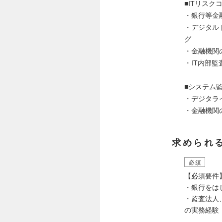
■ITリスク
・銀行等金
・デジタル
グ
・金融機関
・IT内部
■システム
・デジタラ
・金融機関
求められ
必須
【必須要件
・銀行をは
・監査法人
の実務経験