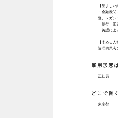
【望ましい
・金融機関
進、レガシ
・銀行・証
・英語によ
【求める人
論理的思考
雇用形態
正社員
どこで働
東京都