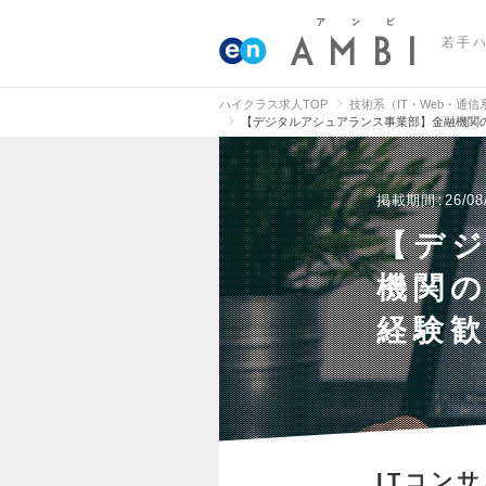
若手
ハイクラス求人TOP
技術系（IT・Web・通
【デジタルアシュアランス事業部】金融機関の
掲載期間
26/08
【デ
機関の
経験歓
ITコン