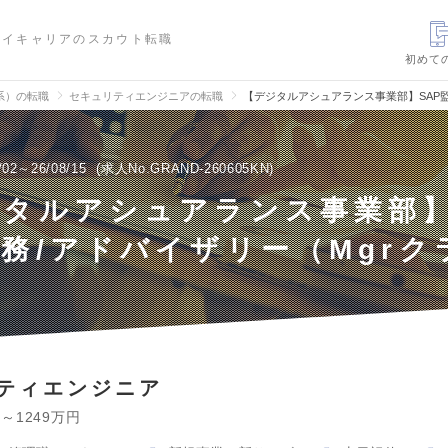
ハイキャリアのスカウト転職
初めて
信系）の転職
セキュリティエンジニアの転職
【デジタルアシュアランス事業部】SAP監
/02～26/08/15
求人No.GRAND-260605KN
タルアシュアランス事業部】
務/アドバイザリー（Mgrク
ティエンジニア
円～1249万円