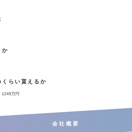
は
くか
のくらい貰えるか
 1249万円
会社概要