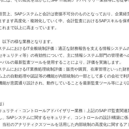
的には、その知見を活かしたSAP IT統制アドバイザリー業務等にも従
経営上、SAPシステムと会計は密接不可分のものとなっており、企業経
がますます高度化・複雑化していく中、会計監査におけるSAPスキルを保
これまで以上に高まっています。
、以下の様な業務となります。
システムにおけるIT全般統制評価：適正な財務報告を支える情報システム
セキュリティ等）の有効性について、主に情報システム部門の管理者へ
ーバルの最新監査ツールを使用することにより、評価を実施します。
システムにおけるIT業務処理統制評価：販売や購買、在庫管理といった財
ム上の自動処理や認証等の機能が内部統制の一部として多くの会社で利
機能が意図通り設計され、動作していることを最新監査ツール等により
は）
セキュリティ・コントロールアドバイザリー業務：上記のSAP IT監査関
し、SAPシステムに関するセキュリティ、コントロールの設計/構築に係
、当社のアナリティクスツールを活用した内部統制の高度化に関するア