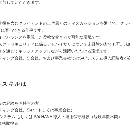
関与していただきます。
監査役を含むクライアントの上位層とのディスカッションを通じて、クラ
スに寄与できる仕事です。
イフバランスを重視した柔軟な働き方が可能な環境です。
スク・セキュリティに係るアドバイザリについて未経験の方でも可。未
JTを通じてキャッチアップしながら活躍いただける環境です。
ティング会社、SI会社、および事業会社でのSAPシステム導入経験者が
るスキルは
かの経験をお持ちの方
ティング会社、Sier、もしくは事業会社）
RPシステム もしくは S/4 HANA 導入・運用保守経験（経験年数不問）
資格取得者