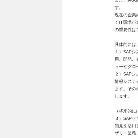
また、将来
す。
現在の企業
くIT環境
の重要性は
具体的には
１）SAP
用、開発、
ューやグロ
２）SAP
情報システ
ます。その
します。
（将来的に
３）SAP
知見を活用
ザリー業務