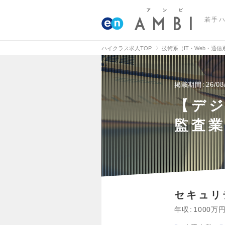
若手
ハイクラス求人TOP
技術系（IT・Web・通
掲載期間
26/08
【デジ
監査業
セキュリ
年収
1000万