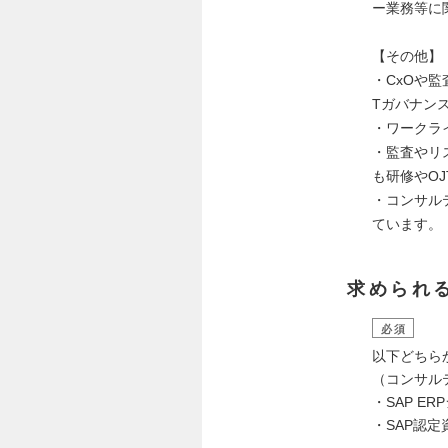
ー業務等に
【その他】
・CxOや
Tガバナン
・ワークラ
・監査やリ
も研修やO
・コンサル
ています。
求められ
必須
以下どちら
（コンサル
・SAP E
・SAP認定