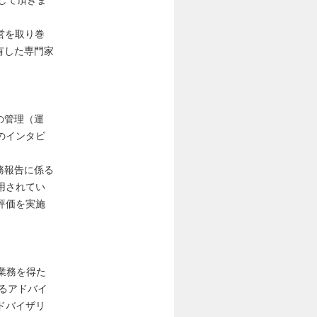
事して頂きま
営を取り巻
有した専門家
の管理（運
のインタビ
務報告に係る
用されてい
評価を実施
連業務を得た
るアドバイ
ドバイザリ