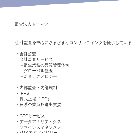
監査法人トーマツ
会計監査を中心にさまざまなコンサルティングを提供していま
・会計監査
会計監査サービス
－監査業務の品質管理体制
－グローバル監査
－監査テクノロジー
・内部監査・内部統制
・IFRS
・株式上場（IPO）
・日系企業海外進出支援
・CFOサービス
・データアナリティクス
・クライシスマネジメント
・M&Aアドバイザリー