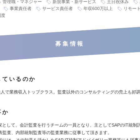
管理職・マネジャー
新規事業・新サービス
土日祝休み
事業責任者
サービス責任者
年収600万以上
リモー
制度
募集情報
しているのか
法人で業務収入トップクラス。監査以外のコンサルティングの売上も好
事か
門家として、会計監査を行うチームの一員となり、主としてSAPのIT統制
表監査、内部統制監査等の監査業務に従事して頂きます。