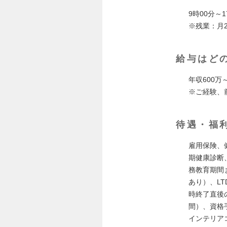
9時00分～
※残業：月
給与はど
年収600万
※ご経験、
待遇・福
雇用保険、
期健康診断
務教育期間
あり）、L
時終了直後
間）、資格
インテリア