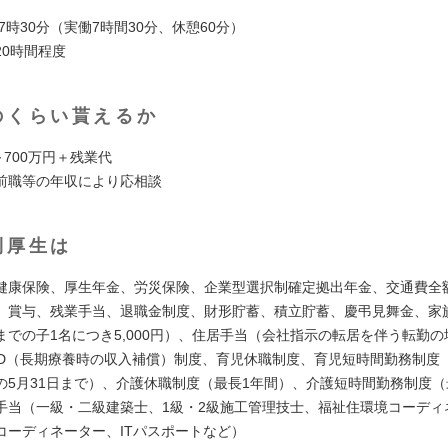
17時30分（実働7時間30分、休憩60分）
20時間程度
のくらい貰えるか
～700万円＋残業代
前職等の年収により応相談
利厚生は
健康保険、厚生年金、労災保険、企業型選択制確定拠出年金、交通費全
、賞与、残業手当、退職金制度、財形貯蓄、積立貯蓄、慶弔見舞金、家
までの子1名につき5,000円）、住居手当（会社指示の転居を伴う転勤
TD（長期療養時の収入補償）制度、育児休職制度、育児短時間勤務制度
の5月31日まで）、介護休職制度（最長1年間）、介護短時間勤務制度（
手当（一級・二級建築士、1級・2級施工管理技士、福祉住環境コーディ
コーディネーター、ITパスポートなど）