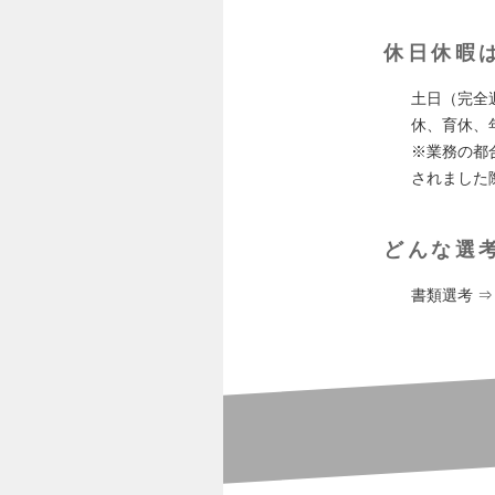
休日休暇
土日（完全
休、育休、年
※業務の都
されました
どんな選
書類選考 ⇒