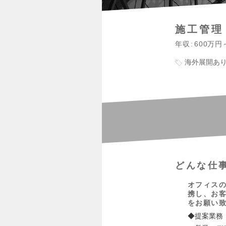
施工管理
年収
600万円
海外展開あ
どんな仕
オフィス
携し、お
をお願い
◆提案業務