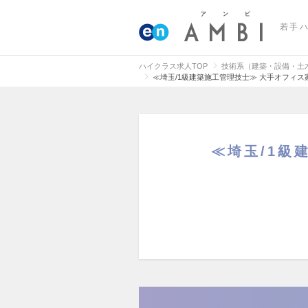
若手
ハイクラス求人TOP
技術系（建築・設備・土
≪埼玉/1級建築施工管理技士≫ 大手オフィ
≪埼玉/1級