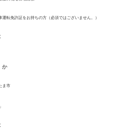
車運転免許証をお持ちの方（必須ではございません。）
は
くか
たま市
」
は