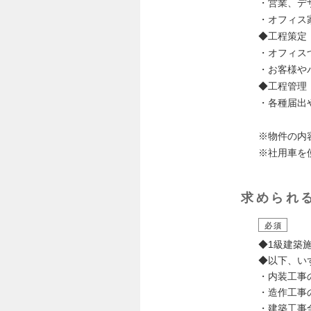
・営業、デ
・オフィス
◆工程策定
・オフィス
・お客様や
◆工程管理
・各種届出
※物件の内
※社用車を
求められ
必須
◆1級建築
◆以下、い
・内装工事
・造作工事
・建築工事