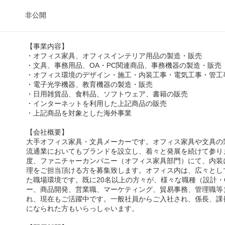
非公開
【事業内容】
・オフィス家具、オフィスインテリア用品の製造・販売
・文具、事務用品、OA・PC関連商品、事務機器の製造・販売
・オフィス環境のデザイン・施工・内装工事・電気工事・管工
・電子光学機器、教育機器の製造・販売
・日用雑貨品、食料品、ソフトウェア、書籍の販売
・インターネットを利用した上記商品の販売
・上記商品を対象とした海外事業
【会社概要】
大手オフィス家具・文具メーカーです。オフィス家具や文具の
流通業においてもブランドを設立し、着々と発展を続けて参り
度、ファニチャーカンパニー（オフィス家具部門）にて、内装
理をご担当頂ける方を募集致します。オフィス内は、広々とし
た職場環境です。既に20名以上の方々が、様々な職種（設計・
ー、商品開発、営業職、マーケティング、貿易事務、管理職等
れ、現在もご活躍中です。一般社員からご入社され、係長、課
になられた方もいらっしゃいます。