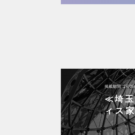
掲載期間
26/06
≪埼玉
ィス