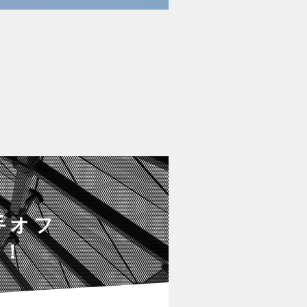
手オフ
理！