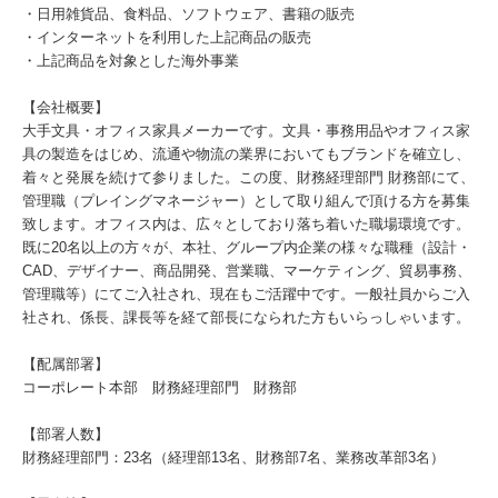
・日用雑貨品、食料品、ソフトウェア、書籍の販売
・インターネットを利用した上記商品の販売
・上記商品を対象とした海外事業
【会社概要】
大手文具・オフィス家具メーカーです。文具・事務用品やオフィス家
具の製造をはじめ、流通や物流の業界においてもブランドを確立し、
着々と発展を続けて参りました。この度、財務経理部門 財務部にて、
管理職（プレイングマネージャー）として取り組んで頂ける方を募集
致します。オフィス内は、広々としており落ち着いた職場環境です。
既に20名以上の方々が、本社、グループ内企業の様々な職種（設計・
CAD、デザイナー、商品開発、営業職、マーケティング、貿易事務、
管理職等）にてご入社され、現在もご活躍中です。一般社員からご入
社され、係長、課長等を経て部長になられた方もいらっしゃいます。
【配属部署】
コーポレート本部 財務経理部門 財務部
【部署人数】
財務経理部門：23名（経理部13名、財務部7名、業務改革部3名）