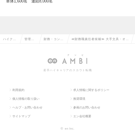
単体1,600名 連結8,000名
ハイクラ
管理部
財務・コント
≪財務職責任者候補≫ 大手文具・オフ
ス求人TO
門系の
ローラーの転
ィス家具メーカーでの財務！の求人情
P
転職
職
報
若手ハイキャリアのスカウト転職
利用規約
求人情報に関するポリシー
個人情報の取り扱い
推奨環境
ヘルプ・お問い合わせ
参画のお問い合わせ
サイトマップ
エン会社概要
©
en Inc.