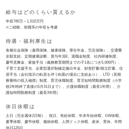
給与はどのくらい貰えるか
年収780万～1,010万円
※ご経験、前職等の年収を考慮
待遇・福利厚生は
各種社会保険（雇用保険、健康保険、厚生年金、労災保険）、交通費
全額支給、定期健康診断、賞与年3回、退職金制度、社内研修制度、
慶弔見舞金、家族手当（義務教育期間までの子1名につき5,000円）、
子育て支援手当、企業型選択制確定拠出年金、財形貯蓄/積立貯蓄、住
居手当（会社指示の転居を伴う転勤の場合に支給あり）、LTD（長期
療養時の収入補償）制度、育児休職制度、育児短時間勤務制度（小学
校2年時終了直後の5月31日まで）、介護休職制度（最長1年間）、介
護短時間勤務制度（最長3年間）
休日休暇は
土日（完全週休2日制）、祝日、有給休暇、年末年始休暇、GW休暇、
夏季休暇、慶弔休暇、傷病休暇、人間ドック休暇、産休、育休、年間
休日125日