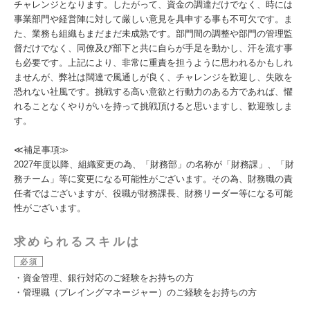
チャレンジとなります。したがって、資金の調達だけでなく、時には
事業部門や経営陣に対して厳しい意見を具申する事も不可欠です。ま
た、業務も組織もまだまだ未成熟です。部門間の調整や部門の管理監
督だけでなく、同僚及び部下と共に自らが手足を動かし、汗を流す事
も必要です。上記により、非常に重責を担うように思われるかもしれ
ませんが、弊社は闊達で風通しが良く、チャレンジを歓迎し、失敗を
恐れない社風です。挑戦する高い意欲と行動力のある方であれば、懼
れることなくやりがいを持って挑戦頂けると思いますし、歓迎致しま
す。
≪補足事項≫
2027年度以降、組織変更の為、「財務部」の名称が「財務課」、「財
務チーム」等に変更になる可能性がございます。その為、財務職の責
任者ではございますが、役職が財務課長、財務リーダー等になる可能
性がございます。
求められるスキルは
必須
・資金管理、銀行対応のご経験をお持ちの方
・管理職（プレイングマネージャー）のご経験をお持ちの方