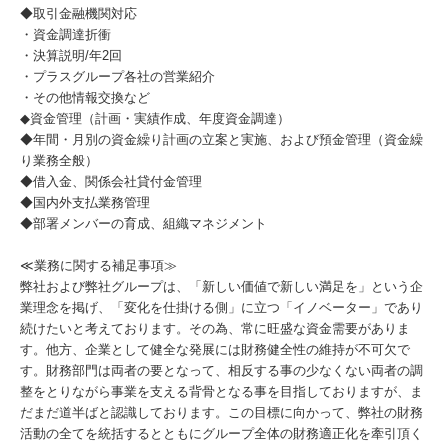
◆取引金融機関対応
・資金調達折衝
・決算説明/年2回
・プラスグループ各社の営業紹介
・その他情報交換など
◆資金管理（計画・実績作成、年度資金調達）
◆年間・月別の資金繰り計画の立案と実施、および預金管理（資金繰
り業務全般）
◆借入金、関係会社貸付金管理
◆国内外支払業務管理
◆部署メンバーの育成、組織マネジメント
≪業務に関する補足事項≫
弊社および弊社グループは、「新しい価値で新しい満足を」という企
業理念を掲げ、「変化を仕掛ける側」に立つ「イノベーター」であり
続けたいと考えております。その為、常に旺盛な資金需要がありま
す。他方、企業として健全な発展には財務健全性の維持が不可欠で
す。財務部門は両者の要となって、相反する事の少なくない両者の調
整をとりながら事業を支える背骨となる事を目指しておりますが、ま
だまだ道半ばと認識しております。この目標に向かって、弊社の財務
活動の全てを統括するとともにグループ全体の財務適正化を牽引頂く