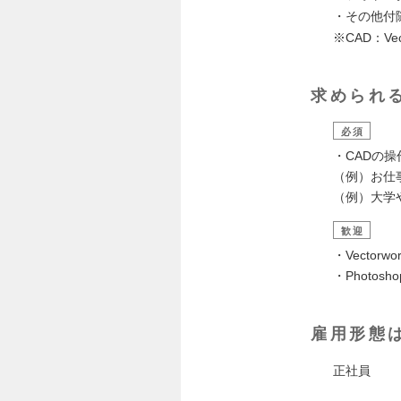
・その他付
※CAD：Vec
求められ
必須
・CADの
（例）お仕
（例）大学
歓迎
・Vector
・Photosh
雇用形態
正社員