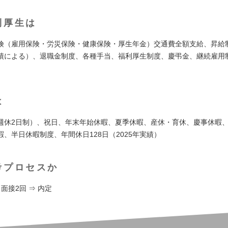
利厚生は
険（雇用保険・労災保険・健康保険・厚生年金）交通費全額支給、昇給
績による）、退職金制度、各種手当、福利厚生制度、慶弔金、継続雇用制
）
は
週休2日制）、祝日、年末年始休暇、夏季休暇、産休・育休、慶事休暇
、半日休暇制度、年間休日128日（2025年実績）
考プロセスか
 面接2回 ⇒ 内定