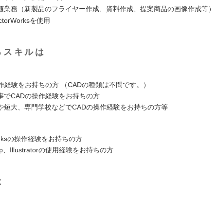
随業務（新製品のフライヤー作成、資料作成、提案商品の画像作成等）
torWorksを使用
るスキルは
操作経験をお持ちの方 （CADの種類は不問です。）
事でCADの操作経験をお持ちの方
や短大、専門学校などでCADの操作経験をお持ちの方等
worksの操作経験をお持ちの方
op、Illustratorの使用経験をお持ちの方
は