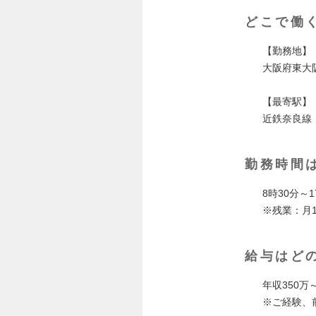
どこで働
【勤務地】
大阪府東大
【最寄駅】
近鉄奈良線
勤務時間
8時30分～
※残業：月1
給与はど
年収350万
※ご経験、