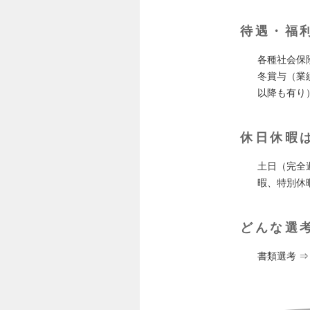
待遇・福
各種社会保
冬賞与（業
以降も有り
休日休暇
土日（完全
暇、特別休暇
どんな選
書類選考 ⇒