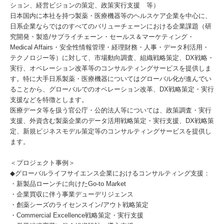
ション、経営ビジョンの策定、政策実行支援 等）
日本国内に本社を持つ製薬・医療機器等のヘルスケア企業を中心に、
日系企業ならではのすべてのバリューチェーンにおける企業課題（研
究開発・製造/サプライチェーン・セールス＆マーケティング・
Medical Affairs・安全性情報管理・経理財務・人事・データ利活用・
テクノロジー等）に対して、市場動向調査、組織戦略策定、DX戦略・
実行、オペレーション改革等のコンサルティングサービスを提供しま
す。特に大手日系製薬・医療機器についてはグローバル化が進んでい
ることから、グローバルでのオペレーション改革、DX戦略策定・実行
支援などを特徴とします。
医療データ等を扱う官公庁・公的法人等については、政策調査・実行
支援、外資含む製薬企業のデータ活用戦略策定・実行支援、DX戦略策
定、新規ビジネスモデル策定等のコンサルティングサービスを提供し
ます。
＜プロジェクト事例＞
◆グローバルライフサイエンス企業におけるコンサルティング支援：
・新製品ローンチに向けたGo-to Market
・企業買収に伴う事業デューデリジェンス
・創薬シーズのライセンスイン/アウト戦略策定
・Commercial Excellence戦略策定・実行支援