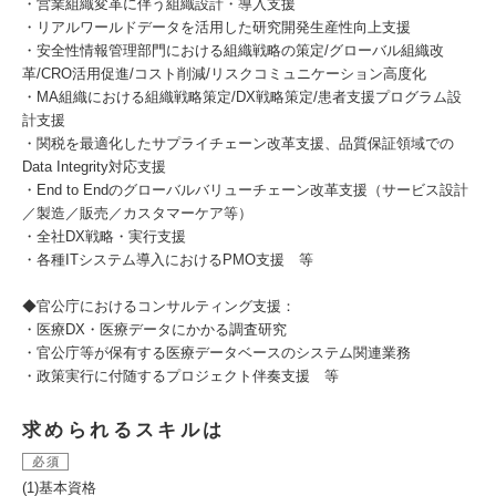
・営業組織変革に伴う組織設計・導入支援
・リアルワールドデータを活用した研究開発生産性向上支援
・安全性情報管理部門における組織戦略の策定/グローバル組織改
革/CRO活用促進/コスト削減/リスクコミュニケーション高度化
・MA組織における組織戦略策定/DX戦略策定/患者支援プログラム設
計支援
・関税を最適化したサプライチェーン改革支援、品質保証領域での
Data Integrity対応支援
・End to Endのグローバルバリューチェーン改革支援（サービス設計
／製造／販売／カスタマーケア等）
・全社DX戦略・実行支援
・各種ITシステム導入におけるPMO支援 等
◆官公庁におけるコンサルティング支援：
・医療DX・医療データにかかる調査研究
・官公庁等が保有する医療データベースのシステム関連業務
・政策実行に付随するプロジェクト伴奏支援 等
求められるスキルは
必須
(1)基本資格