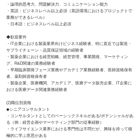
・論理的思考力、問題解決力、コミュニケーション能力
・英語：ビジネスレベル以上必須（英語環境におけるプロジェクトで
業務ができるレベル）
・日本語：ビジネスレベル以上必須
◆歓迎要件
・IT企業における製薬業界向けビジネス経験者、特に直近では製造・
サプライチェーン・品質保証領域の経験者
・製薬企業における経営戦略、経営管理、事業開発、マーケティン
グ、R&D関連の業務経験者
・早期臨床開発フェーズ業務やアカデミア業務経験者、医師資格保有
者、薬剤師資格保有者
・製薬企業、医療機関、アカデミア、医療データ販売企業、IT企業に
おける医療データ関連業務経験者
(2)職位別資格
◆シニアコンサルタント
・コンサルタントとしてのベーシックスキルがある/ポテンシャルがあ
る（例：経営企画やマーケティング部門の従事経験）
・ライフサイエンス業界における専門性は不問だが、興味を持って積
極的に学ぶ意思がある