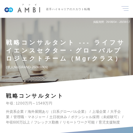
若手ハイキャリアのスカウト転職
掲載期間
26/08/04～26/08/17
戦略コンサルタント --- ライフサ
イエンスセクター・グローバルプ
ロジェクトチーム（Mgrクラス）
求人No.GRAND-260607KN
戦略コンサルタント
年収
1200万円～1549万円
外資系企業
海外展開あり（日系グローバル企業）
上場企業
大手企
業
管理職・マネジャー
土日祝休み
ポテンシャル採用（未経験可）
年収600万以上
フレックス勤務
リモートワーク可能
育児支援制度