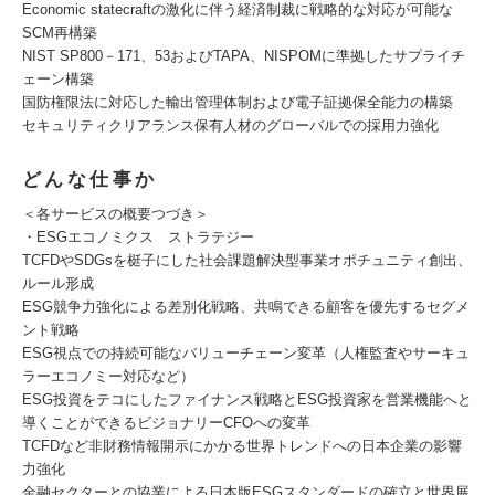
Economic statecraftの激化に伴う経済制裁に戦略的な対応が可能な
SCM再構築
NIST SP800－171、53およびTAPA、NISPOMに準拠したサプライチ
ェーン構築
国防権限法に対応した輸出管理体制および電子証拠保全能力の構築
セキュリティクリアランス保有人材のグローバルでの採用力強化
どんな仕事か
＜各サービスの概要つづき＞
・ESGエコノミクス ストラテジー
TCFDやSDGsを梃子にした社会課題解決型事業オポチュニティ創出、
ルール形成
ESG競争力強化による差別化戦略、共鳴できる顧客を優先するセグメ
ント戦略
ESG視点での持続可能なバリューチェーン変革（人権監査やサーキュ
ラーエコノミー対応など）
ESG投資をテコにしたファイナンス戦略とESG投資家を営業機能へと
導くことができるビジョナリーCFOへの変革
TCFDなど非財務情報開示にかかる世界トレンドへの日本企業の影響
力強化
金融セクターとの協業による日本版ESGスタンダードの確立と世界展