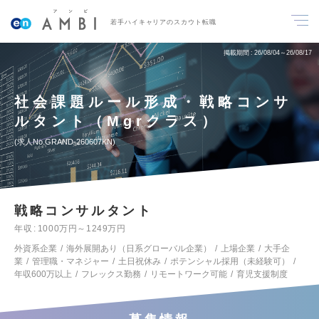
若手ハイキャリアのスカウト転職
掲載期間
26/08/04～26/08/17
社会課題ルール形成・戦略コンサ
ルタント（Mgrクラス）
求人No.GRAND-260607KN
戦略コンサルタント
年収
1000万円～1249万円
外資系企業
海外展開あり（日系グローバル企業）
上場企業
大手企
業
管理職・マネジャー
土日祝休み
ポテンシャル採用（未経験可）
年収600万以上
フレックス勤務
リモートワーク可能
育児支援制度