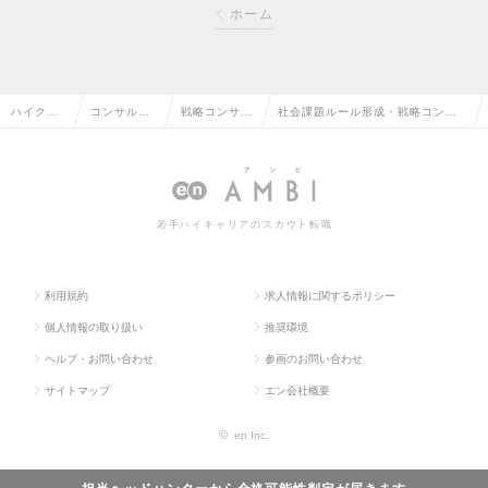
ホーム
ハイクラ
コンサルタ
戦略コンサル
社会課題ルール形成・戦略コンサ
ス求人TO
ント系の転
タントの転職
ルタント（Mgrクラス）の求人情報
P
職
若手ハイキャリアのスカウト転職
利用規約
求人情報に関するポリシー
個人情報の取り扱い
推奨環境
ヘルプ・お問い合わせ
参画のお問い合わせ
サイトマップ
エン会社概要
©
en Inc.