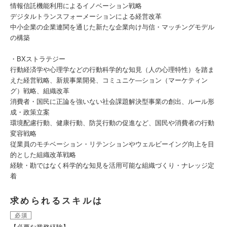
情報信託機能利用によるイノベーション戦略
デジタルトランスフォーメーションによる経営改革
中小企業の企業連関を通じた新たな企業向け与信・マッチングモデル
の構築
・BXストラテジー
行動経済学や心理学などの行動科学的な知見（人の心理特性）を踏ま
えた経営戦略、新規事業開発、コミュニケ―ション（マーケティン
グ）戦略、組織改革
消費者・国民に正論を強いない社会課題解決型事業の創出、ルール形
成・政策立案
環境配慮行動、健康行動、防災行動の促進など、国民や消費者の行動
変容戦略
従業員のモチベーション・リテンションやウェルビーイング向上を目
的とした組織改革戦略
経験・勘ではなく科学的な知見を活用可能な組織づくり・ナレッジ定
着
求められるスキルは
必須