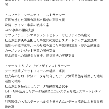
開
・スマート ソサエティ― ストラテジー
官民連携した国際金融都市構想の実現支援
決済・ポイント事業の戦略立案
web3事業の開発支援
サプライチェーンマネジメントとトレーサビリティの高度化
社会課題解決を企図した事業開発支援とスタートアップ企業誘致
法制化や標準化等ルール形成を通じた事業戦略立案・渉外活動支援
カーボンクレジット事業の開発支援
農水産業への新規参入支援、農福連携の実現支援
・データ ドリブン リディザインストラテジー
データ流通プラットフォームの構築・運営
観光客の行動・決済データを統合したデータ流通基盤を活用した地域
活性化戦略
社会課題を起点としたデータ駆動型社会変革
IoT・AIを活用したデータ駆動型エコシステム形成とスマートシティ
戦略
利害関係のあるステークホルダを巻き込んだデータ流通による業界構
造改革