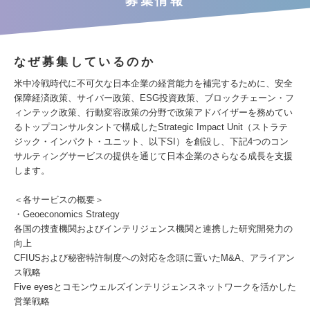
募集情報
なぜ募集しているのか
米中冷戦時代に不可欠な日本企業の経営能力を補完するために、安全
保障経済政策、サイバー政策、ESG投資政策、ブロックチェーン・フ
ィンテック政策、行動変容政策の分野で政策アドバイザーを務めてい
るトップコンサルタントで構成したStrategic Impact Unit（ストラテ
ジック・インパクト・ユニット、以下SI）を創設し、下記4つのコン
サルティングサービスの提供を通じて日本企業のさらなる成長を支援
します。
＜各サービスの概要＞
・Geoeconomics Strategy
各国の捜査機関およびインテリジェンス機関と連携した研究開発力の
向上
CFIUSおよび秘密特許制度への対応を念頭に置いたM&A、アライアン
ス戦略
Five eyesとコモンウェルズインテリジェンスネットワークを活かした
営業戦略