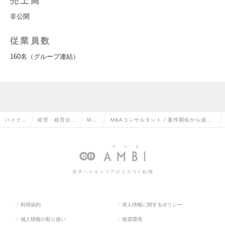
売上高
非公開
従業員数
160名（グループ連結）
ハイクラ
経営・経営企
M&A
M&Aコンサルタント / 案件開拓から成約
ス求人T
画・事業企画系
の転
まで一気通貫担当（リンクタイズワーク
OP
の転職
職
ス）の求人情報
若手ハイキャリアのスカウト転職
利用規約
求人情報に関するポリシー
個人情報の取り扱い
推奨環境