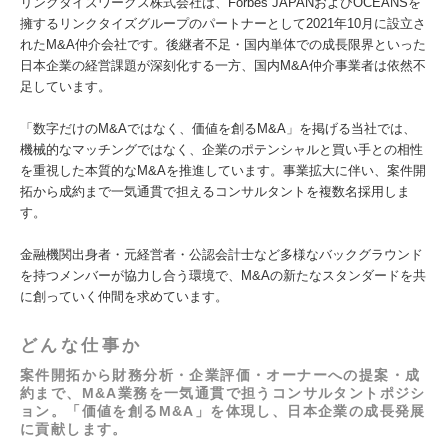
リンクタイズワークス株式会社は、Forbes JAPANおよびOCEANSを
擁するリンクタイズグループのパートナーとして2021年10月に設立さ
れたM&A仲介会社です。後継者不足・国内単体での成長限界といった
日本企業の経営課題が深刻化する一方、国内M&A仲介事業者は依然不
足しています。
「数字だけのM&Aではなく、価値を創るM&A」を掲げる当社では、
機械的なマッチングではなく、企業のポテンシャルと買い手との相性
を重視した本質的なM&Aを推進しています。事業拡大に伴い、案件開
拓から成約まで一気通貫で担えるコンサルタントを複数名採用しま
す。
金融機関出身者・元経営者・公認会計士など多様なバックグラウンド
を持つメンバーが協力し合う環境で、M&Aの新たなスタンダードを共
に創っていく仲間を求めています。
どんな仕事か
案件開拓から財務分析・企業評価・オーナーへの提案・成
約まで、M&A業務を一気通貫で担うコンサルタントポジシ
ョン。「価値を創るM&A」を体現し、日本企業の成長発展
に貢献します。