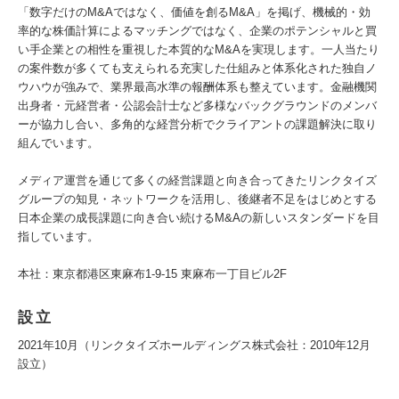
「数字だけのM&Aではなく、価値を創るM&A」を掲げ、機械的・効
率的な株価計算によるマッチングではなく、企業のポテンシャルと買
い手企業との相性を重視した本質的なM&Aを実現します。一人当たり
の案件数が多くても支えられる充実した仕組みと体系化された独自ノ
ウハウが強みで、業界最高水準の報酬体系も整えています。金融機関
出身者・元経営者・公認会計士など多様なバックグラウンドのメンバ
ーが協力し合い、多角的な経営分析でクライアントの課題解決に取り
組んでいます。
メディア運営を通じて多くの経営課題と向き合ってきたリンクタイズ
グループの知見・ネットワークを活用し、後継者不足をはじめとする
日本企業の成長課題に向き合い続けるM&Aの新しいスタンダードを目
指しています。
本社：東京都港区東麻布1-9-15 東麻布一丁目ビル2F
設立
2021年10月（リンクタイズホールディングス株式会社：2010年12月
設立）