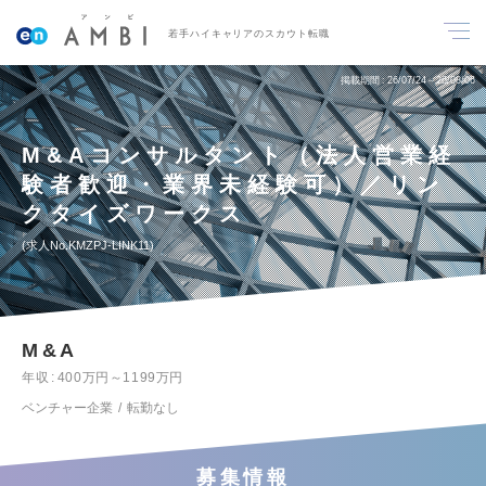
若手ハイキャリアのスカウト転職
掲載期間
26/07/24～26/08/06
M&Aコンサルタント（法人営業経
験者歓迎・業界未経験可）／リン
クタイズワークス
求人No.KMZPJ-LINK11
M&A
年収
400万円～1199万円
ベンチャー企業
転勤なし
募集情報