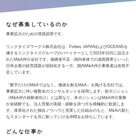
なぜ募集しているのか
事業拡大のための増員採用です。
リンクタイズワークス株式会社は、Forbes JAPANおよびOCEANSを
擁するリンクタイズグループのパートナーとして2021年10月に設立さ
れたM&A仲介会社です。後継者不足・国内単体での成長限界といった
日本企業の経営課題が深刻化する一方、国内M&A仲介事業者は依然不
足しています。
「数字だけのM&Aではなく、価値を創るM&A」を掲げる当社では、
事業拡大に伴い複数名のコンサルタントを採用します。前ポジション
（M&A仲介経験者向け）とは異なり、本ポジションはM&A仲介業務
が未経験でも、法人営業の実績・経験を持つ方を積極的に歓迎しま
す。体系化された独自ノウハウと充実した仕組みのもと、M&Aの新た
なスタンダードを共に創っていける仲間をお待ちしています。
どんな仕事か