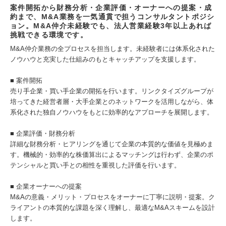
案件開拓から財務分析・企業評価・オーナーへの提案・成
約まで、M&A業務を一気通貫で担うコンサルタントポジシ
ョン。M&A仲介未経験でも、法人営業経験3年以上あれば
挑戦できる環境です。
M&A仲介業務の全プロセスを担当します。未経験者には体系化された
ノウハウと充実した仕組みのもとキャッチアップを支援します。
■ 案件開拓
売り手企業・買い手企業の開拓を行います。リンクタイズグループが
培ってきた経営者層・大手企業とのネットワークを活用しながら、体
系化された独自ノウハウをもとに効率的なアプローチを展開します。
■ 企業評価・財務分析
詳細な財務分析・ヒアリングを通じて企業の本質的な価値を見極めま
す。機械的・効率的な株価算出によるマッチングは行わず、企業のポ
テンシャルと買い手との相性を重視した評価を行います。
■ 企業オーナーへの提案
M&Aの意義・メリット・プロセスをオーナーに丁寧に説明・提案。ク
ライアントの本質的な課題を深く理解し、最適なM&Aスキームを設計
します。