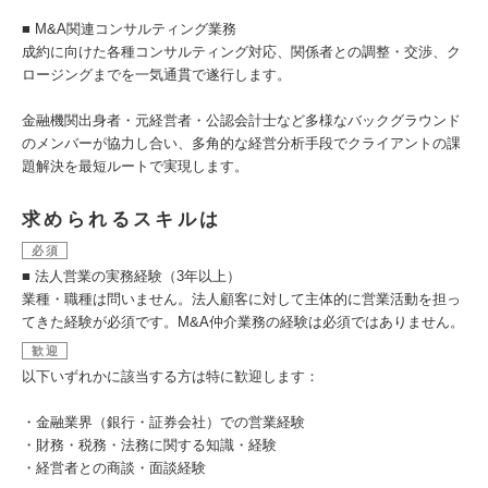
■ M&A関連コンサルティング業務
成約に向けた各種コンサルティング対応、関係者との調整・交渉、ク
ロージングまでを一気通貫で遂行します。
金融機関出身者・元経営者・公認会計士など多様なバックグラウンド
のメンバーが協力し合い、多角的な経営分析手段でクライアントの課
題解決を最短ルートで実現します。
求められるスキルは
必須
■ 法人営業の実務経験（3年以上）
業種・職種は問いません。法人顧客に対して主体的に営業活動を担っ
てきた経験が必須です。M&A仲介業務の経験は必須ではありません。
歓迎
以下いずれかに該当する方は特に歓迎します：
・金融業界（銀行・証券会社）での営業経験
・財務・税務・法務に関する知識・経験
・経営者との商談・面談経験