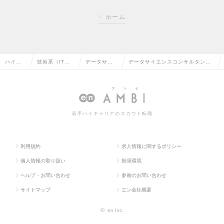
ホーム
ハイク
技術系（IT・
データサイ
データサイエンスコンサルタン
ラス求
Web・通信
エンティス
ト 日本語必須（リーダー～Mgr
人TOP
系）の転職
トの転職
候補）の求人情報
若手ハイキャリアのスカウト転職
利用規約
求人情報に関するポリシー
個人情報の取り扱い
推奨環境
ヘルプ・お問い合わせ
参画のお問い合わせ
サイトマップ
エン会社概要
©
en Inc.