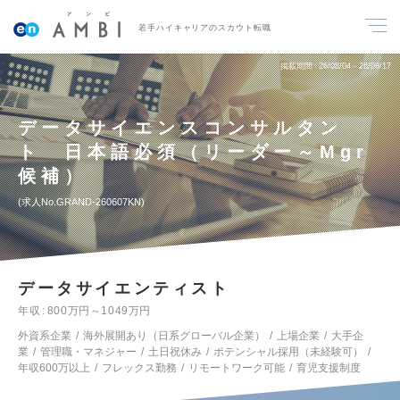
若手ハイキャリアのスカウト転職
掲載期間
26/08/04～26/08/17
データサイエンスコンサルタン
ト 日本語必須（リーダー～Mgr
候補）
求人No.GRAND-260607KN
データサイエンティスト
年収
800万円～1049万円
外資系企業
海外展開あり（日系グローバル企業）
上場企業
大手企
業
管理職・マネジャー
土日祝休み
ポテンシャル採用（未経験可）
年収600万以上
フレックス勤務
リモートワーク可能
育児支援制度