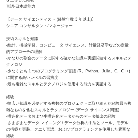
言語-日本語能力
【データ サイエンティスト (経験年数 3 年以上)】
シニア コンサルタント/マネージャー
技術スキルと知識
-統計、機械学習、コンピュータ サイエンス、計量経済学などの定量
的アプローチの理解
-かなりの割合のデータに関する確かな知識を実証関連するスキルとテ
クノロジ
-少なくとも 1 つのプログラミング言語 (R、Python、Julia、C、C++)
に関する高いレベルの習熟度
-最も複雑なスキルとテクノロジを使用する能力を実証する
経験
-幅広い知識を必要とする複数のプロジェクトに取り組んだ経験最も複
雑なものを含むスキルとテクノロジー (データ サイエンス関連)
-構造化データおよび半構造化データからのデータ抽出の経験
-さまざまなデータ マイニング / データ分析の手法とツール、モデル
の構築と実装、クエリ言語、およびプログラミングを使用した豊富な
経験