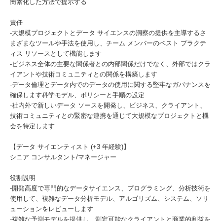
簡素化した方法で提示する
責任
-大規模プロジェクトとデータ サイエンスの洞察の提供を主導するさ
まざまなツールや手法を使用し、チーム メンバーのベスト プラクテ
ィス リソースとして機能します
-ビジネス全体の主要な関係者との内部関係だけでなく、外部ではクラ
イアントや技術コミュニティとの関係を構築します
-データ倫理とデータ内でのデータの使用に関する堅牢なガバナンスを
確保します科学モデル、ポリシーと手順の設定
-社内外で新しいデータ ソースを開発し、ビジネス、クライアント、
技術コミュニティとの緊密な連携を通じて大規模なプロジェクトと機
会を特定します
【データ サイエンティスト (+3 年経験)】
シニア コンサルタント/マネージャー
役割説明
-開発高度で専門的なデータサイエンス、プログラミング、分析技術を
使用して、複雑なデータ分析モデル、アルゴリズム、システム、ソリ
ューションをレビューします
-複雑な予測モデルを提供し、測定可能なクライアントと商業的利益を