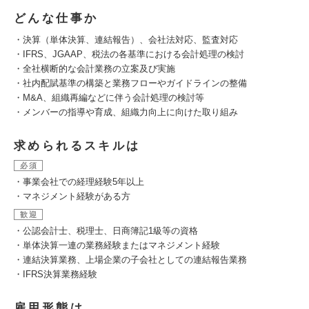
どんな仕事か
・決算（単体決算、連結報告）、会社法対応、監査対応
・IFRS、JGAAP、税法の各基準における会計処理の検討
・全社横断的な会計業務の立案及び実施
・社内配賦基準の構築と業務フローやガイドラインの整備
・M&A、組織再編などに伴う会計処理の検討等
・メンバーの指導や育成、組織力向上に向けた取り組み
求められるスキルは
必須
・事業会社での経理経験5年以上
・マネジメント経験がある方
歓迎
・公認会計士、税理士、日商簿記1級等の資格
・単体決算一連の業務経験またはマネジメント経験
・連結決算業務、上場企業の子会社としての連結報告業務
・IFRS決算業務経験
雇用形態は