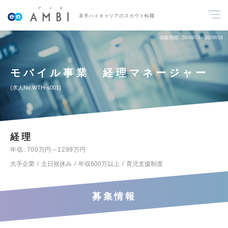
若手ハイキャリアのスカウト転職
掲載期間
26/08/03～26/08/16
モバイル事業 経理マネージャー
求人No.WTH-s001
経理
年収
700万円～1299万円
大手企業
土日祝休み
年収600万以上
育児支援制度
募集情報