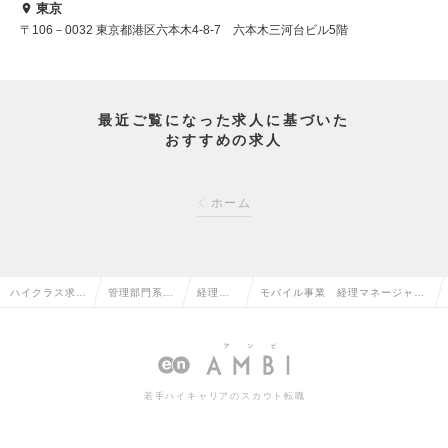
東京
〒106－0032 東京都港区六本木4-8-7 六本木三河台ビル5階
最近ご覧になった求人に基づいた
おすすめの求人
ホーム
ハイクラス求人
管理部門系の
経理の
モバイル事業 経理マネージャー
TOP
転職
転職
の求人情報
若手ハイキャリアのスカウト転職