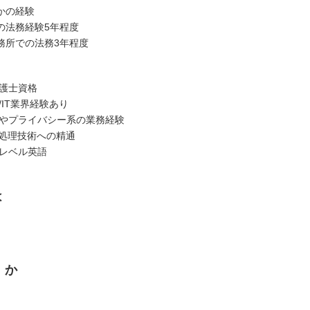
かの経験
法務経験5年程度
所での法務3年程度
弁護士資格
/IT業界経験あり
報やプライバシー系の業務経験
報処理技術への精通
スレベル英語
は
くか