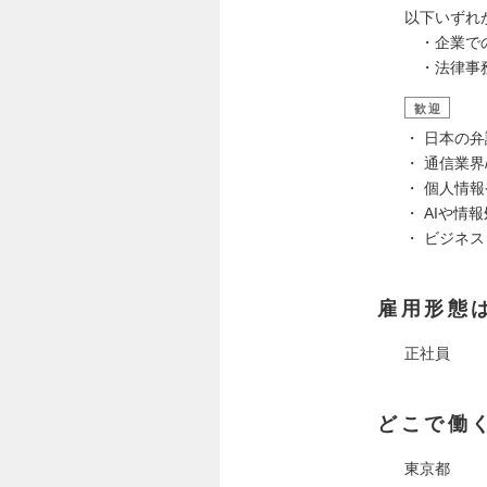
以下いずれ
・企業での
・法律事務
歓迎
・ 日本の
・ 通信業界
・ 個人情
・ AIや情
・ ビジネ
雇用形態
正社員
どこで働
東京都