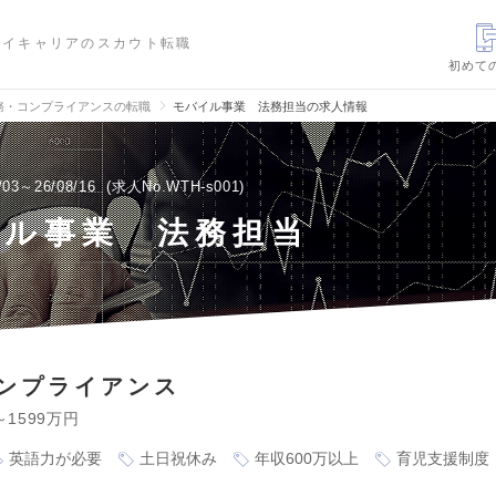
ハイキャリアのスカウト転職
初めて
務・コンプライアンスの転職
モバイル事業 法務担当の求人情報
/03～26/08/16
求人No.WTH-s001
イル事業 法務担当
ンプライアンス
～1599万円
英語力が必要
土日祝休み
年収600万以上
育児支援制度