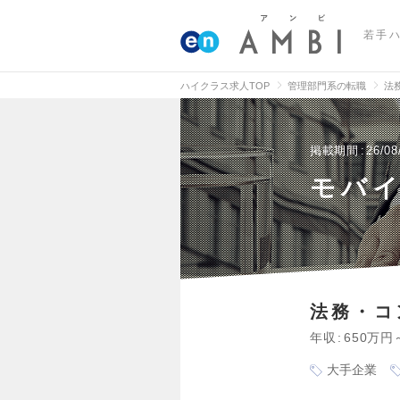
若手
ハイクラス求人TOP
管理部門系の転職
法
掲載期間
26/08
モバ
法務・コ
年収
650万円
大手企業