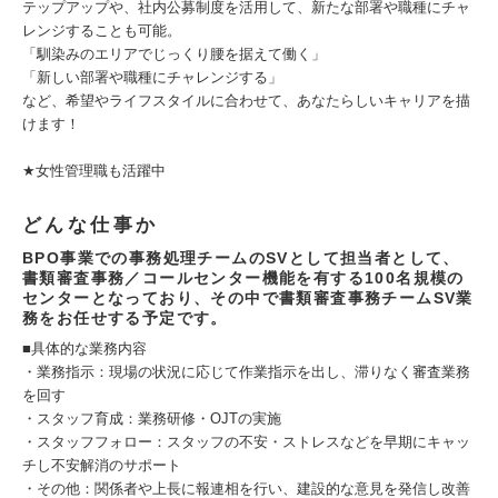
テップアップや、社内公募制度を活用して、新たな部署や職種にチャ
レンジすることも可能。
「馴染みのエリアでじっくり腰を据えて働く」
「新しい部署や職種にチャレンジする」
など、希望やライフスタイルに合わせて、あなたらしいキャリアを描
けます！
★女性管理職も活躍中
どんな仕事か
BPO事業での事務処理チームのSVとして担当者として、
書類審査事務／コールセンター機能を有する100名規模の
センターとなっており、その中で書類審査事務チームSV業
務をお任せする予定です。
■具体的な業務内容
・業務指示：現場の状況に応じて作業指示を出し、滞りなく審査業務
を回す
・スタッフ育成：業務研修・OJTの実施
・スタッフフォロー：スタッフの不安・ストレスなどを早期にキャッ
チし不安解消のサポート
・その他：関係者や上長に報連相を行い、建設的な意見を発信し改善