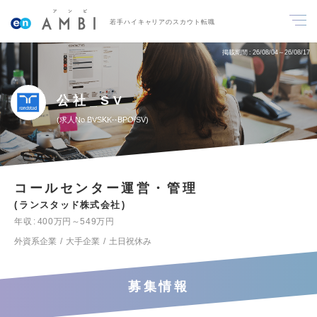
若手ハイキャリアのスカウト転職
掲載期間
26/08/04～26/08/17
公社_SV
求人No.BVSKK--BPO/SV
コールセンター運営・管理
ランスタッド株式会社
年収
400万円～549万円
外資系企業
大手企業
土日祝休み
募集情報