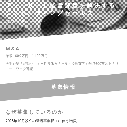
デューサー】経営課題を解決する
コンサルティングセールス
求人No.EHRC-/quonts-bzpr
M&A
年収
600万円～1199万円
大手企業
転勤なし
土日祝休み
社長・役員直下
年収600万以上
リ
モートワーク可能
募集情報
なぜ募集しているのか
2023年10月設立の新規事業拡大に伴う増員