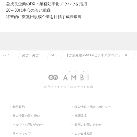
急成長企業のDX・業務効率化ノウハウを活用
20～30代中心の若い組織
将来的に数兆円規模企業を目指す成長環境
ハイク
経営・経営企
M&
【営業経験×M&A×ビジネスプロデューサ
ラス求
画・事業企画
Aの
ー】経営課題を解決するコンサルティング
人TOP
系の転職
転職
セールスの求人情報
若手ハイキャリアのスカウト転職
利用規約
求人情報に関するポリシー
個人情報の取り扱い
推奨環境
ヘルプ・お問い合わせ
参画のお問い合わせ
サイトマップ
エン会社概要