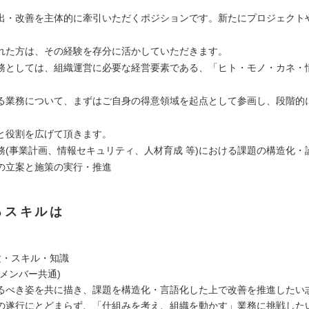
出・改善を主体的に牽引いただくポジションです。新たにプロジェクト
れた方は、その経験を存分に活かしていただきます。
務としては、組織運営に必要な経営要素である、「ヒト・モノ・カネ・
る業務について、まずはご自身の得意領域を起点として参画し、段階的
と役割を広げて頂きます。
務(事業計画、情報セキュリティ、人材育成 等)における課題の構造化・
の立案と施策の実行・推進
るスキルは
験・スキル・知識
メンバー共通)
るべき姿を共に描き、課題を構造化・言語化した上で改善を推進したい
の遂行にとどまらず、「仕組みを考え、組織を動かす」業務に挑戦した