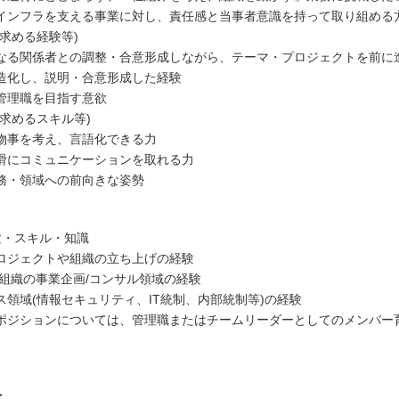
インフラを支える事業に対し、責任感と当事者意識を持って取り組める
求める経験等)
なる関係者との調整・合意形成しながら、テーマ・プロジェクトを前に
造化し、説明・合意形成した経験
管理職を目指す意欲
に求めるスキル等)
物事を考え、言語化できる力
滑にコミュニケーションを取れる力
務・領域への前向きな姿勢
験・スキル・知識
ロジェクトや組織の立ち上げの経験
/組織の事業企画/コンサル領域の経験
ス領域(情報セキュリティ、IT統制、内部統制等)の経験
ポジションについては、管理職またはチームリーダーとしてのメンバー
は