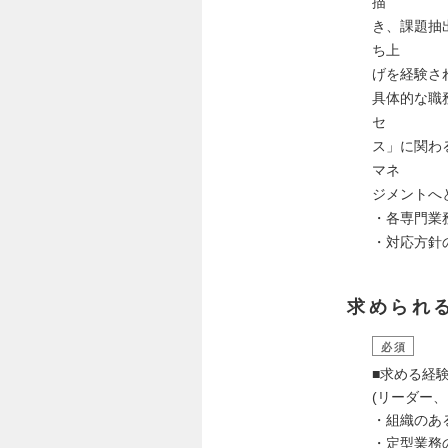
描
き、課題抽
ち上
げを経験さ
具体的な職
セ
ス」に関わ
マネ
ジメントへ
・各専門業
・対応方針
求められ
必須
■求める経
(リーダー、
・組織のあ
・定型業務