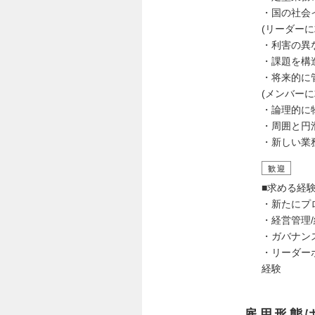
・国の社会
(リーダーに
・利害の異
・課題を構
・将来的に
(メンバー
・論理的に
・周囲と円
・新しい業
歓迎
■求める経
・新たにプ
・経営管理
・ガバナン
・リーダー
経験
雇用形態