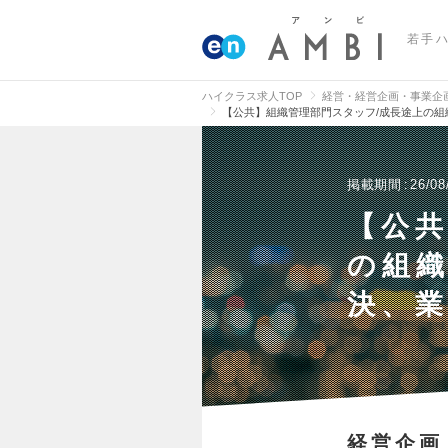
若手
ハイクラス求人TOP
経営・経営企画・事業企
【公共】組織管理部門スタッフ/成長途上の組
掲載期間
26/08
【公共
の組織
決、
経営企画