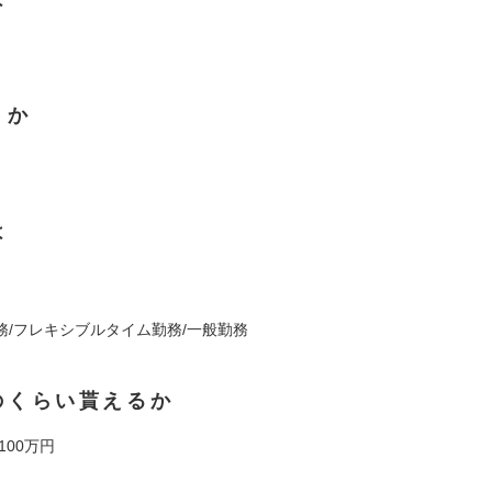
くか
は
】
務/フレキシブルタイム勤務/一般勤務
のくらい貰えるか
100万円