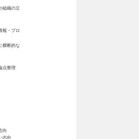
や組織の立
情報・プロ
に横断的な
論点整理
志向
い志向