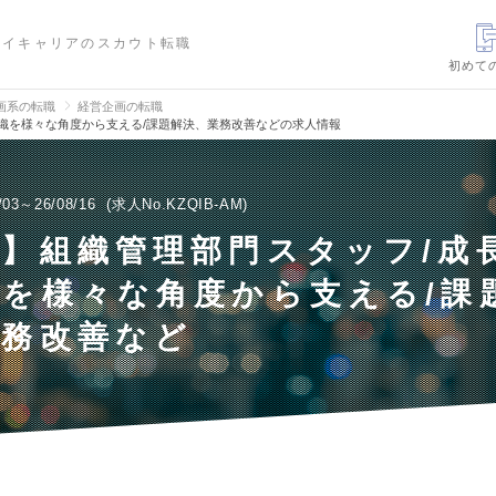
ハイキャリアのスカウト転職
初めて
画系の転職
経営企画の転職
織を様々な角度から支える/課題解決、業務改善などの求人情報
/03～26/08/16
求人No.KZQIB-AM
】組織管理部門スタッフ/成
を様々な角度から支える/課
業務改善など