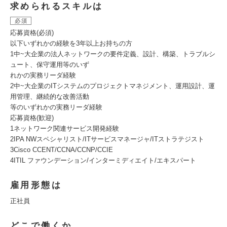
求められるスキルは
必須
応募資格(必須)
以下いずれかの経験を3年以上お持ちの方
1中~大企業の法人ネットワークの要件定義、設計、構築、トラブルシ
ュート、保守運用等のいず
れかの実務リーダ経験
2中~大企業のITシステムのプロジェクトマネジメント、運用設計、運
用管理、継続的な改善活動
等のいずれかの実務リーダ経験
応募資格(歓迎)
1ネットワーク関連サービス開発経験
2IPA NWスペシャリスト/ITサービスマネージャ/ITストラテジスト
3Cisco CCENT/CCNA/CCNP/CCIE
4ITIL ファウンデーション/インターミディエイト/エキスパート
雇用形態は
正社員
どこで働くか