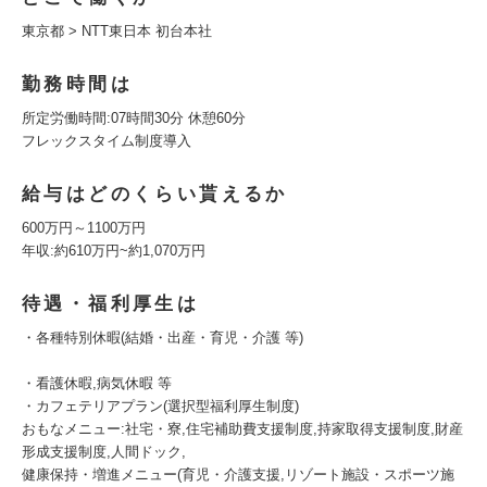
東京都 > NTT東日本 初台本社
勤務時間は
所定労働時間:07時間30分 休憩60分
フレックスタイム制度導入
給与はどのくらい貰えるか
600万円～1100万円
年収:約610万円~約1,070万円
待遇・福利厚生は
・各種特別休暇(結婚・出産・育児・介護 等)
・看護休暇,病気休暇 等
・カフェテリアプラン(選択型福利厚生制度)
おもなメニュー:社宅・寮,住宅補助費支援制度,持家取得支援制度,財産
形成支援制度,人間ドック,
健康保持・増進メニュー(育児・介護支援,リゾート施設・スポーツ施