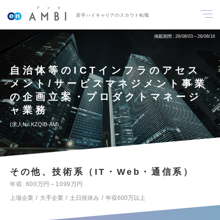
若手ハイキャリアのスカウト転職
掲載期間
26/08/03～26/08/16
自治体等のICTインフラのアセス
メント/サービスマネジメント事業
の企画立案・プロダクトマネージ
ャ業務
求人No.KZQIB-AM
その他、技術系（IT・Web・通信系）
年収
600万円～1099万円
上場企業
大手企業
土日祝休み
年収600万以上