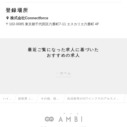
登録場所
株式会社Connectforce
〒102-0085 東京都千代田区六番町7-11 エスカリエ六番町 4F
最近ご覧になった求人に基づいた
おすすめの求人
ホーム
ハイク
技術系（I
その他、技術
自治体等のICTインフラのアセスメン
ラス求
T・Web・
系（IT・We
ト/サービスマネジメント事業の企画立
人TO
通信系）の
b・通信系）
案・プロダクトマネージャ業務の求人
P
転職
の転職
情報