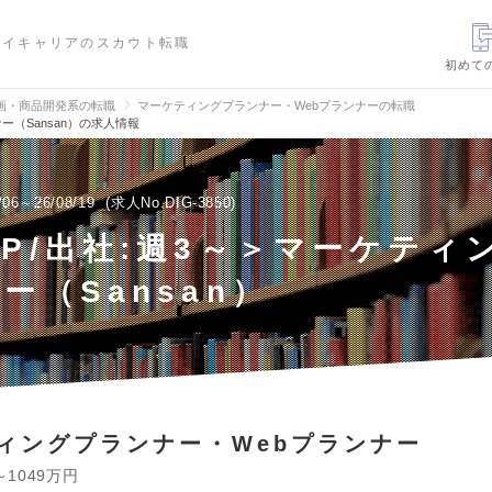
ハイキャリアのスカウト転職
初めて
画・商品開発系の転職
マーケティングプランナー・Webプランナーの転職
ー（Sansan）の求人情報
/06～26/08/19
求人No.DIG-3850
P/出社:週3～＞マーケティ
ー（Sansan）
ィングプランナー・Webプランナー
～1049万円