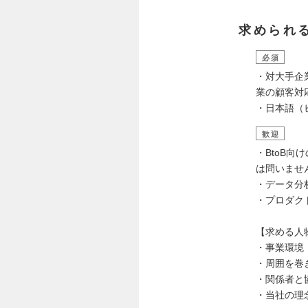
求められ
必須
・対大手企
業の顧客対
・日本語（
歓迎
・BtoB
は問いませ
・データ分
・プロダク
【求める人
・事業環境
・周囲を巻
・関係者と
・当社の理