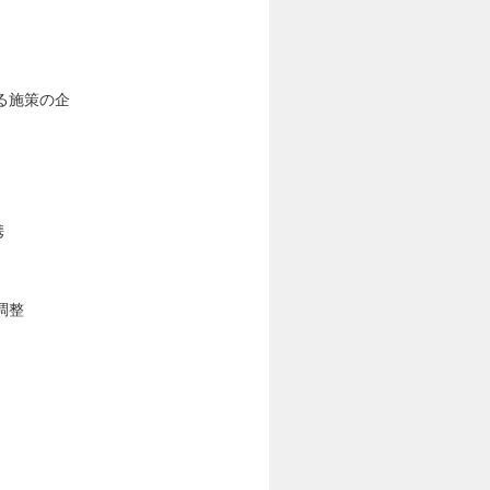
る施策の企
携
調整