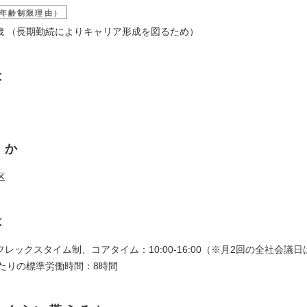
年齢制限理由）
39歳 （長期勤続によりキャリア形成を図るため）
は
くか
区
は
:30フレックスタイム制、コアタイム：10:00-16:00（※月2回の全社会議日は9:
あたりの標準労働時間：8時間