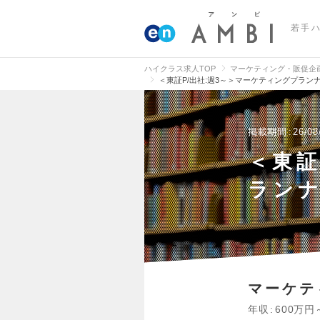
若手
ハイクラス求人TOP
マーケティング・販促企
＜東証P/出社:週3～＞マーケティングプランナ
掲載期間
26/08
＜東証
ランナ
マーケテ
年収
600万円