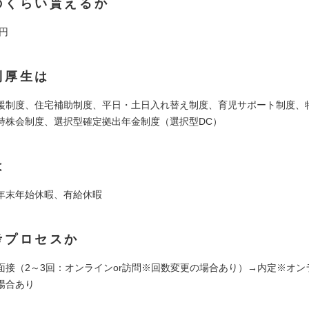
のくらい貰えるか
万円
利厚生は
援制度、住宅補助制度、平日・土日入れ替え制度、育児サポート制度、
持株会制度、選択型確定拠出年金制度（選択型DC）
は
年末年始休暇、有給休暇
考プロセスか
面接（2～3回：オンラインor訪問※回数変更の場合あり）→内定※オン
場合あり