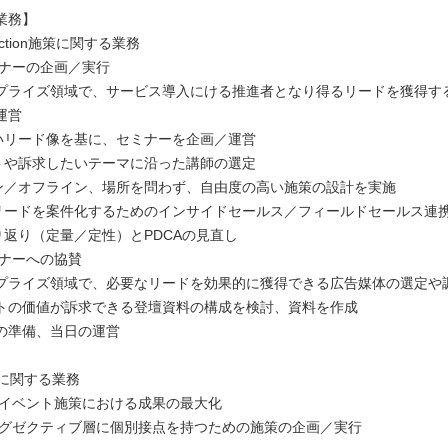
業務】
 Action施策に関する業務
ミナーの企画／実行
プライズ領域で、サービス導入にける推進者となり得るリードを獲得す
運営
いリード像を基に、セミナーを企画／運営
トや訴求したいテーマに沿った講師の選定
ン／オフライン、場所を問わず、自由度の高い施策の設計を実施
リードを案件化するためのインサイドセールス／フィールドセールス連
り返り（定量／定性）とPDCAの見直し
ミナーへの協賛
プライズ領域で、必要なリードを効果的に獲得できる広告媒体の選定や
トの価値が訴求できる登壇資料の構成を検討、資料を作成
の準備、当日の運営
策に関する業務
模なイベント施策における成果の最大化
他エグゼクティブ層に個別接点を持つための施策の企画／実行