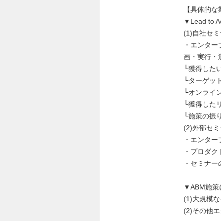
【具体的な
▼Lead to
(1)自社セ
・エンター
画・実行・
└獲得した
└ターゲッ
└オンライ
└獲得した
└施策の振
(2)外部セ
・エンター
・プロダク
・セミナー
▼ABM施
(1)大規
(2)その