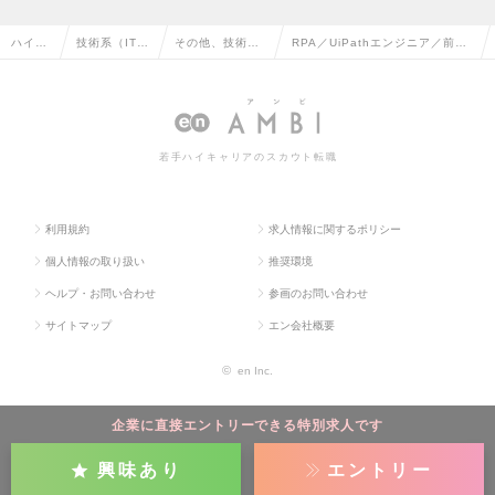
ハイク
技術系（IT・
その他、技術系
RPA／UiPathエンジニア／前職
ラス求
Web・通信
（IT・Web・通
給与補償×還元率80～90%／フ
人TOP
系）の転職
信系）の転職
ルリモート可の求人情報
若手ハイキャリアのスカウト転職
利用規約
求人情報に関するポリシー
個人情報の取り扱い
推奨環境
ヘルプ・お問い合わせ
参画のお問い合わせ
サイトマップ
エン会社概要
©
en Inc.
企業に直接エントリーできる特別求人です
興味あり
エントリー