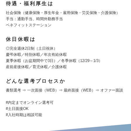
待遇・福利厚生は
社会保険（健康保険・厚生年金・雇用保険・労災保険・介護保険）
手当：通勤手当、時間外勤務手当
ベネフィットステーション
休日休暇は
◎完全週休2日制（土日祝休）
慶弔休暇／特別休暇／年次有給休暇
夏季休暇（お盆期間中で3日）／冬季休暇（12/29～1/3）
産前産後休暇／育児休暇／介護休暇
どんな選考プロセスか
書類選考 ⇒ 一次面接（WEB）⇒ 最終面接（WEB）⇒ オファー面談
#内定までオンライン選考可
#土日面接OK
#入社時期は相談可能