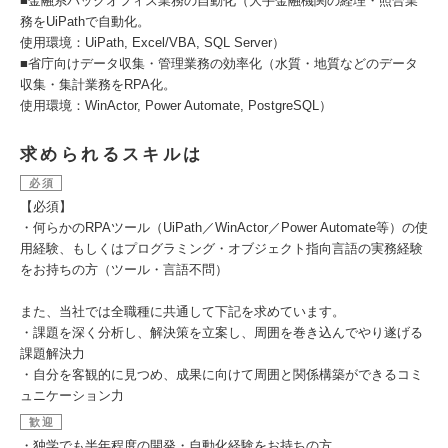
■金融系バックオフィス業務の自動化（大手金融機関の経理・照合業
務をUiPathで自動化。
使用環境：UiPath, Excel/VBA, SQL Server）
■省庁向けデータ収集・管理業務の効率化（水質・地質などのデータ
収集・集計業務をRPA化。
使用環境：WinActor, Power Automate, PostgreSQL）
求められるスキルは
必須
【必須】
・何らかのRPAツール（UiPath／WinActor／Power Automate等）の使
用経験、もしくはプログラミング・オブジェクト指向言語の実務経験
をお持ちの方（ツール・言語不問）
また、当社では全職種に共通して下記を求めています。
・課題を深く分析し、解決策を立案し、周囲を巻き込んでやり遂げる
課題解決力
・自分を客観的に見つめ、成果に向けて周囲と関係構築ができるコミ
ュニケーション力
歓迎
・独学でも半年程度の開発・自動化経験をお持ちの方