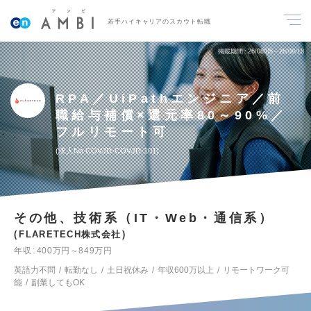
若手ハイキャリアのスカウト転職
掲載期間
26/08/05～26/08/18
RPA／UiPathエンジニア／前
職給与補償×還元率80～90%／
フルリモート可
求人No.COVJD-COVJD-101
その他、技術系（IT・Web・通信系）
FLARETECH株式会社
年収
400万円～849万円
英語力不問
転勤なし
土日祝休み
年収600万以上
リモートワーク可
能
副業してもOK