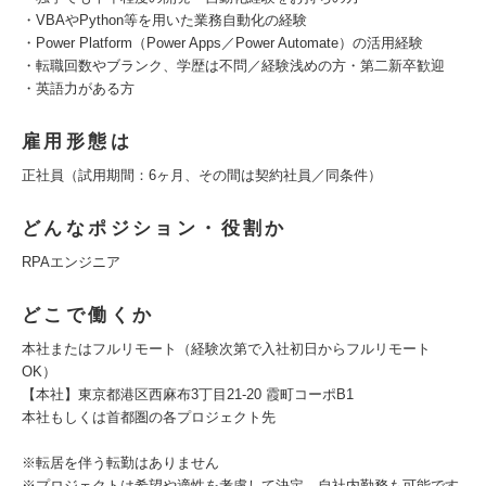
・VBAやPython等を用いた業務自動化の経験
・Power Platform（Power Apps／Power Automate）の活用経験
・転職回数やブランク、学歴は不問／経験浅めの方・第二新卒歓迎
・英語力がある方
雇用形態は
正社員（試用期間：6ヶ月、その間は契約社員／同条件）
どんなポジション・役割か
RPAエンジニア
どこで働くか
本社またはフルリモート（経験次第で入社初日からフルリモート
OK）
【本社】東京都港区西麻布3丁目21-20 霞町コーポB1
本社もしくは首都圏の各プロジェクト先
※転居を伴う転勤はありません
※プロジェクトは希望や適性を考慮して決定。自社内勤務も可能です