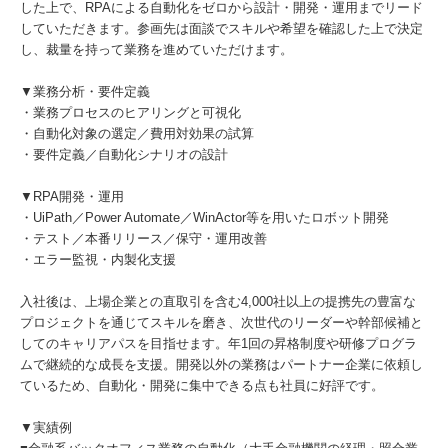
した上で、RPAによる自動化をゼロから設計・開発・運用までリード
していただきます。参画先は面談でスキルや希望を確認した上で決定
し、裁量を持って業務を進めていただけます。
▼業務分析・要件定義
・業務プロセスのヒアリングと可視化
・自動化対象の選定／費用対効果の試算
・要件定義／自動化シナリオの設計
▼RPA開発・運用
・UiPath／Power Automate／WinActor等を用いたロボット開発
・テスト／本番リリース／保守・運用改善
・エラー監視・内製化支援
入社後は、上場企業との直取引を含む4,000社以上の提携先の豊富な
プロジェクトを通じてスキルを磨き、次世代のリーダーや幹部候補と
してのキャリアパスを目指せます。年1回の昇格制度や研修プログラ
ムで継続的な成長を支援。開発以外の業務はパートナー企業に依頼し
ているため、自動化・開発に集中できる点も社員に好評です。
▼実績例