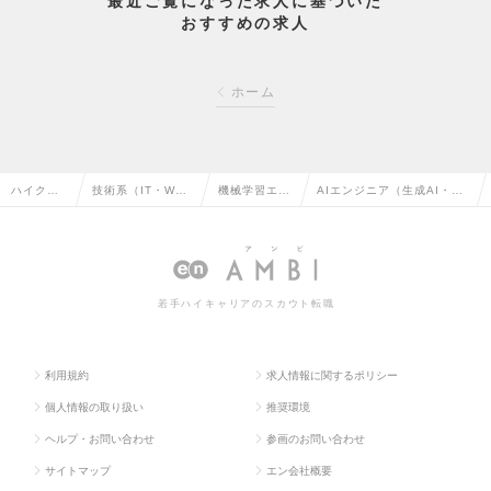
最近ご覧になった求人に基づいた
おすすめの求人
ホーム
ハイクラ
技術系（IT・We
機械学習エン
AIエンジニア（生成AI・AI
ス求人TO
b・通信系）の転
ジニアの転職
エージェント）の求人情報
P
職
若手ハイキャリアのスカウト転職
利用規約
求人情報に関するポリシー
個人情報の取り扱い
推奨環境
ヘルプ・お問い合わせ
参画のお問い合わせ
サイトマップ
エン会社概要