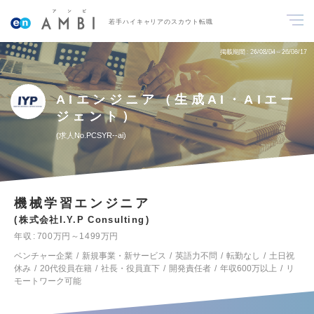
若手ハイキャリアのスカウト転職
掲載期間
26/08/04～26/08/17
AIエンジニア（生成AI・AIエー
ジェント）
求人No.PCSYR--ai
機械学習エンジニア
株式会社I.Y.P Consulting
年収
700万円～1499万円
ベンチャー企業
新規事業・新サービス
英語力不問
転勤なし
土日祝
休み
20代役員在籍
社長・役員直下
開発責任者
年収600万以上
リ
モートワーク可能