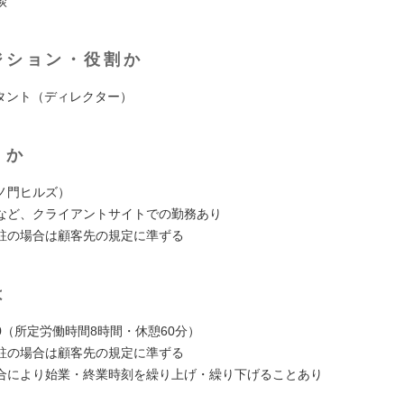
談
ジション・役割か
ルタント（ディレクター）
くか
ノ門ヒルズ）
など、クライアントサイトでの勤務あり
駐の場合は顧客先の規定に準ずる
は
8:00（所定労働時間8時間・休憩60分）
駐の場合は顧客先の規定に準ずる
合により始業・終業時刻を繰り上げ・繰り下げることあり