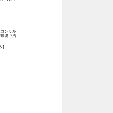
型コンサル
視環境で活
う】