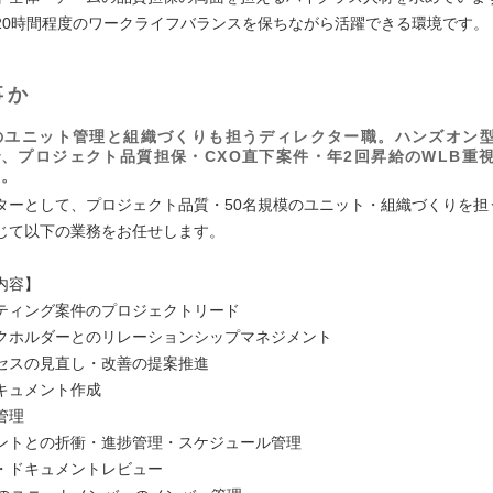
20時間程度のワークライフバランスを保ちながら活躍できる環境です。
事か
のユニット管理と組織づくりも担うディレクター職。ハンズオン
、プロジェクト品質担保・CXO直下案件・年2回昇給のWLB重
す。
ターとして、プロジェクト品質・50名規模のユニット・組織づくりを担
じて以下の業務をお任せします。
内容】
ティング案件のプロジェクトリード
クホルダーとのリレーションシップマネジメント
セスの見直し・改善の提案推進
キュメント作成
管理
ントとの折衝・進捗管理・スケジュール管理
・ドキュメントレビュー