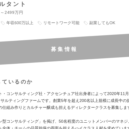
サルタント
円～2499万円
年収600万以上
リモートワーク可能
副業してもOK
募集情報
しているのか
ト・コンサルティング社・アクセンチュア社出身者によって2020年11
Xコンサルティングファームです。創業5年を超え200名以上規模に成長中の
の仕組み作りとカルチャー醸成も担えるディレクタークラスを募集しま
ン型コンサルティング」を掲げ、50名程度のユニットメンバーのマネジ
ト全体・チームの品質担保の両面を担えるハイクラス人材を求めていま