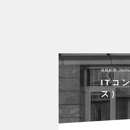
掲載期間
26/06
ITコ
ス）