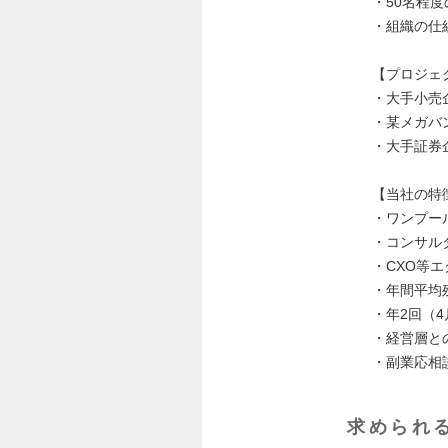
・50名程
・組織の仕
【プロジェ
・大手小売
・某メガバ
・大手証券
【当社の特
・ワンプー
・コンサル
・CXO等
・年間平均
・年2回（
・経営層と
・副業応相
求められ