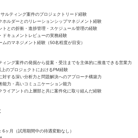
Xコンサルティング案件のプロジェクトリード経験
クホルダーとのリレーションシップマネジメント経験
ントとの折衝・進捗管理・スケジュール管理の経験
・ドキュメントレビューの実務経験
ームのマネジメント経験（50名程度が目安）
ティング案件の発掘から提案・受注までを主体的に推進できる営業力
名以上のプロジェクトにおけるPM経験
に対する深い分析力と問題解決へのアプローチ構築力
考能力・高いコミュニケーション能力
クライアントの上層部と共に案件化に取り組んだ経験
は
：6ヶ月（試用期間中の待遇変動なし）