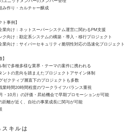
度のユニットメンバーのメンバー管理
組み作り・カルチャー醸成
クト事例】
企業向け：ネットスーパーシステム運営に関わるPM支援
ンク向け：勘定系システムの構築・導入・移行プロジェクト
企業向け：サイバーセキュリティ脆弱性対応の迅速化プロジェクト
徴】
ル制で多種多様な業界・テーマの案件に携われる
タントの意向を踏まえたプロジェクトアサイン体制
エグゼクティブ層直下のプロジェクトも多数
残業時間20時間程度のワークライフバランス重視
4月・10月）の評価・昇給機会で早期プロモーションが可能
の距離が近く、自社の事業成長に関与が可能
談
るスキルは