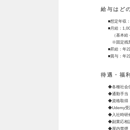
給与はど
■想定年収：
■月給：1,00
（基本給＋
※固定残業
■昇給：年2
■賞与：年2
待遇・福
◆各種社会
◆通勤手当
◆資格取得
◆Udemy
◆入社時研
◆副業応相
◆屋内禁煙