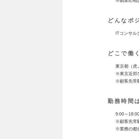
※副業応相
どんなポ
ITコンサ
どこで働
東京都（虎
※東京近郊
※顧客先常
勤務時間
9:00～1
※顧客先常
※業務の都