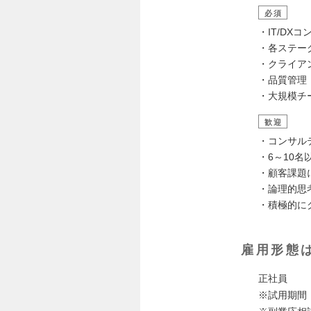
必須
・IT/D
・各ステー
・クライア
・品質管理
・大規模チ
歓迎
・コンサル
・6～10
・顧客課題
・論理的思
・積極的に
雇用形態
正社員
※試用期間