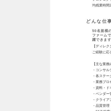
均残業時間
どんな仕
50名規模
ファームで
躍できま
【ディレク
ご経験に応
【主な業務
・コンサル
・各ステー
・業務プロ
・資料・ド
・ベンダー
・クライア
・品質管理