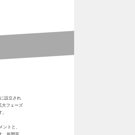
月に設立され
拡大フェーズ
す。
メントと、
す。年間平