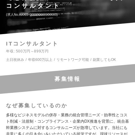
コンサルタント
求人No.AXXIS-000000000000003
ITコンサルタント
年収
500万円～899万円
土日祝休み
年収600万以上
リモートワーク可能
副業してもOK
募集情報
なぜ募集しているのか
多様なビジネスモデルの併存・業務の統合管理ニーズ・効率性とコス
ト削減・法規制・コンプライアンス・企業内DX推進を背景に、統合基
幹業務システムに対するコンサルニーズが急増しています。当社にも
非常に多くの引き合いをいただいている状況ですが、現状リソースが