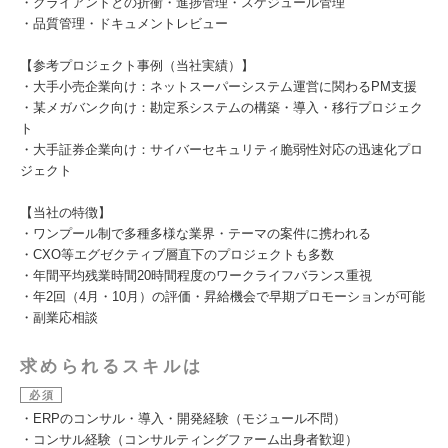
・クライアントとの折衝・進捗管理・スケジュール管理
・品質管理・ドキュメントレビュー
【参考プロジェクト事例（当社実績）】
・大手小売企業向け：ネットスーパーシステム運営に関わるPM支援
・某メガバンク向け：勘定系システムの構築・導入・移行プロジェク
ト
・大手証券企業向け：サイバーセキュリティ脆弱性対応の迅速化プロ
ジェクト
【当社の特徴】
・ワンプール制で多種多様な業界・テーマの案件に携われる
・CXO等エグゼクティブ層直下のプロジェクトも多数
・年間平均残業時間20時間程度のワークライフバランス重視
・年2回（4月・10月）の評価・昇給機会で早期プロモーションが可能
・副業応相談
求められるスキルは
必須
・ERPのコンサル・導入・開発経験（モジュール不問）
・コンサル経験（コンサルティングファーム出身者歓迎）