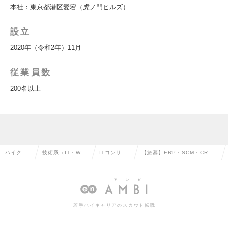
本社：東京都港区愛宕（虎ノ門ヒルズ）
設立
2020年（令和2年）11月
従業員数
200名以上
ハイクラ
技術系（IT・We
ITコンサル
【急募】ERP・SCM・CRM
ス求人TO
b・通信系）の転
タントの転
導入コンサルタントの求人情
P
職
職
報
若手ハイキャリアのスカウト転職