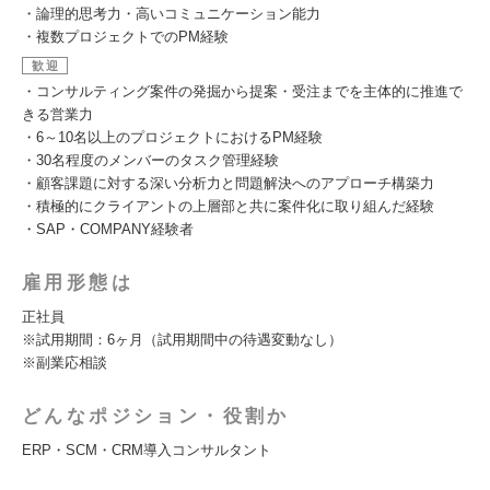
・論理的思考力・高いコミュニケーション能力
・複数プロジェクトでのPM経験
歓迎
・コンサルティング案件の発掘から提案・受注までを主体的に推進で
きる営業力
・6～10名以上のプロジェクトにおけるPM経験
・30名程度のメンバーのタスク管理経験
・顧客課題に対する深い分析力と問題解決へのアプローチ構築力
・積極的にクライアントの上層部と共に案件化に取り組んだ経験
・SAP・COMPANY経験者
雇用形態は
正社員
※試用期間：6ヶ月（試用期間中の待遇変動なし）
※副業応相談
どんなポジション・役割か
ERP・SCM・CRM導入コンサルタント