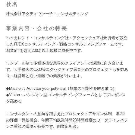
社名
株式会社アクティヴァーチ・コンサルティング
事業内容・会社の特長
ベイカレント・コンサルティング社・アクセンチュア社出身者が設立
したIT/DXコンサルティング・戦略コンサルティングファームです。
創業5年を超え200名以上規模に成長中です。
ワンプール制で多種多様な業界のクライアントの課題に向き合いま
す。大手顧客のCXO等エグゼクティブ層直下のプロジェクトも多数あ
り、経営層と近い距離での業務が叶います。
◆Mission：Activate your potential（無限の可能性を解き放つ）
◆Vision：ハンズオン型コンサルティングファームとしてプレゼンス
を高める
コンサルタントの意向を踏まえたプロジェクトアサイン体制、年2回
の評価・昇給機会、年間平均残業時間20時間程度のワークライフバラ
ンス重視の環境が特長です。副業応相談。