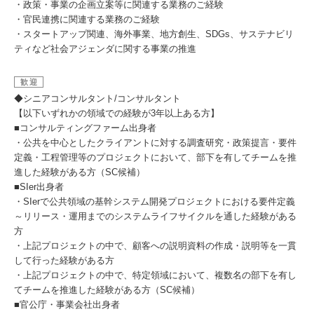
・政策・事業の企画立案等に関連する業務のご経験
・官民連携に関連する業務のご経験
・スタートアップ関連、海外事業、地方創生、SDGs、サステナビリ
ティなど社会アジェンダに関する事業の推進
歓迎
◆シニアコンサルタント/コンサルタント
【以下いずれかの領域での経験が3年以上ある方】
■コンサルティングファーム出身者
・公共を中心としたクライアントに対する調査研究・政策提言・要件
定義・工程管理等のプロジェクトにおいて、部下を有してチームを推
進した経験がある方（SC候補）
■SIer出身者
・SIerで公共領域の基幹システム開発プロジェクトにおける要件定義
～リリース・運用までのシステムライフサイクルを通した経験がある
方
・上記プロジェクトの中で、顧客への説明資料の作成・説明等を一貫
して行った経験がある方
・上記プロジェクトの中で、特定領域において、複数名の部下を有し
てチームを推進した経験がある方（SC候補）
■官公庁・事業会社出身者