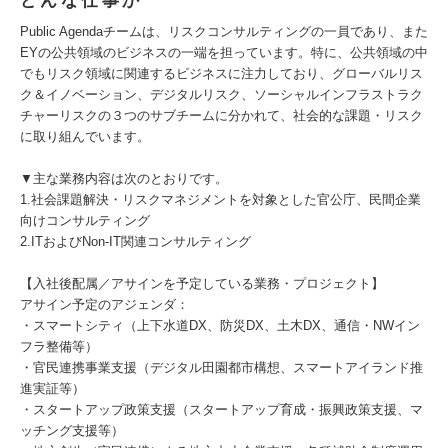
どんな仕事か
Public Agendaチームは、リスクコンサルティングの一員であり、また
EYの公共領域のビジネスの一端を担っています。特に、公共領域の中
でもリスク領域に関連するビジネスに注力しており、グローバルリス
ク＆イノベーション、デジタルリスク、ソーシャルインフラストラク
チャーリスクの３つのサブチームに分かれて、社会的な課題・リスク
に取り組んでいます。
▼主な業務内容は次のとおりです。
1.社会課題解決・リスクマネジメントを対象とした官公庁、民間企業
向けコンサルティング
2.ITおよびNon-IT関連コンサルティング
【入社後配属／アサインを予定している業務・プロジェクト】
アサイン予定のアジェンダ：
・スマートシティ（上下水道DX、防災DX、土木DX、通信・NWイン
フラ整備等）
・官民連携事業支援（デジタル田園都市構想、スマートアイランド推
進実証等）
・スタートアップ政策支援（スタートアップ育成・振興政策支援、マ
ッチング支援等）