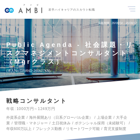
若手ハイキャリアのスカウト転職
掲載期間
26/08/04～26/08/17
Public Agenda - 社会課題・リ
スクマネジメントコンサルタント
（Mgrクラス）
求人No.GRAND-260607KN
戦略コンサルタント
年収
1000万円～1249万円
外資系企業
海外展開あり（日系グローバル企業）
上場企業
大手企
業
管理職・マネジャー
土日祝休み
ポテンシャル採用（未経験可）
年収600万以上
フレックス勤務
リモートワーク可能
育児支援制度