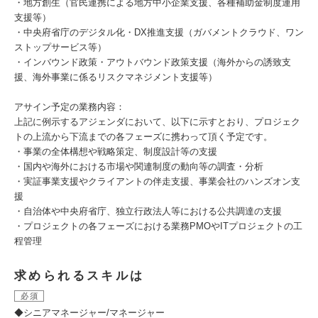
・地方創生（官民連携による地方中小企業支援、各種補助金制度運用
支援等）
・中央府省庁のデジタル化・DX推進支援（ガバメントクラウド、ワン
ストップサービス等）
・インバウンド政策・アウトバウンド政策支援（海外からの誘致支
援、海外事業に係るリスクマネジメント支援等）
アサイン予定の業務内容：
上記に例示するアジェンダにおいて、以下に示すとおり、プロジェク
トの上流から下流までの各フェーズに携わって頂く予定です。
・事業の全体構想や戦略策定、制度設計等の支援
・国内や海外における市場や関連制度の動向等の調査・分析
・実証事業支援やクライアントの伴走支援、事業会社のハンズオン支
援
・自治体や中央府省庁、独立行政法人等における公共調達の支援
・プロジェクトの各フェーズにおける業務PMOやITプロジェクトの工
程管理
求められるスキルは
必須
◆シニアマネージャー/マネージャー