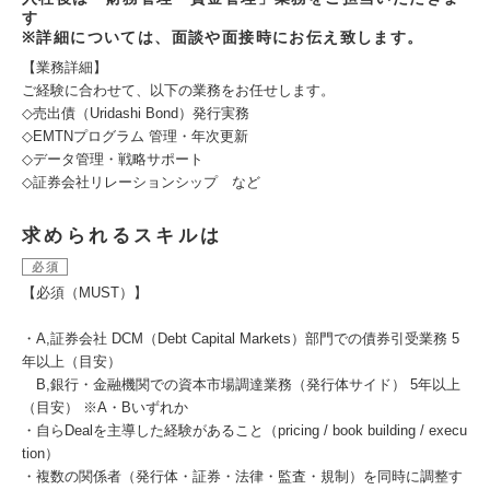
す
※詳細については、面談や面接時にお伝え致します。
【業務詳細】
ご経験に合わせて、以下の業務をお任せします。
◇売出債（Uridashi Bond）発行実務
◇EMTNプログラム 管理・年次更新
◇データ管理・戦略サポート
◇証券会社リレーションシップ など
求められるスキルは
必須
【必須（MUST）】
・A,証券会社 DCM（Debt Capital Markets）部門での債券引受業務 5
年以上（目安）
B,銀行・金融機関での資本市場調達業務（発行体サイド） 5年以上
（目安） ※A・Bいずれか
・自らDealを主導した経験があること（pricing / book building / execu
tion）
・複数の関係者（発行体・証券・法律・監査・規制）を同時に調整す