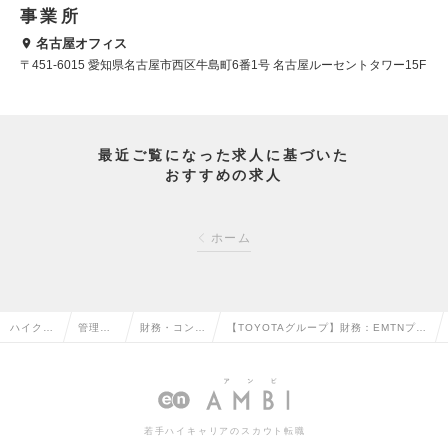
事業所
名古屋オフィス
〒451-6015 愛知県名古屋市西区牛島町6番1号 名古屋ルーセントタワー15F
最近ご覧になった求人に基づいた
おすすめの求人
ホーム
ハイクラ
管理部
財務・コント
【TOYOTAグループ】財務：EMTNプロ
ス求人T
門系の
ローラーの転
グラム〈在宅勤務可/名古屋駅勤務〉の
OP
転職
職
求人情報
若手ハイキャリアのスカウト転職