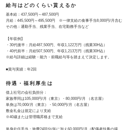
給与はどのくらい貰えるか
基本給：437,500円～487,500円
月給：445,500円～495,500円 ※一律支給の食事手当8,000円/月含む
その他：通勤手当、残業手当、在宅勤務手当など
【年収例】
・30代後半：月給487,500円、年収1,122万円（残業30H込）
・40代前半：月給507,500円、年収1,213万円（残業30H込）
※給与詳細は経験・能力・前職給与等を踏まえて決定します。
■賞与実績：年2回
待遇・福利厚生は
借上社宅の会社負担分：
家族帯同は105,000円/月（東京）・80,000円/月 （名古屋）
単身は70,000/月（東京）・50,000円/月（名古屋）
敷金礼金は規定により支給
※40歳または管理職昇格まで支給
単身赴任手当：旅費24回分/年に加え60,000円/月（配偶者扶養の場