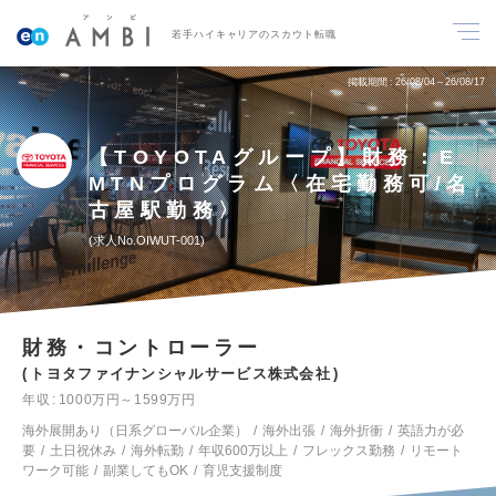
若手ハイキャリアのスカウト転職
掲載期間
26/08/04～26/08/17
【TOYOTAグループ】財務：E
MTNプログラム〈在宅勤務可/名
古屋駅勤務〉
求人No.OIWUT-001
財務・コントローラー
トヨタファイナンシャルサービス株式会社
年収
1000万円～1599万円
海外展開あり（日系グローバル企業）
海外出張
海外折衝
英語力が必
要
土日祝休み
海外転勤
年収600万以上
フレックス勤務
リモート
ワーク可能
副業してもOK
育児支援制度