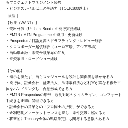
るプロジェクトマネジメント経験
・ビジネスレベル以上の英語力（TOEIC800以上）
歓迎
【歓迎（WANT）】
・売出外債（Uridashi Bond）の発行実務経験
・EMTN / MTN Programme の運用・更新経験
・Prospectus / 目論見書のドラフティング・レビュー経験
・クロスボーダー起債経験（ユーロ市場、アジア市場）
・自動車金融・販売金融業界の知見
・投資家IR・ロードショー経験
【その他】
・指示を待たず、自らスケジュールを設計し関係者を動かせる方
・発行体、証券会社、監査法人、法律事務所など利害が異なる複数主
体をハンドリングし、合意形成できる方
・EMTN Prospectusの細部、規制対応のタイムライン、コンフォート
手続きを正確に管理できる方
・証券会社の営業との「プロ同士の折衝」ができる方
・金利感覚／マーケットセンスを持ち、条件交渉に臨める方
・将来的にTreasury全体の戦略策定にも関与する意欲のある方