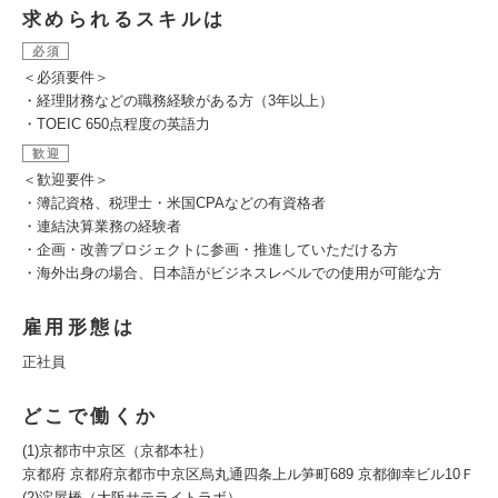
求められるスキルは
必須
＜必須要件＞
・経理財務などの職務経験がある方（3年以上）
・TOEIC 650点程度の英語力
歓迎
＜歓迎要件＞
・簿記資格、税理士・米国CPAなどの有資格者
・連結決算業務の経験者
・企画・改善プロジェクトに参画・推進していただける方
・海外出身の場合、日本語がビジネスレベルでの使用が可能な方
雇用形態は
正社員
どこで働くか
(1)京都市中京区（京都本社）
京都府 京都府京都市中京区烏丸通四条上ル笋町689 京都御幸ビル10Ｆ
(2)淀屋橋（大阪サテライトラボ）