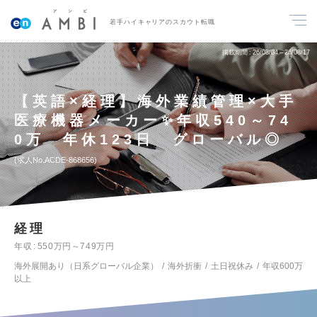
若手ハイキャリアのスカウト転職
掲載期間
26/08/04～26/08/17
【英語×経理】海外業績管理×大手
医療機器メーカー✨年収540～74
0万 年休123日 グローバル◎
求人No.ACDE-868656
経理
年収
550万円～749万円
海外展開あり（日系グローバル企業）
海外折衝
土日祝休み
年収600万
以上