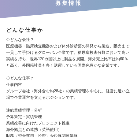
募集情報
どんな仕事か
◇どんな会社？
医療機器・臨床検査機器および体外診断薬の開発から製造、販売まで
一貫して手掛けるグローバル企業です。糖尿病検査分野において高い
実績を持ち、世界120カ国以上に製品を展開。海外売上比率は約60％
と高く、外国籍社員も多く活躍している国際色豊かな企業です。
◇どんな仕事？
仕事内容
グループ会社（海外含む約28社）の業績管理を中心に、経営に近い立
場で企業運営を支えるポジションです。
連結業績管理・分析
予算策定・実績管理
業績改善に向けたプロジェクト推進
海外拠点との連携（英語使用）
財務（資金運用・投資）や税務関連業務