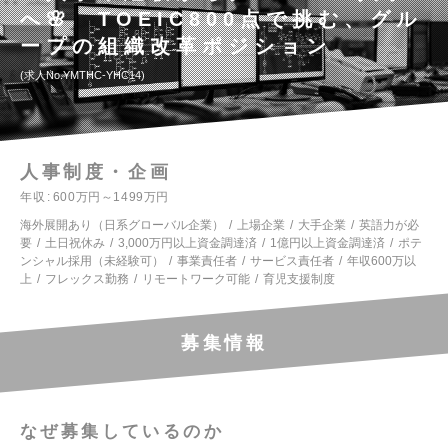
へ🌸 TOEIC800点で挑む、グル
ープの組織改革ポジション
求人No.YMTHC-YHC14
人事制度・企画
年収
600万円～1499万円
海外展開あり（日系グローバル企業）
上場企業
大手企業
英語力が必
要
土日祝休み
3,000万円以上資金調達済
1億円以上資金調達済
ポテ
ンシャル採用（未経験可）
事業責任者
サービス責任者
年収600万以
上
フレックス勤務
リモートワーク可能
育児支援制度
募集情報
なぜ募集しているのか