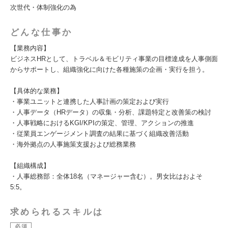
次世代・体制強化の為
どんな仕事か
【業務内容】
ビジネスHRとして、トラベル＆モビリティ事業の目標達成を人事側面
からサポートし、組織強化に向けた各種施策の企画・実行を担う。
【具体的な業務】
・事業ユニットと連携した人事計画の策定および実行
・人事データ（HRデータ）の収集・分析、課題特定と改善策の検討
・人事戦略におけるKGI/KPIの策定、管理、アクションの推進
・従業員エンゲージメント調査の結果に基づく組織改善活動
・海外拠点の人事施策支援および総務業務
【組織構成】
・人事総務部：全体18名（マネージャー含む）。男女比はおよそ
5:5。
求められるスキルは
必須