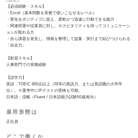
【必須経験・スキル】
・Excel（基本関数を実務で使いこなせるレベル）
・変化をポジティブに捉え、柔軟かつ迅速に行動できる能力
・関連部署や従業員に対し、ホスピタリティを持ってコミュニケーシ
ョンが取れる方
・自ら課題を発見し、情報を整理して提案・実行まで結びつけられる
「自走力」
【歓迎スキル】
人事部門での実務経験
【語学力】
英語：TOEIC 800点以上（同等の英語力、または英語圏の大学学
位）。※選考中にIPテストの受検も可能。
日本語：流暢（Fluent / 日本語能力試験N1級相当）
雇用形態は
正社員
どこで働くか