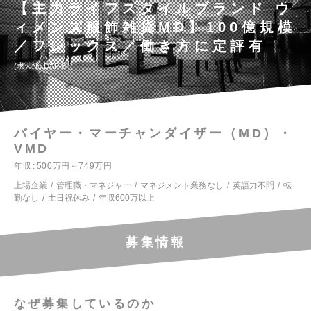
【主力ライフスタイルブランド ウ
ィメンズ服飾雑貨MD】100億規模
／フレックス／働き方に定評有
求人No.DAP-84
バイヤー・マーチャンダイザー（MD）・
VMD
年収
500万円～749万円
上場企業
管理職・マネジャー
マネジメント業務なし
英語力不問
転
勤なし
土日祝休み
年収600万以上
募集情報
なぜ募集しているのか