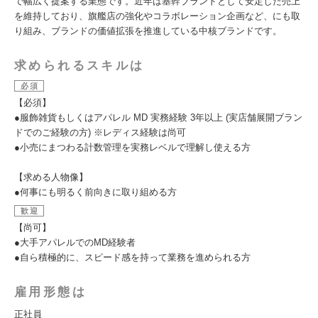
で幅広く提案する業態です。近年は基幹ブランドとして安定した売上
を維持しており、旗艦店の強化やコラボレーション企画など、にも取
り組み、ブランドの価値拡張を推進している中核ブランドです。
求められるスキルは
必須
【必須】
●服飾雑貨もしくはアパレル MD 実務経験 3年以上 (実店舗展開ブラン
ドでのご経験の方) ※レディス経験は尚可
●小売にまつわる計数管理を実務レベルで理解し使える方
【求める人物像】
●何事にも明るく前向きに取り組める方
歓迎
【尚可】
●大手アパレルでのMD経験者
●自ら積極的に、スピード感を持って業務を進められる方
雇用形態は
正社員