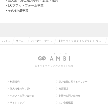
・婦人服・紳士服の小売・製造・販売
・ECプラットフォーム事業
・その他toB事業
ハイク
サービ
バイヤー・マーチ
【主力ライフスタイルブランド ウィ
ラス求
ス・流
ャンダイザー（M
メンズ服飾雑貨MD】100億規模／フ
人TO
通系の
D）・VMDの転職
レックス／働き方に定評有の求人情報
P
転職
若手ハイキャリアのスカウト転職
利用規約
求人情報に関するポリシー
個人情報の取り扱い
推奨環境
ヘルプ・お問い合わせ
参画のお問い合わせ
サイトマップ
エン会社概要