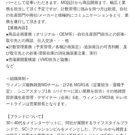
バーとして従事いただきます。MD設計から商品開発まで、幅広く業
務を担当して頂く予定ですが、計数管理に強みを持つ方は歓迎。自社
の生産部門や商社/メーカーと積極的にコミュニケーションをとり、業
務を遂行して頂きます。
【業務内容】
●商品企画業務（オリジナル・OEM等）-自社生産部門担当との折衝-
取引先との商談、仕入交渉・・・他
●計数管理業務（予実管理／各種計画策定）-追加発注の可否判断、及
び取引先との折衝-滞留在庫の消化施策案立案、実行
●売場展開案構築（VMD担当と協働）
など
＜組織体制＞
ウィメンズ服飾雑貨MDチーム：計2名 MGR1名（定量担当・退職予
定）、シニアスタッフ1名（バイヤーに近い業務を担当）その他雑貨
部所属生産管理・デザイナー（企画）6名、ウィメンズMD3名 ※レポ
ートラインは営業部長となります。
【ブランドについて】
30～40代をメインターゲットに、同社が展開するライフスタイルブラ
ンドで、SC~ファッションビルをメインとした、アパレルから雑貨ま