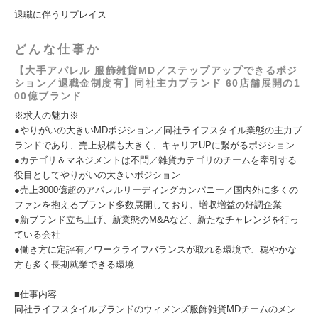
退職に伴うリプレイス
どんな仕事か
【大手アパレル 服飾雑貨MD／ステップアップできるポジ
ション／退職金制度有】同社主力ブランド 60店舗展開の1
00億ブランド
※求人の魅力※
●やりがいの大きいMDポジション／同社ライフスタイル業態の主力ブ
ランドであり、売上規模も大きく、キャリアUPに繋がるポジション
●カテゴリ＆マネジメントは不問／雑貨カテゴリのチームを牽引する
役目としてやりがいの大きいポジション
●売上3000億超のアパレルリーディングカンパニー／国内外に多くの
ファンを抱えるブランド多数展開しており、増収増益の好調企業
●新ブランド立ち上げ、新業態のM&Aなど、新たなチャレンジを行っ
ている会社
●働き方に定評有／ワークライフバランスが取れる環境で、穏やかな
方も多く長期就業できる環境
■仕事内容
同社ライフスタイルブランドのウィメンズ服飾雑貨MDチームのメン