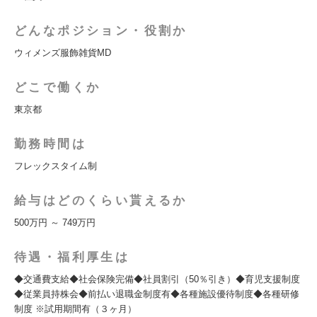
どんなポジション・役割か
ウィメンズ服飾雑貨MD
どこで働くか
東京都
勤務時間は
フレックスタイム制
給与はどのくらい貰えるか
500万円 ～ 749万円
待遇・福利厚生は
◆交通費支給◆社会保険完備◆社員割引（50％引き）◆育児支援制度
◆従業員持株会◆前払い退職金制度有◆各種施設優待制度◆各種研修
制度 ※試用期間有（３ヶ月）