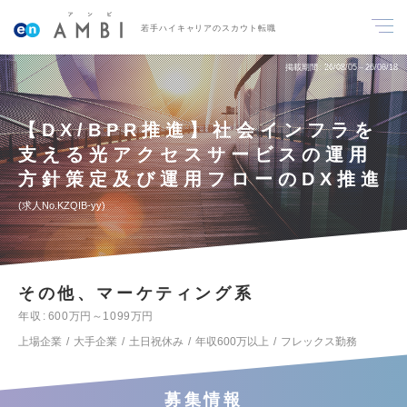
若手ハイキャリアのスカウト転職
掲載期間
26/08/05～26/08/18
【DX/BPR推進】社会インフラを
支える光アクセスサービスの運用
方針策定及び運用フローのDX推進
求人No.KZQIB-yy
その他、マーケティング系
年収
600万円～1099万円
上場企業
大手企業
土日祝休み
年収600万以上
フレックス勤務
募集情報