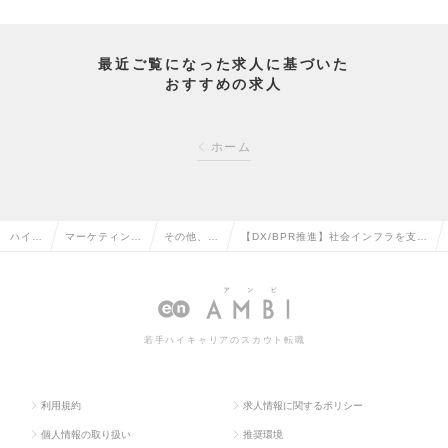
最近ご覧になった求人に基づいた
おすすめの求人
ホーム
ハイク
マーケティン
その他、マ
【DX/BPR推進】社会インフラを支え
ラス求
グ・販促企画・
ーケティン
る光アクセスサービスの運用方針策定
人TO
商品開発系の転
グ系の転職
及び運用フローのDX推進の求人情報
P
職
若手ハイキャリアのスカウト転職
利用規約
求人情報に関するポリシー
個人情報の取り扱い
推奨環境