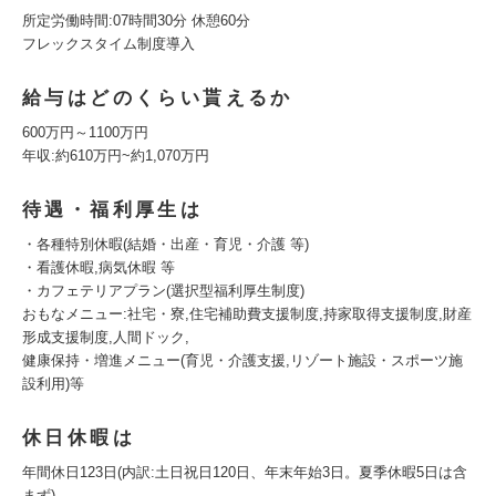
所定労働時間:07時間30分 休憩60分
フレックスタイム制度導入
給与はどのくらい貰えるか
600万円～1100万円
年収:約610万円~約1,070万円
待遇・福利厚生は
・各種特別休暇(結婚・出産・育児・介護 等)
・看護休暇,病気休暇 等
・カフェテリアプラン(選択型福利厚生制度)
おもなメニュー:社宅・寮,住宅補助費支援制度,持家取得支援制度,財産
形成支援制度,人間ドック,
健康保持・増進メニュー(育児・介護支援,リゾート施設・スポーツ施
設利用)等
休日休暇は
年間休日123日(内訳:土日祝日120日、年末年始3日。夏季休暇5日は含
まず)