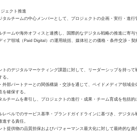
ロジェクト推進
ジタルチームの中心メンバーとして、プロジェクトの企画・実行・進行
ルチームや海外オフィスと連携し、国際的なデジタル戦略の推進に寄与
ィア領域（Paid Digital）の運用統括、媒体社との価格・条件交渉・
ントのデジタルマーケティング課題に対して、リーダーシップを持って
する。
・外部パートナーとの関係構築・交渉を通じて、ペイドメディア領域全
性を確保する。
タルチームを牽引し、プロジェクトの進行・成果・チーム育成を包括的
ルレベルでのサービス基準・ブランドガイドラインに基づき、デジタル
推進する責任。
ント提供物の品質担保およびパフォーマンス最大化に対して最終的な責