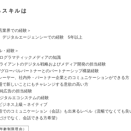
るスキルは
店業界での経験＞
、デジタルエージェンシーでの経験 5年以上
ル・経験＞
プログラマティックメディアの知識
クライアントのデジタル戦略およびメディア開発の担当経験
ル/グローバルパートナーとのパートナーシップ構築経験
レーヤー、社内外・パートナー企業とのコミュニケーションができる方
盛で新しいことにもチャレンジする意欲の高い方
ル純広告の担当経験
等デジタルエコシステムの経験
ビジネス上級～ネイティブ
語でのコミュニケーション（会話）も出来るレベル（流暢でなくても良
だけでなく、会話できる方希望）
年齢制限理由）