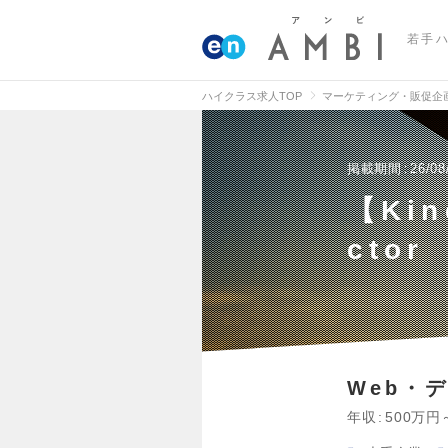
若手
ハイクラス求人TOP
マーケティング・販促企
掲載期間
26/08
【Kin
ctor
Web・
年収
500万円