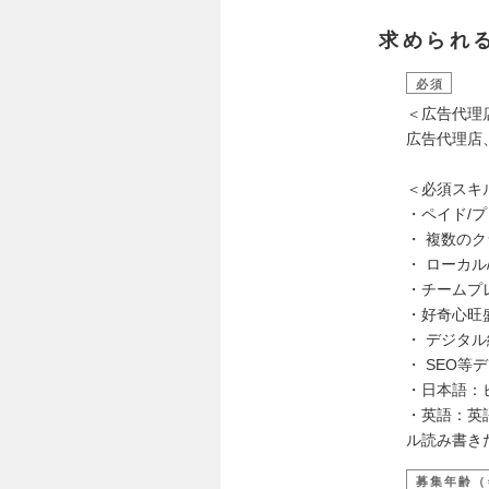
求められ
必須
＜広告代理
広告代理店
＜必須スキ
・ペイド/
・ 複数の
・ ローカ
・チームプ
・好奇心旺
・ デジタ
・ SEO
・日本語：
・英語：英
ル読み書き
募集年齢（