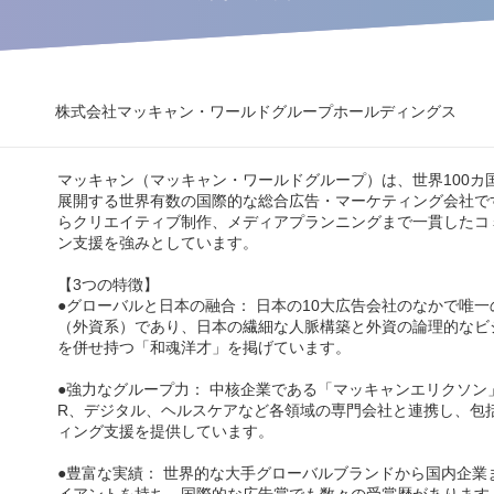
株式会社マッキャン・ワールドグループホールディングス
マッキャン（マッキャン・ワールドグループ）は、世界100カ
展開する世界有数の国際的な総合広告・マーケティング会社で
らクリエイティブ制作、メディアプランニングまで一貫したコ
ン支援を強みとしています。
【3つの特徴】
●グローバルと日本の融合： 日本の10大広告会社のなかで唯
（外資系）であり、日本の繊細な人脈構築と外資の論理的なビ
を併せ持つ「和魂洋才」を掲げています。
●強力なグループ力： 中核企業である「マッキャンエリクソン
R、デジタル、ヘルスケアなど各領域の専門会社と連携し、包
ィング支援を提供しています。
●豊富な実績： 世界的な大手グローバルブランドから国内企業
イアントを持ち、国際的な広告賞でも数々の受賞歴があります