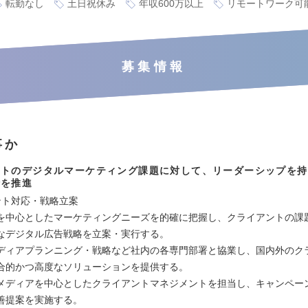
転勤なし
土日祝休み
年収600万以上
リモートワーク可
募集情報
事か
ントのデジタルマーケティング課題に対して、リーダーシップを持
行を推進
ント対応・戦略立案
を中心としたマーケティングニーズを的確に把握し、クライアントの課
なデジタル広告戦略を立案・実行する。
ディアプランニング・戦略など社内の各専門部署と協業し、国内外のク
合的かつ高度なソリューションを提供する。
メディアを中心としたクライアントマネジメントを担当し、キャンペー
善提案を実施する。