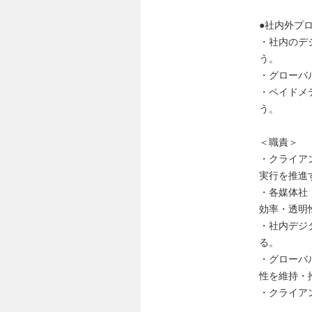
●社内外プ
・社内のデ
う。
・グローバ
・ペイドメデ
う。
＜職責＞
・クライア
実行を推進
・各媒体社
効率・透明
・社内デジ
る。
・グローバ
性を維持・
・クライア