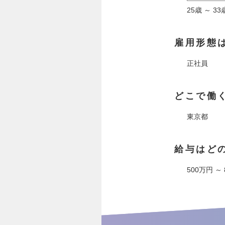
25歳 ～ 
雇用形態
正社員
どこで働
東京都
給与はど
500万円 ～