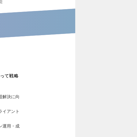
能
って戦略
題解決に向
ライアント
ン運用・成