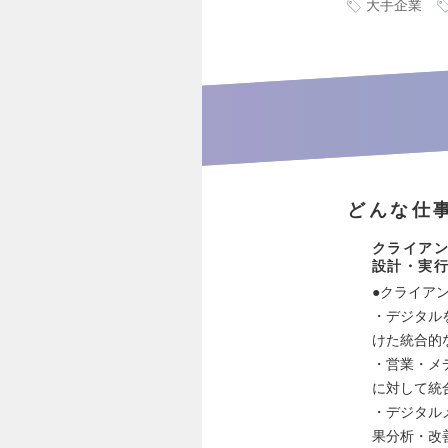
大手企業
どんな仕
クライア
設計・実
●クライア
・デジタル
けた統合的
・営業・メ
に対して統
・デジタル
果分析・改