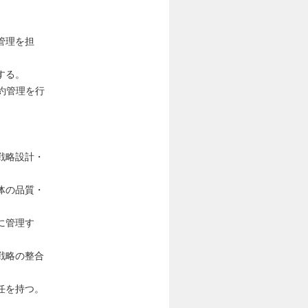
管理を担
する。
契約管理を行
戦略設計・
体の品質・
に管理す
戦略の整合
任を持つ。