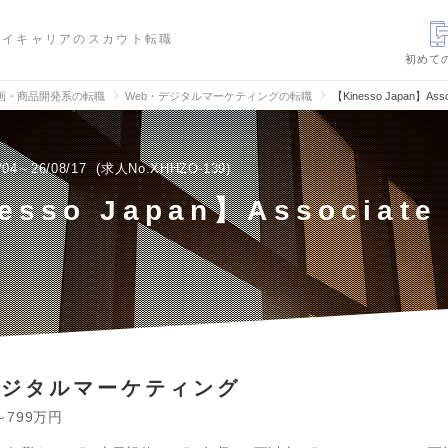
ハイキャリアのスカウト転職
初めて
画・商品開発系の転職
Web・デジタルマーケティングの転職
【Kinesso Japan】Ass
/04～26/08/17
求人No.XHHZO-139
esso Japan】Associate 
デジタルマーケティング
～799万円