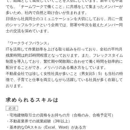
て、組織として成長していくことを大切にしています。新卒でも中途
でも、「チームワークで働くこと」に共感をして集まったメンバーが
多いため、社内で自然と助け合いが生まれます。
日頃から社員同士のコミュニケーションを大切にしており、月に一度
のシャッフルランチという企画では、部署や年次を超えたメンバー同
士の交流を深めています。
『ワークライフバランス』
ITを活用して作業効率を上げる取り組みを行っており、全社の平均月
残業時間は約15時間程度となっております。また、フレックスタイム
制度を導入しており、繁忙期や閑散期に合わせて働く時間を効率的に
配分することができ、メリハリのある働き方をしています。
不動産会社では珍しく女性社員が多いこと（男女比5：5）も当社の特
徴で、子育てと仕事を両立しながら活躍している社員が多く在籍して
おります。
求められるスキルは
必須
・宅地建物取引士の資格をお持ちの方（合格のみ、合格予定可）
・不動産業界での就業経験（3年以上）
・基本的なOAスキル（Excel、Word）がある方