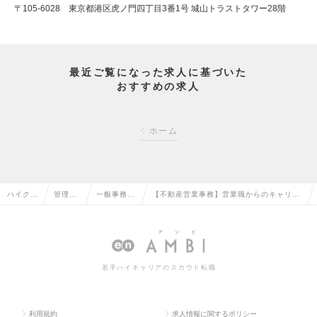
〒105-6028 東京都港区虎ノ門四丁目3番1号 城山トラストタワー28階
最近ご覧になった求人に基づいた
おすすめの求人
ホーム
ハイクラ
管理部
一般事務・
【不動産営業事務】営業職からのキャリア
ス求人T
門系の
営業事務の
チェンジ歓迎｜創業以来赤字なしの経営基
OP
転職
転職
盤の求人情報
若手ハイキャリアのスカウト転職
利用規約
求人情報に関するポリシー