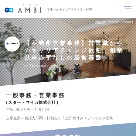
若手ハイキャリアのスカウト転職
掲載期間
26/08/05～26/08/18
【不動産営業事務】営業職から
のキャリアチェンジ歓迎｜創業
以来赤字なしの経営基盤
求人No.GJMTZ--jimu
一般事務・営業事務
スター・マイカ株式会社
年収
400万円～449万円
上場企業
英語力不問
転勤なし
土日祝休み
フレックス勤務