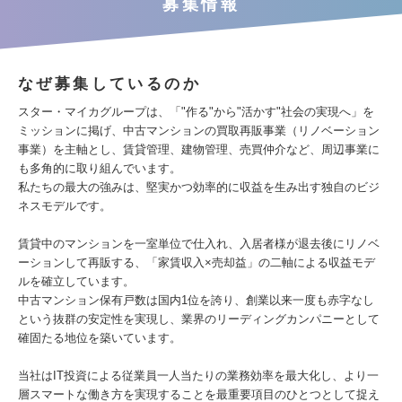
募集情報
なぜ募集しているのか
スター・マイカグループは、「"作る"から"活かす"社会の実現へ」を
ミッションに掲げ、中古マンションの買取再販事業（リノベーション
事業）を主軸とし、賃貸管理、建物管理、売買仲介など、周辺事業に
も多角的に取り組んでいます。
私たちの最大の強みは、堅実かつ効率的に収益を生み出す独自のビジ
ネスモデルです。
賃貸中のマンションを一室単位で仕入れ、入居者様が退去後にリノベ
ーションして再販する、「家賃収入×売却益」の二軸による収益モデ
ルを確立しています。
中古マンション保有戸数は国内1位を誇り、創業以来一度も赤字なし
という抜群の安定性を実現し、業界のリーディングカンパニーとして
確固たる地位を築いています。
当社はIT投資による従業員一人当たりの業務効率を最大化し、より一
層スマートな働き方を実現することを最重要項目のひとつとして捉え