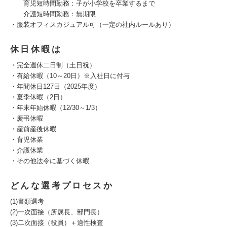
育児短時間勤務：子が小学校を卒業するまで
介護短時間勤務：無期限
・服装オフィスカジュアル可（一定の社内ルールあり）
休日休暇は
・完全週休二日制（土日祝）
・有給休暇（10～20日）※入社日に付与
・年間休日127日（2025年度）
・夏季休暇（2日）
・年末年始休暇（12/30～1/3）
・慶弔休暇
・産前産後休暇
・育児休業
・介護休業
・その他法令に基づく休暇
どんな選考プロセスか
(1)書類選考
(2)一次面接（所属長、部門長）
(3)二次面接（役員）＋適性検査