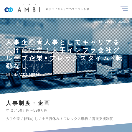
若手ハイキャリアのスカウト転職
掲載期間
26/08/04～26/08/17
人事企画★人事としてキャリアを
広げたい方！大手インフラ会社グ
ループ企業×フレックスタイム×転
勤なし
求人No.ACDE-865573
人事制度・企画
年収
450万円～599万円
大手企業
転勤なし
土日祝休み
フレックス勤務
育児支援制度