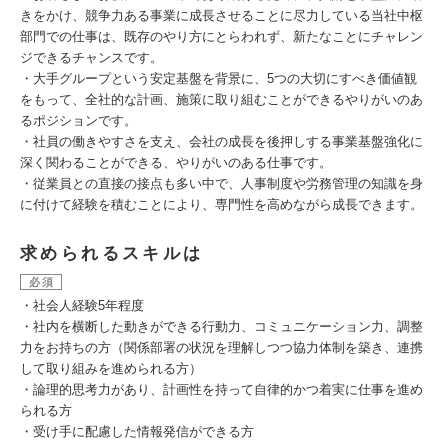
きをかけ、競争力ある事業に成長させることに尽力している当社中枢
部門での仕事は、既存のやり方にとらわれず、新たなことにチャレン
ジできるチャンスです。
・大手グループという安定基盤を背景に、5つの大切にすべき価値観
をもって、全社的な計画、施策に取り組むことができるやりがいのあ
るポジションです。
・社員の働きやすさを支え、会社の成長を後押しする事業基盤強化に
深く関わることができる、やりがいのある仕事です。
・従業員との直接の接点も多い中で、人事制度や労務管理の知識を身
に付けて経験を積むことにより、専門性を高めながら成長できます。
求められるスキルは
必須
・社会人経験5年程度
・社内を横断した動きができる行動力、コミュニケーション力、調整
力をお持ちの方（関係部署の状況を理解しつつ協力体制を築き、連携
して取り組みを進められる方）
・論理的思考力があり、計画性を持って自律的かつ着実に仕事を進め
られる方
・受け手に配慮した情報発信ができる方