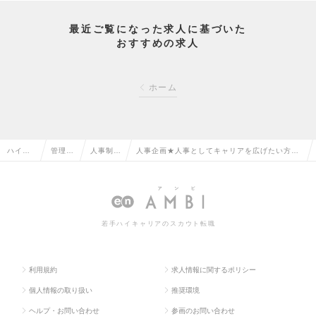
最近ご覧になった求人に基づいた
おすすめの求人
ホーム
ハイク
管理部
人事制
人事企画★人事としてキャリアを広げたい方！
ラス求
門系の
度・企画
大手インフラ会社グループ企業×フレックスタ
人TOP
転職
の転職
イム×転勤なしの求人情報
若手ハイキャリアのスカウト転職
利用規約
求人情報に関するポリシー
個人情報の取り扱い
推奨環境
ヘルプ・お問い合わせ
参画のお問い合わせ