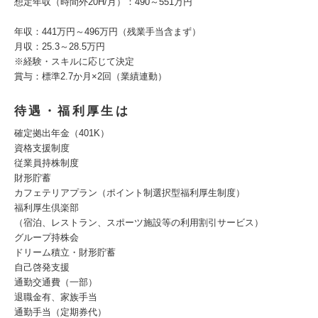
想定年収（時間外20H/月）：490～551万円
年収：441万円～496万円（残業手当含まず）
月収：25.3～28.5万円
※経験・スキルに応じて決定
賞与：標準2.7か月×2回（業績連動）
待遇・福利厚生は
確定拠出年金（401K）
資格支援制度
従業員持株制度
財形貯蓄
カフェテリアプラン（ポイント制選択型福利厚生制度）
福利厚生倶楽部
（宿泊、レストラン、スポーツ施設等の利用割引サービス）
グループ持株会
ドリーム積立・財形貯蓄
自己啓発支援
通勤交通費（一部）
退職金有、家族手当
通勤手当（定期券代）