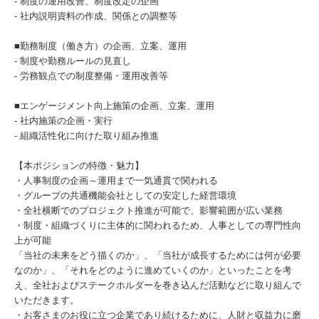
- 制度の運用改善、制度改定の企画
- 社内説明資料の作成、関係との調整等
■勤務制度（働き方）の企画、立案、運用
- 制度や勤務ルールの見直し
- 労務観点での制度整備・運用改善等
■エンゲージメント向上施策の企画、立案、運用
- 社内施策の企画・実行
- 組織活性化に向けた取り組み推進
【本ポジションの特徴・魅力】
・人事制度の企画～運用まで一気通貫で関われる
・グループの共通機能会社としての安定した経営環境
・全社横断でのプロジェクト推進が可能で、影響範囲が広い業務
・制度・組織づくりに主体的に関われるため、人事としての専門性向
上が可能
「当社の未来をどう描くのか」、「当社が成長するためには何が必要
なのか」、「それをどのように進めていくのか」といったことを考
え、全社およびステークホルダーを巻き込んだ活動などに取り組んで
いただきます。
・お客さまのお役に立つ企業であり続けるために、人財と収益力に磨