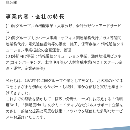
非公開
事業内容・会社の特長
(１)同グループ共通機能事業：人事分野、会計分野シェアードサービ
ス
(２)同グループ向けベース事業：オフィス関連業務代行／ガス導管関
連業務代行／電気通信設備等の販売、施工、保守点検／ 情報通信ソリ
ューション事業/施設の企画運営、管理
(３)外部向け事業：情報通信ソリューション事業／遊休地活用ビジネ
ス(コインパーキング、土地仲介等)／人材育成事業(ＭＯＴスクール企
画・運営、企業研修等)
私たちは、1970年代に同グループ企業として発足し、お客様のビジネ
スをさまざまな側面からサポートし続け、確かな信頼と実績を築き上
げてきました。
これまでの経験を活かして、幅広い分野のニーズにお応えする「信頼
度No.1」「満足度No.1」のクリエイティブなビジネスサポート企業を
めざし、的確な提案と高度な技術・ノウハウを駆使した多彩なサービ
スをお届けいたします。