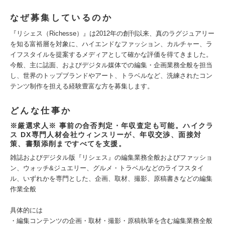
なぜ募集しているのか
『リシェス（Richesse）』は2012年の創刊以来、真のラグジュアリー
を知る富裕層を対象に、ハイエンドなファッション、カルチャー、ラ
イフスタイルを提案するメディアとして確かな評価を得てきました。
今般、主に誌面、およびデジタル媒体での編集・企画業務全般を担当
し、世界のトップブランドやアート、トラベルなど、洗練されたコン
テンツ制作を担える経験豊富な方を募集します。
どんな仕事か
※厳選求人※ 事前の合否判定・年収査定も可能。ハイクラ
ス DX専門人材会社ウィンスリーが、年収交渉、面接対
策、書類添削まですべてを支援。
雑誌およびデジタル版『リシェス』の編集業務全般およびファッショ
ン、ウォッチ&ジュエリー、グルメ・トラベルなどのライフスタイ
ル、いずれかを専門とした、企画、取材、撮影、原稿書きなどの編集
作業全般
具体的には
・編集コンテンツの企画・取材・撮影・原稿執筆を含む編集業務全般