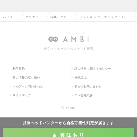
ハイクラ
クリエイテ
編集・コピー
リシェス シニアエディター / Se
ス求人TO
ィブ系の転
ライターの転
nior Editor, Richesseの求人情
P
職
職
報
若手ハイキャリアのスカウト転職
利用規約
求人情報に関するポリシー
個人情報の取り扱い
推奨環境
ヘルプ・お問い合わせ
参画のお問い合わせ
サイトマップ
エン会社概要
©
en Inc.
担当ヘッドハンターから
合格可能性判定
が届きます
興味あり