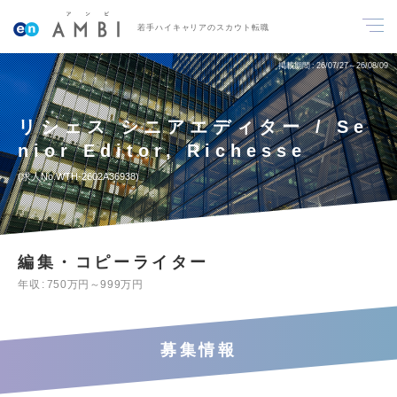
若手ハイキャリアのスカウト転職
掲載期間
26/07/27～26/08/09
リシェス シニアエディター / Se
nior Editor, Richesse
求人No.WTH-2602A36938
編集・コピーライター
年収
750万円～999万円
募集情報