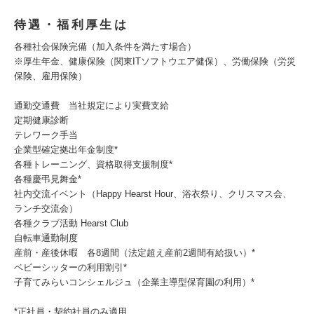
待遇・福利厚生は
各種社会保険完備（加入条件を満たす場合）
※厚生年金、健康保険（関東ITソフトウエア健保）、労働保険（労災
保険、雇用保険）
通勤交通費 当社規定により実費支給
定期健康診断
テレワーク手当
企業型確定拠出年金制度*
各種トレーニング、資格取得支援制度*
各種慶弔見舞金*
社内交流イベント（Happy Hearst Hour、浴衣祭り、クリスマス会、
ランチ交流会）
各種クラブ活動 Hearst Club
自転車通勤制度
産前・産後休暇 各8週間（法定超え産前2週間有給扱い）*
ベビーシッターの利用割引*
子育てみらいコンシェルジュ（企業主導型保育園の利用）*
*正社員・契約社員のみ適用