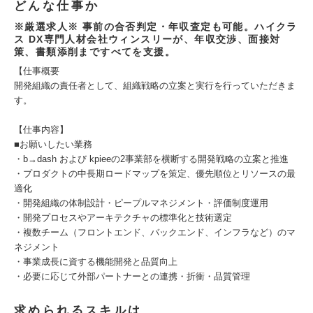
どんな仕事か
※厳選求人※ 事前の合否判定・年収査定も可能。ハイクラ
ス DX専門人材会社ウィンスリーが、年収交渉、面接対
策、書類添削まですべてを支援。
【仕事概要
開発組織の責任者として、組織戦略の立案と実行を行っていただきま
す。
【仕事内容】
■お願いしたい業務
・b→dash および kpieeの2事業部を横断する開発戦略の立案と推進
・プロダクトの中長期ロードマップを策定、優先順位とリソースの最
適化
・開発組織の体制設計・ピープルマネジメント・評価制度運用
・開発プロセスやアーキテクチャの標準化と技術選定
・複数チーム（フロントエンド、バックエンド、インフラなど）のマ
ネジメント
・事業成長に資する機能開発と品質向上
・必要に応じて外部パートナーとの連携・折衝・品質管理
求められるスキルは