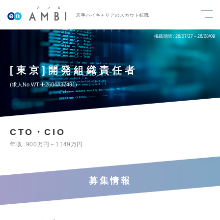
若手ハイキャリアのスカウト転職
掲載期間
26/07/27～26/08/09
[東京]開発組織責任者
求人No.WTH-2604A37491
CTO・CIO
年収
900万円～1149万円
募集情報