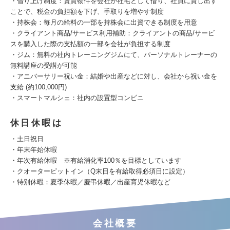
・借り上げ制度：賃貸物件を会社が社宅として借り、社員に貸し出す
ことで、税金の負担額を下げ、手取りを増やす制度
・持株会：毎月の給料の一部を持株会に出資できる制度を用意
・クライアント商品/サービス利用補助：クライアントの商品/サービ
スを購入した際の支払額の一部を会社が負担する制度
・ジム：無料の社内トレーニングジムにて、パーソナルトレーナーの
無料講座の受講が可能
・アニバーサリー祝い金：結婚や出産などに対し、会社から祝い金を
支給 (約100,000円)
・スマートマルシェ：社内の設置型コンビニ
休日休暇は
・土日祝日
・年末年始休暇
・年次有給休暇 ※有給消化率100％を目標としています
・クオーターピットイン（Q末日を有給取得必須日に設定）
・特別休暇：夏季休暇／慶弔休暇／出産育児休暇など
会社概要