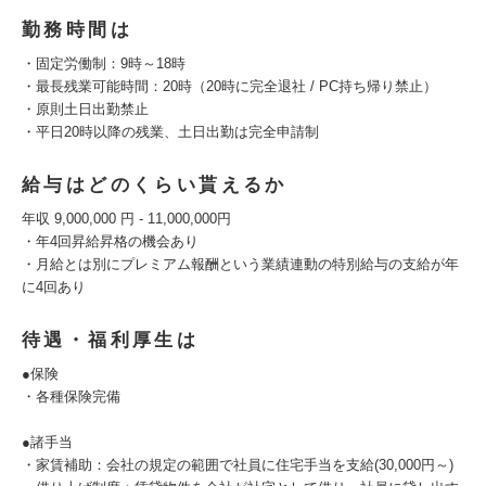
勤務時間は
・固定労働制：9時～18時
・最長残業可能時間：20時（20時に完全退社 / PC持ち帰り禁止）
・原則土日出勤禁止
・平日20時以降の残業、土日出勤は完全申請制
給与はどのくらい貰えるか
年収 9,000,000 円 - 11,000,000円
・年4回昇給昇格の機会あり
・月給とは別にプレミアム報酬という業績連動の特別給与の支給が年
に4回あり
待遇・福利厚生は
●保険
・各種保険完備
●諸手当
・家賃補助：会社の規定の範囲で社員に住宅手当を支給(30,000円～)