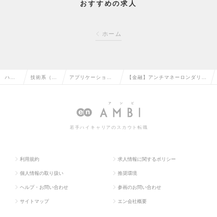
おすすめの求人
ホーム
ハイ
技術系（電
アプリケーション
【金融】アンチマネーロンダリン
クラ
気・電子・
開発エンジニア
グ構築プロジェクトにおける開発
ス求
半導体）の
（制御・組み込み
技術者・基盤技術者<1188>の求
人TO
転職
系）の転職
人情報
若手ハイキャリアのスカウト転職
P
利用規約
求人情報に関するポリシー
個人情報の取り扱い
推奨環境
ヘルプ・お問い合わせ
参画のお問い合わせ
サイトマップ
エン会社概要