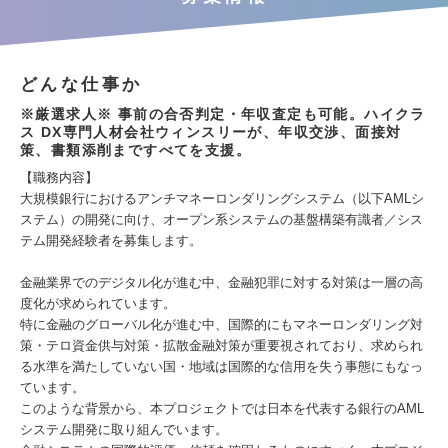
どんな仕事か
※厳選求人※ 事前の合否判定・年収査定も可能。ハイクラ
ス DX専門人材会社ウィンスリーが、年収交渉、面接対
策、書類添削まですべてを支援。
【職務内容】
大規模銀行におけるアンチマネーロンダリングシステム（以下AMLシ
ステム）の開発に向け、オープン系システムの基盤構築有識者／シス
テム開発経験者を募集します。
金融業界でのデジタル化が進む中、金融犯罪に対する対策は一層の高
度化が求められています。
特に金融のグローバル化が進む中、国際的にもマネーロンダリング対
策・テロ資金供与対策・拡散金融対策が重要視されており、求められ
る水準を満たしていない国・地域は国際的な信用を失う事態にもなっ
ています。
このような背景から、本プロジェクトでは日本を代表する銀行のAML
システム開発に取り組んでいます。