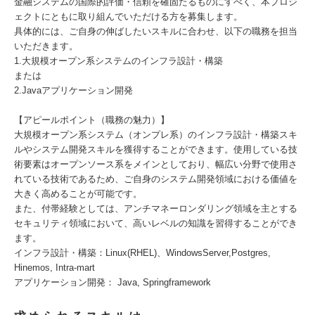
金融システムの国際的評価・信頼を確固たるものにすべく、本プロジ
ェクトにともに取り組んでいただける方を募集します。
具体的には、ご自身の伸ばしたいスキルに合わせ、以下の職務を担当
いただきます。
1.大規模オープン系システムのインフラ設計・構築
または
2.Javaアプリケーション開発
【アピールポイント（職務の魅力）】
大規模オープン系システム（オンプレ系）のインフラ設計・構築スキ
ルやシステム開発スキルを獲得することができます。使用している技
術要素はオープンソース系をメインとしており、幅広い分野で使用さ
れている技術であるため、ご自身のシステム開発領域における価値を
大きく高めることが可能です。
また、付帯経験としては、アンチマネーロンダリング領域を主とする
セキュリティ領域において、高いレベルの知識を習得することができ
ます。
インフラ設計・構築：Linux(RHEL)、WindowsServer,Postgres,
Hinemos, Intra-mart
アプリケーション開発： Java, Springframework