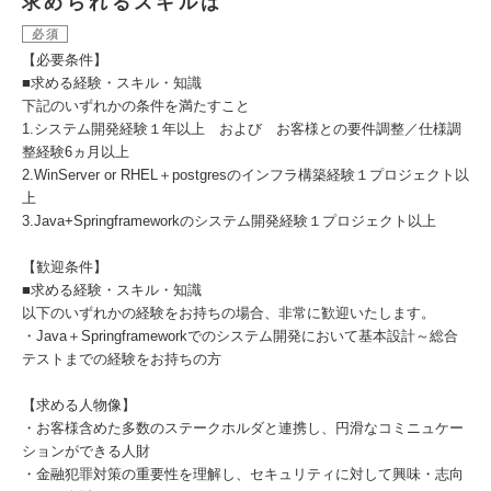
求められるスキルは
必須
【必要条件】
■求める経験・スキル・知識
下記のいずれかの条件を満たすこと
1.システム開発経験１年以上 および お客様との要件調整／仕様調
整経験6ヵ月以上
2.WinServer or RHEL＋postgresのインフラ構築経験１プロジェクト以
上
3.Java+Springframeworkのシステム開発経験１プロジェクト以上
【歓迎条件】
■求める経験・スキル・知識
以下のいずれかの経験をお持ちの場合、非常に歓迎いたします。
・Java＋Springframeworkでのシステム開発において基本設計～総合
テストまでの経験をお持ちの方
【求める人物像】
・お客様含めた多数のステークホルダと連携し、円滑なコミニュケー
ションができる人財
・金融犯罪対策の重要性を理解し、セキュリティに対して興味・志向