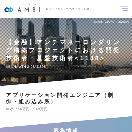
若手ハイキャリアのスカウト転職
掲載期間
26/07/27～26/08/09
【金融】アンチマネーロンダリン
グ構築プロジェクトにおける開発
技術者・基盤技術者<1188>
求人No.WTH-2408A31526
アプリケーション開発エンジニア（制
御・組み込み系）
年収
650万円～949万円
募集情報