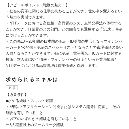
【アピールポイント（職務の魅力）】
・社会の変革に関わる仕事に携わることができ、世の中を変えるとい
う魅力を実感できます。
・NTTデータにおける高信頼・高品質のシステム開発手法を体得する
ことができ、IT業界のどの部門、どの顧客でも通用する「SE力」を身
につけることができます。
・この先10～20年間の日本国の認証・ID基盤の中心となるマイナンバ
ーカード/公的個人認証のスペシャリストとなることで市場価値の高い
人財となることができます。特に認証、電子署名、ICカードに関する
技術、本人確認や４情報・マイナンバーの証明といった業務知識と
NTTデータにおける品質管理は市場価値と直結します。
求められるスキルは
必須
【必要条件】
■求める経験・スキル・知識
・3年以上アプリケーション開発またはシステム開発に従事し、その
経験を有していること
・以下のいずれかの経験を有していること
ー5人程度以上のチームリーダ経験