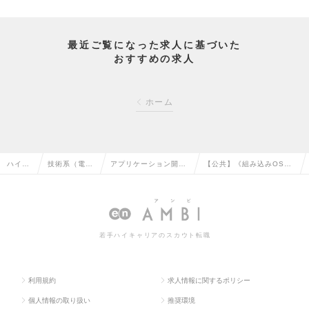
最近ご覧になった求人に基づいた
おすすめの求人
ホーム
ハイク
技術系（電
アプリケーション開発
【公共】《組み込みOS》
ラス求
気・電子・半
エンジニア（制御・組
新世代の公的ICカード開発
人TOP
導体）の転職
み込み系）の転職
<1204>の求人情報
若手ハイキャリアのスカウト転職
利用規約
求人情報に関するポリシー
個人情報の取り扱い
推奨環境