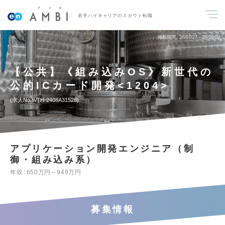
若手ハイキャリアのスカウト転職
掲載期間
26/07/27～26/08/09
【公共】《組み込みOS》新世代の
公的ICカード開発<1204>
求人No.WTH-2408A31528
アプリケーション開発エンジニア（制
御・組み込み系）
年収
650万円～949万円
募集情報