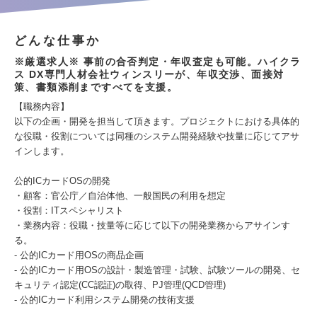
どんな仕事か
※厳選求人※ 事前の合否判定・年収査定も可能。ハイクラ
ス DX専門人材会社ウィンスリーが、年収交渉、面接対
策、書類添削まですべてを支援。
【職務内容】
以下の企画・開発を担当して頂きます。プロジェクトにおける具体的
な役職・役割については同種のシステム開発経験や技量に応じてアサ
インします。
公的ICカードOSの開発
・顧客：官公庁／自治体他、一般国民の利用を想定
・役割：ITスペシャリスト
・業務内容：役職・技量等に応じて以下の開発業務からアサインす
る。
- 公的ICカード用OSの商品企画
- 公的ICカード用OSの設計・製造管理・試験、試験ツールの開発、セ
キュリティ認定(CC認証)の取得、PJ管理(QCD管理)
- 公的ICカード利用システム開発の技術支援