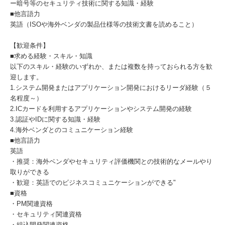
ー暗号等のセキュリティ技術に関する知識・経験
■他言語力
英語（ISOや海外ベンダの製品仕様等の技術文書を読めること）
【歓迎条件】
■求める経験・スキル・知識
以下のスキル・経験のいずれか、または複数を持っておられる方を歓
迎します。
1.システム開発またはアプリケーション開発におけるリーダ経験（５
名程度～）
2.ICカードを利用するアプリケーションやシステム開発の経験
3.認証やIDに関する知識・経験
4.海外ベンダとのコミュニケーション経験
■他言語力
英語
・推奨：海外ベンダやセキュリティ評価機関との技術的なメールやり
取りができる
・歓迎：英語でのビジネスコミュニケーションができる"
■資格
・PM関連資格
・セキュリティ関連資格
・組込開発関連資格