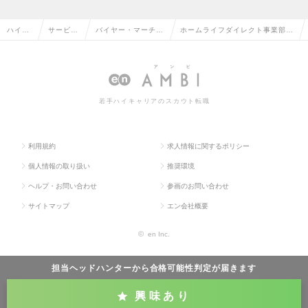
ハイク
サービ
バイヤー・マーチャ
ホームライフダイレクト事業部
ラス求
ス・流通
ンダイザー（M
MD課 ：MDバイヤー（C&M）(1
人TOP
系の転職
D）・VMDの転職
022735)の求人情報
若手ハイキャリアのスカウト転職
利用規約
求人情報に関するポリシー
個人情報の取り扱い
推奨環境
ヘルプ・お問い合わせ
参画のお問い合わせ
サイトマップ
エン会社概要
©
en Inc.
担当ヘッドハンターから
合格可能性判定
が届きます
興味あり