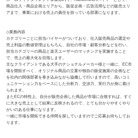
商品仕入・商品企画エリアから、販促企画・広告活用などの販売エリ
アまで、事業における売上の責任を担っている部署になります。
◇業務内容
カテゴリーごとに担当バイヤーがついており、仕入販売商品の選定や
売上利益の数値管理はもちろん、自社の市場・顧客分析などを行い、
担当カテゴリーの商品と楽天ユーザーのマッチングを実施すること
で、売上の最大化を目指します。
主なクライアントである大手のナショナルメーカー様と一緒に、EC市
場を開拓すべく、オリジナル商品の立案や独自の販促施策の企画など
を社内の関係部署を巻き込みながら協働して行いますので、高いコミ
ュニケーション力をベースにした分析力、交渉力、実行力が身に着け
られます。
またECの特性上、自分が販売企画した商品が市場に合致すれば、すぐ
に大きな売上として結果に反映されるので、とても分かりやすくやり
がいのある仕事になります。
一緒に市場を開拓できる仲間を探していますのでご応募お待ちしてお
ります。