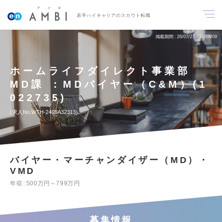
若手ハイキャリアのスカウト転職
掲載期間
26/07/27～26/08/09
ホームライフダイレクト事業部
MD課 ：MDバイヤー（C&M）(1
022735)
求人No.WTH-2409A32313
バイヤー・マーチャンダイザー（MD）・
VMD
年収
500万円～799万円
募集情報