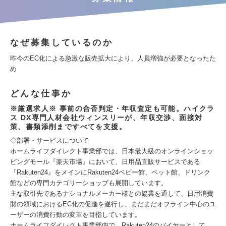
なぜ募集しているのか
昨今のEC化による急激な販売拡大により、人員増強が必要となったた
め
どんな仕事か
※厳選求人※ 事前の合否判定・年収査定も可能。ハイクラ
ス DX専門人材会社ウィンスリーが、年収交渉、面接対
策、書類添削まですべてを支援。
◇部署・サービスについて
ホームライフダイレクト事業部では、日本最大級のオンラインショッ
ピングモール『楽天市場』において、日用品直販サービスである
『Rakuten24』をメインにRakuten24ベビー館、ペット館、ドリンク
館などの専門カテゴリーショップも展開しています。
主な取引先であるナショナルメーカー様との協業を通して、日用消費
財の領域におけるEC化の促進を遂行し、まだまだオフライン中心のユ
ーザーの消費行動の変革を目指しています。
ホームライフダイレクト事業部内で、Rakuten24のバイヤーとして、