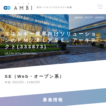
若手ハイキャリアのスカウト転職
掲載期間
26/07/27～26/08/09
エネルギー業界向けソリューショ
ンのＰＭ／ＰＬ／ＳＥ、アーキテ
クト(333873)
求人No.WTH-2604A37981
SE（Web・オープン系）
年収
550万円～1299万円
募集情報