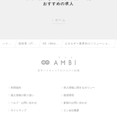
おすすめの求人
ホーム
ハイク
技術系（IT・
SE（Web・
エネルギー業界向けソリューション
ラス求
Web・通信
オープン
のＰＭ／ＰＬ／ＳＥ、アーキテクト
人TOP
系）の転職
系）の転職
(333873)の求人情報
若手ハイキャリアのスカウト転職
利用規約
求人情報に関するポリシー
個人情報の取り扱い
推奨環境
ヘルプ・お問い合わせ
参画のお問い合わせ
サイトマップ
エン会社概要