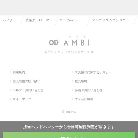
ハイクラ
技術系（IT・We
SE（Web・オ
アルゴリズムエンジニア
ス求人TO
b・通信系）の転
ープン系）の転
［データ戦略］の求人情
P
職
職
報
若手ハイキャリアのスカウト転職
利用規約
求人情報に関するポリシー
個人情報の取り扱い
推奨環境
ヘルプ・お問い合わせ
参画のお問い合わせ
サイトマップ
エン会社概要
©
en Inc.
担当ヘッドハンターから
合格可能性判定
が届きます