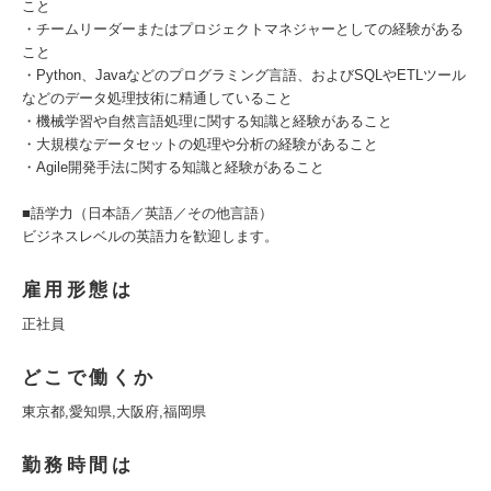
こと
・チームリーダーまたはプロジェクトマネジャーとしての経験がある
こと
・Python、Javaなどのプログラミング言語、およびSQLやETLツール
などのデータ処理技術に精通していること
・機械学習や自然言語処理に関する知識と経験があること
・大規模なデータセットの処理や分析の経験があること
・Agile開発手法に関する知識と経験があること
■語学力（日本語／英語／その他言語）
ビジネスレベルの英語力を歓迎します。
雇用形態は
正社員
どこで働くか
東京都,愛知県,大阪府,福岡県
勤務時間は