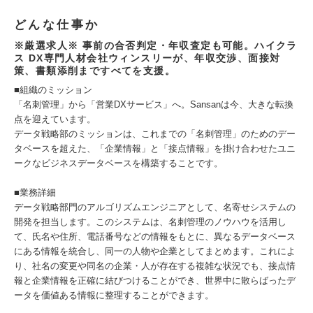
どんな仕事か
※厳選求人※ 事前の合否判定・年収査定も可能。ハイクラ
ス DX専門人材会社ウィンスリーが、年収交渉、面接対
策、書類添削まですべてを支援。
■組織のミッション
「名刺管理」から「営業DXサービス」へ。Sansanは今、大きな転換
点を迎えています。
データ戦略部のミッションは、これまでの「名刺管理」のためのデー
タベースを超えた、「企業情報」と「接点情報」を掛け合わせたユニ
ークなビジネスデータベースを構築することです。
■業務詳細
データ戦略部門のアルゴリズムエンジニアとして、名寄せシステムの
開発を担当します。このシステムは、名刺管理のノウハウを活用し
て、氏名や住所、電話番号などの情報をもとに、異なるデータベース
にある情報を統合し、同一の人物や企業としてまとめます。これによ
り、社名の変更や同名の企業・人が存在する複雑な状況でも、接点情
報と企業情報を正確に結びつけることができ、世界中に散らばったデ
ータを価値ある情報に整理することができます。