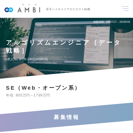
若手ハイキャリアのスカウト転職
掲載期間
26/07/27～26/08/09
アルゴリズムエンジニア［データ
戦略］
求人No.WTH-24011A32876
SE（Web・オープン系）
年収
800万円～1799万円
募集情報