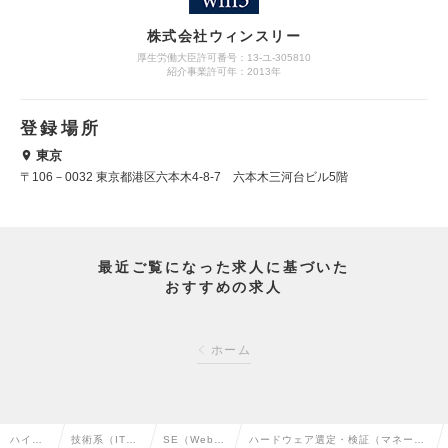
株式会社ウィンスリー
厚生労働大臣許可番号：13-ユ-305810
紹介事業許可年：2013年
登録場所
東京
〒106－0032 東京都港区六本木4-8-7 六本木三河台ビル5階
最近ご覧になった求人に基づいた
おすすめの求人
ホーム
ハイク
技術系（IT・
SE（Web・
ハードウェア選定・検証（マネージ