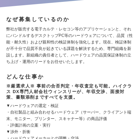
なぜ募集しているのか
弊社が販売する電子カルテ・レセコン等のアプリケーションと、それ
にバンドルするデスクトップPC等のハードウェアについて、品質（性
能・耐久性）および親和性の検証体制を強化します。現在、検証体制
が不十分で品質不良が起きている課題を解決するため、専門組織を新
設します。新組織の責任者として、ハードウェアの品質保証体制の立
ち上げ・運用のリードをお任せいたします。
どんな仕事か
※厳選求人※ 事前の合否判定・年収査定も可能。ハイクラ
ス DX専門人材会社ウィンスリーが、年収交渉、面接対
策、書類添削まですべてを支援。
▼ハードウェアの選定・検証
・自社製品と組み合わせるハードウェア（サーバー、クライアント端
末、モニター、プリンター、スキャナー等）の商品評価
・評価計画の立案・実行
▼渉外・折衝
・ハードウェアメーカーとの調整・交渉