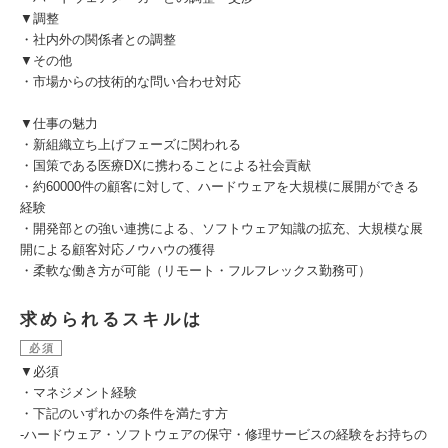
▼調整
・社内外の関係者との調整
▼その他
・市場からの技術的な問い合わせ対応
▼仕事の魅力
・新組織立ち上げフェーズに関われる
・国策である医療DXに携わることによる社会貢献
・約60000件の顧客に対して、ハードウェアを大規模に展開ができる
経験
・開発部との強い連携による、ソフトウェア知識の拡充、大規模な展
開による顧客対応ノウハウの獲得
・柔軟な働き方が可能（リモート・フルフレックス勤務可）
求められるスキルは
必須
▼必須
・マネジメント経験
・下記のいずれかの条件を満たす方
-ハードウェア・ソフトウェアの保守・修理サービスの経験をお持ちの