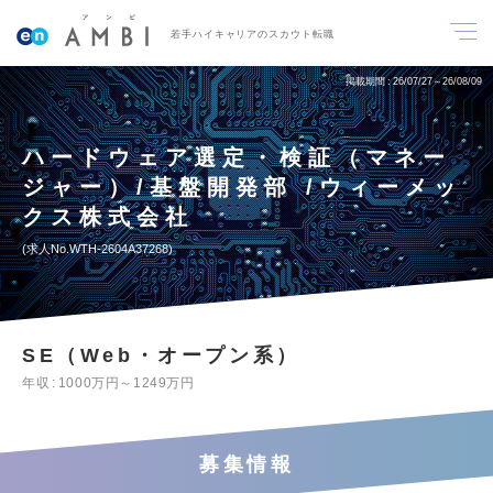
若手ハイキャリアのスカウト転職
掲載期間
26/07/27～26/08/09
ハードウェア選定・検証（マネー
ジャー）/基盤開発部 /ウィーメッ
クス株式会社
求人No.WTH-2604A37268
SE（Web・オープン系）
年収
1000万円～1249万円
募集情報