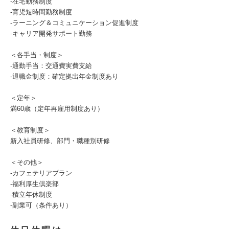
-在宅勤務制度
-育児短時間勤務制度
-ラーニング＆コミュニケーション促進制度
-キャリア開発サポート勤務
＜各手当・制度＞
-通勤手当：交通費実費支給
-退職金制度：確定拠出年金制度あり
＜定年＞
満60歳（定年再雇用制度あり）
＜教育制度＞
新入社員研修、部門・職種別研修
＜その他＞
-カフェテリアプラン
-福利厚生倶楽部
-積立年休制度
-副業可（条件あり）