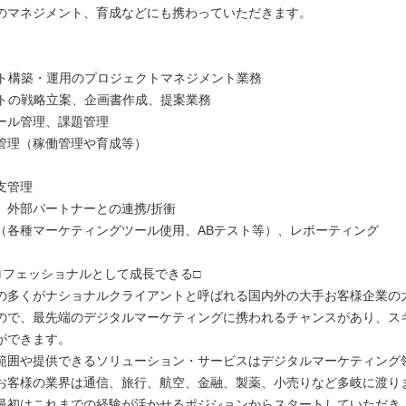
のマネジメント、育成などにも携わっていただきます。
イト構築・運用のプロジェクトマネジメント業務
イトの戦略立案、企画書作成、提案業務
ール管理、課題管理
管理（稼働管理や育成等）
支管理
、外部パートナーとの連携/折衝
（各種マーケティングツール使用、ABテスト等）、レポーティング
プロフェッショナルとして成長できる□
の多くがナショナルクライアントと呼ばれる国内外の大手お客様企業の
ので、最先端のデジタルマーケティングに携われるチャンスがあり、ス
ができます。
範囲や提供できるソリューション・サービスはデジタルマーケティング
お客様の業界は通信、旅行、航空、金融、製薬、小売りなど多岐に渡り
最初はこれまでの経験が活かせるポジションからスタートしていただき