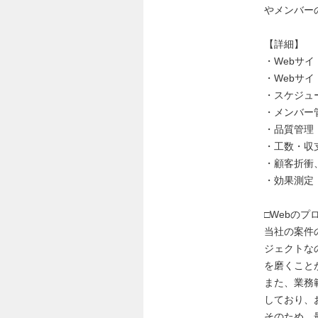
やメンバー
【詳細】
・Webサ
・Webサ
・スケジュ
・メンバー
・品質管理
・工数・収
・顧客折衝
・効果測定
□Webの
当社の案件
ジェクトな
を磨くこと
また、業務
しており、
そのため、