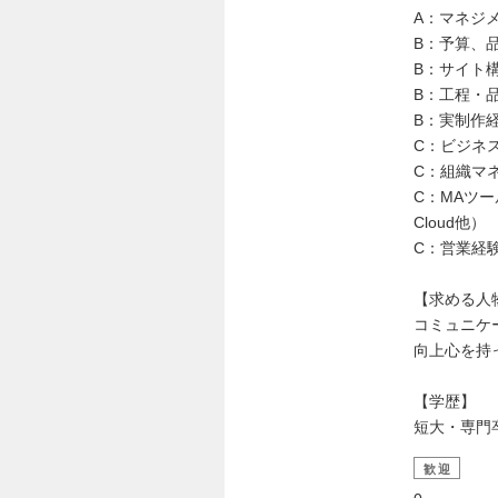
A：マネジ
B：予算、
B：サイト
B：工程・
B：実制作
C：ビジネ
C：組織マ
C：MAツール導
Cloud他）
C：営業経
【求める人
コミュニケ
向上心を持
【学歴】
短大・専門
歓迎