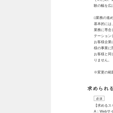
験の幅を広
□業務の進め
基本的には
業務に専念
テーション
お客様企業
様の事業に
お客様と同
りません。
※変更の範
求められ
必須
【求めるスキ
A：Web