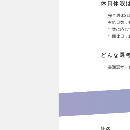
休日休暇
完全週休2
有給日数：
年数に応じて
年間休日：1
どんな選
書類選考→
社名