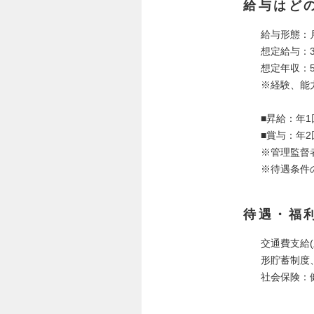
給与はど
給与形態：
想定給与：392
想定年収：5
※経験、能
■昇給：年1
■賞与：年
※管理監督
※待遇条件
待遇・福
交通費支給
形貯蓄制度
社会保険：