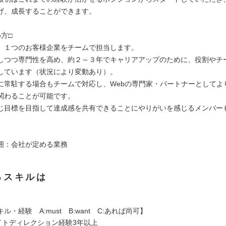
げ、成長することができます。
方□
、１つのお客様企業をチームで担当します。
しつつ専門性を高め、約２～３年でキャリアアップのために、役割やチ
しています（状況により変動あり）。
に常駐する場合もチームで対応し、Webの専門家・パートナーとしてよ
関わることが可能です。
じ目標を目指して達成感を共有できることにやりがいを感じるメンバー
囲：会社が定める業務
るスキルは
ル・経験 A:must B:want C:あれば尚可】
サイトディレクション経験3年以上