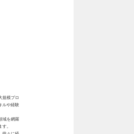
大規模プロ
キルや経験
領域を網羅
ます。
、徐々に経