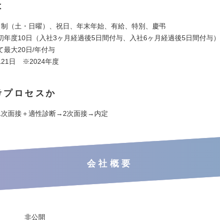
は
日制（土・日曜）、祝日、年末年始、有給、特別、慶弔
初年度10日（入社3ヶ月経過後5日間付与、入社6ヶ月経過後5日間付与
最大20日/年付与
21日 ※2024年度
考プロセスか
1次面接＋適性診断→2次面接→内定
会社概要
非公開