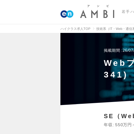
若手
ハイクラス求人TOP
技術系（IT・Web・通
掲載期間
26/07
Web
341)
SE（W
年収
550万円