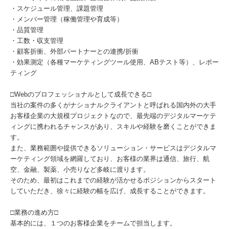
・スケジュール管理、課題管理
・メンバー管理（稼働管理や育成等）
・品質管理
・工数・収支管理
・顧客折衝、外部パートナーとの連携/折衝
・効果測定（各種マーケティングツール使用、ABテスト等）、レポー
ティング
□Webのプロフェッショナルとして成長できる□
当社の案件の多くがナショナルクライアントと呼ばれる国内外の大手
お客様企業の大規模プロジェクトなので、最先端のデジタルマーケテ
ィングに携われるチャンスがあり、スキルや経験を磨くことができま
す。
また、業務範囲や提供できるソリューション・サービスはデジタルマ
ーケティング領域を網羅しており、お客様の業界は通信、旅行、航
空、金融、製薬、小売りなど多岐に渡ります。
そのため、最初はこれまでの経験が活かせるポジションからスタート
していただき、徐々に経験の幅を広げ、成長することができます。
□業務の進め方□
基本的には、１つのお客様企業をチームで担当します。