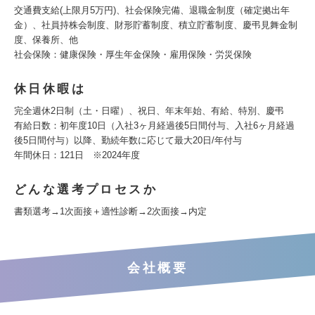
交通費支給(上限月5万円)、社会保険完備、退職金制度（確定拠出年
金）、社員持株会制度、財形貯蓄制度、積立貯蓄制度、慶弔見舞金制
度、保養所、他
社会保険：健康保険・厚生年金保険・雇用保険・労災保険
休日休暇は
完全週休2日制（土・日曜）、祝日、年末年始、有給、特別、慶弔
有給日数：初年度10日（入社3ヶ月経過後5日間付与、入社6ヶ月経過
後5日間付与）以降、勤続年数に応じて最大20日/年付与
年間休日：121日 ※2024年度
どんな選考プロセスか
書類選考→1次面接＋適性診断→2次面接→内定
会社概要