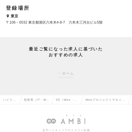
登録場所
東京
〒106－0032 東京都港区六本木4-8-7 六本木三河台ビル5階
最近ご覧になった求人に基づいた
おすすめの求人
ホーム
ハイクラ
技術系（IT・We
SE（Web・オ
Webプロジェクトマネジャ
ス求人TO
b・通信系）の転
ープン系）の転
ー（東）(003340)の求人情
P
職
職
報
若手ハイキャリアのスカウト転職