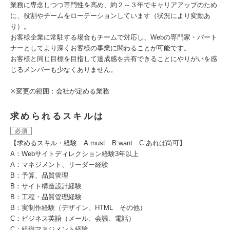
業務に専念しつつ専門性を高め、約２～３年でキャリアアップのため
に、役割やチームをローテーションしています（状況により変動あ
り）。
お客様企業に常駐する場合もチームで対応し、Webの専門家・パート
ナーとしてより深くお客様の事業に関わることが可能です。
お客様と同じ目標を目指して達成感を共有できることにやりがいを感
じるメンバーも少なくありません。
※変更の範囲：会社が定める業務
求められるスキルは
必須
【求めるスキル・経験 A:must B:want C:あれば尚可】
A：Webサイトディレクション経験3年以上
A：マネジメント、リーダー経験
B：予算、品質管理
B：サイト構造設計経験
B：工程・品質管理経験
B：実制作経験（デザイン、HTML その他）
C：ビジネス英語（メール、会議、電話）
C：組織マネジメント経験