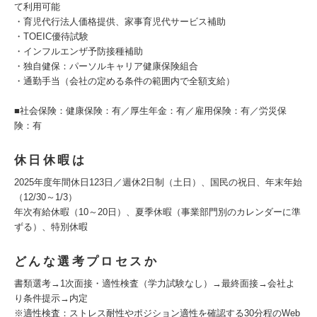
て利用可能
・育児代行法人価格提供、家事育児代サービス補助
・TOEIC優待試験
・インフルエンザ予防接種補助
・独自健保：パーソルキャリア健康保険組合
・通勤手当（会社の定める条件の範囲内で全額支給）
■社会保険：健康保険：有／厚生年金：有／雇用保険：有／労災保
険：有
休日休暇は
2025年度年間休日123日／週休2日制（土日）、国民の祝日、年末年始
（12/30～1/3）
年次有給休暇（10～20日）、夏季休暇（事業部門別のカレンダーに準
ずる）、特別休暇
どんな選考プロセスか
書類選考→1次面接・適性検査（学力試験なし）→最終面接→会社よ
り条件提示→内定
※適性検査：ストレス耐性やポジション適性を確認する30分程のWeb