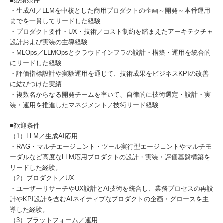
■必須条件
・生成AI／LLMを中核とした商用プロダクトの企画～開発～本番運用
までを一貫してリードした経験
・プロダクト要件・UX・技術／コスト制約を踏まえたアーキテクチャ
設計および実装の主導経験
・MLOps／LLMOpsとクラウドインフラの設計・構築・運用を統合的
にリードした経験
・評価指標設計や実験運用を通じて、技術成果をビジネスKPIの改善
に結びつけた実績
・複数名からなる開発チームを率いて、自律的に技術選定・設計・実
装・運用を推進したマネジメント／技術リード経験
■歓迎条件
（1）LLM／生成AI応用
・RAG・マルチエージェント・ツール実行型エージェントやマルチモ
ーダルなど高度なLLM応用プロダクトの設計・実装・評価基盤構築を
リードした経験。
（2）プロダクト／UX
・ユーザーリサーチやUX設計とAI技術を統合し、業務プロセスの再設
計やKPI設計を含むAIネイティブなプロダクトの企画・グロースを主
導した経験。
（3）プラットフォーム／運用