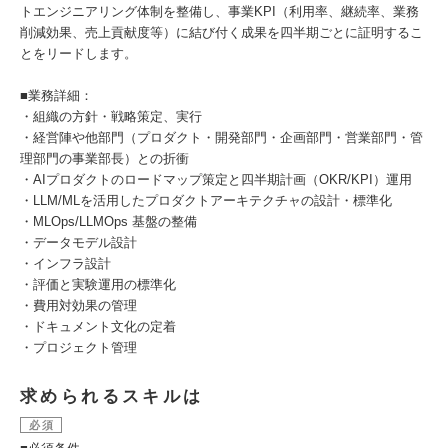
トエンジニアリング体制を整備し、事業KPI（利用率、継続率、業務
削減効果、売上貢献度等）に結び付く成果を四半期ごとに証明するこ
とをリードします。
■業務詳細：
・組織の方針・戦略策定、実行
・経営陣や他部門（プロダクト・開発部門・企画部門・営業部門・管
理部門の事業部長）との折衝
・AIプロダクトのロードマップ策定と四半期計画（OKR/KPI）運用
・LLM/MLを活用したプロダクトアーキテクチャの設計・標準化
・MLOps/LLMOps 基盤の整備
・データモデル設計
・インフラ設計
・評価と実験運用の標準化
・費用対効果の管理
・ドキュメント文化の定着
・プロジェクト管理
求められるスキルは
必須