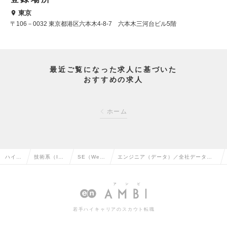
東京
〒106－0032 東京都港区六本木4-8-7 六本木三河台ビル5階
最近ご覧になった求人に基づいた
おすすめの求人
ホーム
ハイク
技術系（I
SE（We
エンジニア（データ）／全社データ・A
ラス求
T・Web・通
b・オープ
Iエンジニアリング領域のエキスパート
人TOP
信系）の転
ン系）の転
エンジニア(114364)の求人情報
職
職
若手ハイキャリアのスカウト転職