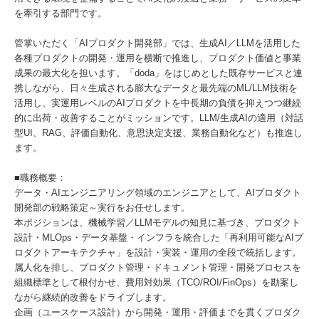
を牽引する部門です。
管掌いただく「AIプロダクト開発部」では、生成AI／LLMを活用した
各種プロダクトの開発・運用を横断で推進し、プロダクト価値と事業
成果の最大化を担います。「doda」をはじめとした既存サービスと連
携しながら、日々生成される膨大なデータと最先端のML/LLM技術を
活用し、実運用レベルのAIプロダクトを中長期の負債を抑えつつ継続
的に出荷・改善することがミッションです。LLM/生成AIの適用（対話
型UI、RAG、評価自動化、意思決定支援、業務自動化など）も推進し
ます。
■職務概要：
データ・AIエンジニアリング領域のエンジニアとして、AIプロダクト
開発部の戦略策定～実行をお任せします。
本ポジションは、機械学習／LLMモデルの知見に基づき、プロダクト
設計・MLOps・データ基盤・インフラを統合した「再利用可能なAIプ
ロダクトアーキテクチャ」を設計・実装・運用の全段で統括します。
属人化を排し、プロダクト管理・ドキュメント管理・開発プロセスを
組織標準として根付かせ、費用対効果（TCO/ROI/FinOps）を勘案し
ながら継続的改善をドライブします。
企画（ユースケース設計）から開発・運用・評価までを貫くプロダク