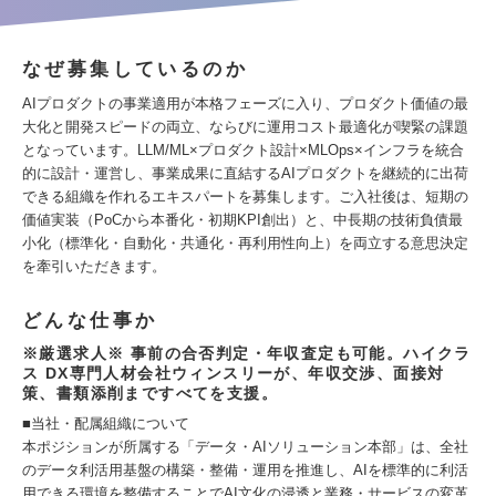
なぜ募集しているのか
AIプロダクトの事業適用が本格フェーズに入り、プロダクト価値の最
大化と開発スピードの両立、ならびに運用コスト最適化が喫緊の課題
となっています。LLM/ML×プロダクト設計×MLOps×インフラを統合
的に設計・運営し、事業成果に直結するAIプロダクトを継続的に出荷
できる組織を作れるエキスパートを募集します。ご入社後は、短期の
価値実装（PoCから本番化・初期KPI創出）と、中長期の技術負債最
小化（標準化・自動化・共通化・再利用性向上）を両立する意思決定
を牽引いただきます。
どんな仕事か
※厳選求人※ 事前の合否判定・年収査定も可能。ハイクラ
ス DX専門人材会社ウィンスリーが、年収交渉、面接対
策、書類添削まですべてを支援。
■当社・配属組織について
本ポジションが所属する「データ・AIソリューション本部」は、全社
のデータ利活用基盤の構築・整備・運用を推進し、AIを標準的に利活
用できる環境を整備することでAI文化の浸透と業務・サービスの変革