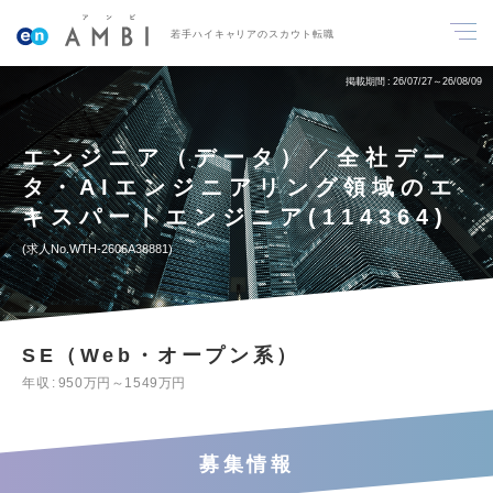
若手ハイキャリアのスカウト転職
掲載期間
26/07/27～26/08/09
エンジニア（データ）／全社デー
タ・AIエンジニアリング領域のエ
キスパートエンジニア(114364)
求人No.WTH-2606A38881
SE（Web・オープン系）
年収
950万円～1549万円
募集情報