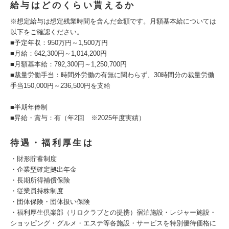
給与はどのくらい貰えるか
※想定給与は想定残業時間を含んだ金額です。月額基本給については
以下をご確認ください。
■予定年収：950万円～1,500万円
■月給：642,300円～1,014,200円
■月額基本給：792,300円～1,250,700円
■裁量労働手当：時間外労働の有無に関わらず、30時間分の裁量労働
手当150,000円～236,500円を支給
■半期年俸制
■昇給・賞与：有（年2回 ※2025年度実績）
待遇・福利厚生は
・財形貯蓄制度
・企業型確定拠出年金
・長期所得補償保険
・従業員持株制度
・団体保険・団体扱い保険
・福利厚生倶楽部（リロクラブとの提携）宿泊施設・レジャー施設・
ショッピング・グルメ・エステ等各施設・サービスを特別優待価格に